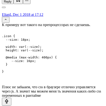
Reply
ElianL
Dec 1 2018 at 17:12
К примеру вот такого на препроцессорах не сделаешь.
.icon {

  --size: 18px;

  width: var(--size);

  height: var(--size);

  @media (max-width: 400px) {

     --size: 16px;

  }

Плюс не забыаем, что css в браузере отлично управляется
через js. А значит мы можем меня ть значения каких-либо css
переменных в рантайме