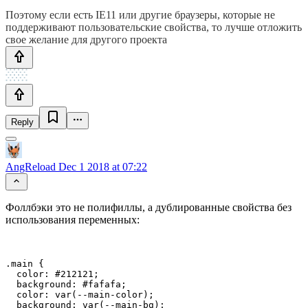
Поэтому если есть IE11 или другие браузеры, которые не
поддерживают пользовательские свойства, то лучше отложить
свое желание для другого проекта
Reply
AngReload
Dec 1 2018 at 07:22
Фоллбэки это не полифиллы, а дублированные свойства без
использования переменных:
.main {

  color: #212121;

  background: #fafafa;

  color: var(--main-color);

  background: var(--main-bg);
