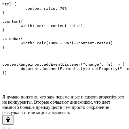
html {

	--content-ratio: 70%;

}

.content{

	width: var(--content-ratio);

}

.sidebar{

	width: calc(100% - var(--content-ratio));

contentRangeInput.addEventListener("change", (e) => {

	document.documentElement.style.setProperty("--content-ratio", `${contentRangeInput.value}%`);

Я думаю понятно, что sass переменные и custom properties это
не конкуренты. Вторые обладают динамикой, что дает
намного больше преимуществ чем просто сохранение
рассудка в стилизации документа.