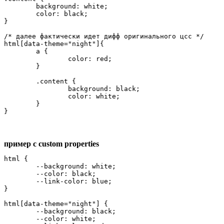
	background: white;

	color: black;

}

/* далее фактически идет дифф оригинального цсс */

html[data-theme="night"]{

	a {

		color: red;

	}

	.content {

		background: black;

		color: white;

	}

пример с custom properties
html {

	--background: white;

	--color: black;

	--link-color: blue;

}

html[data-theme="night"] {

	--background: black;

	--color: white;
