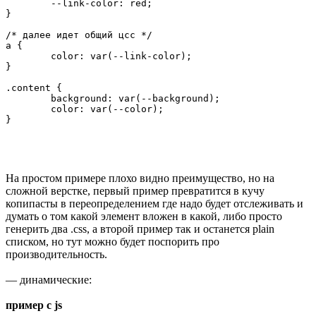
	--link-color: red;

}

/* далее идет общий цсс */

a {

	color: var(--link-color);

}

.content {

	background: var(--background);

	color: var(--color);

На простом примере плохо видно преимущество, но на
сложной верстке, первый пример превратится в кучу
копипасты в переопределением где надо будет отслеживать и
думать о том какой элемент вложен в какой, либо просто
генерить два .css, а второй пример так и останется plain
списком, но тут можно будет поспорить про
производительность.
— динамические:
пример с js