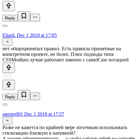
Reply
ElianL
Dec 1 2018 at 17:05
нет общепринятых правил. Есть правила принятные на
конктретном проекте, не более. Плюс подходы типа
CSSModlues лучше работают именно с camelCase нотацией
Reply
agentx001
Dec 1 2018 at 17:57
Разве не кажется по крайней мере логичным использовать
стилизацию близкую к нативной?
А насчет общепринятости — у стайл гайдов airbnb на гитхабе