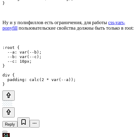
}
Ну и у полифиллов есть ограничения, для работы
css-vars-
ponyfill
пользовательские свойства должны быть только в root:
:root {

  --a: var(--b);

  --b: var(--c);

  --c: 10px;

}

div {

  padding: calc(2 * var(--a));

}
Reply