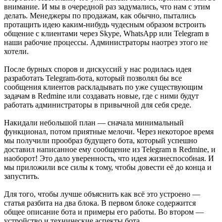
внимание. И мы в очередной раз задумались, что нам с этим
делать. Менеджеры по продажам, как обычно, пытались
протащить идею каким-нибудь чудесным образом встроить
общение с клиентами через Skype, WhatsApp или Telegram в
наши рабочие процессы. Администраторы наотрез этого не
хотели.
После бурных споров и дискуссий у нас родилась идея
разработать Telegram-бота, который позволял бы все
сообщения клиентов раскладывать по уже существующим
задачам в Redmine или создавать новые, где с ними будут
работать администраторы в привычной для себя среде.
Накидали небольшой план — сначала минимальный
функционал, потом приятные мелочи. Через некоторое время
мы получили прообраз будущего бота, который успешно
доставил написанное ему сообщение из Telegram в Redmine, и
наоборот! Это дало уверенность, что идея жизнеспособная. И
мы приложили все силы к тому, чтобы довести её до конца и
запустить.
Для того, чтобы лучше объяснить как всё это устроено —
статья разбита на два блока. В первом блоке содержится
общее описание бота и примеры его работы. Во втором —
устройство и технические аспекты бота.