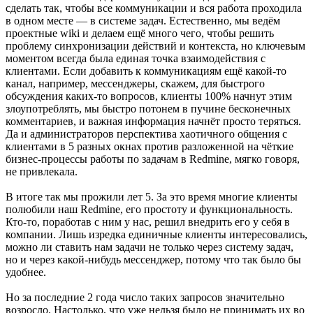
сделать так, чтобы все коммуникации и вся работа проходила
в одном месте — в системе задач. Естественно, мы ведём
проектные wiki и делаем ещё много чего, чтобы решить
проблему синхронизации действий и контекста, но ключевым
моментом всегда была единая точка взаимодействия с
клиентами. Если добавить к коммуникациям ещё какой-то
канал, например, мессенджеры, скажем, для быстрого
обсуждения каких-то вопросов, клиенты 100% начнут этим
злоупотреблять, мы быстро потонем в пучине бесконечных
комментариев, и важная информация начнёт просто теряться.
Да и администраторов перспектива хаотичного общения с
клиентами в 5 разных окнах против разложенной на чёткие
бизнес-процессы работы по задачам в Redmine, мягко говоря,
не привлекала.
В итоге так мы прожили лет 5. За это время многие клиенты
полюбили наш Redmine, его простоту и функциональность.
Кто-то, поработав с ним у нас, решил внедрить его у себя в
компании. Лишь изредка единичные клиенты интересовались,
можно ли ставить нам задачи не только через систему задач,
но и через какой-нибудь мессенджер, потому что так было бы
удобнее.
Но за последние 2 года число таких запросов значительно
возросло. Настолько, что уже нельзя было не принимать их во