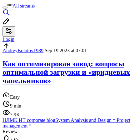
All streams
Login
AndreyBolotov1989
Sep 19 2023 at 07:01
Как оптимизирован завод: вопросы
оптимальной загрузки и «иридиевых
чапельников»
Easy
9 min
7.9K
НЛМК ИТ corporate blog
System Analysis and Design
*
Project
management
*
Review