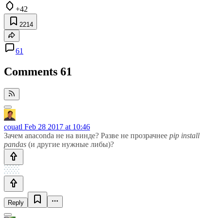
+42
2214
61
Comments
61
couatl
Feb 28 2017 at 10:46
Зачем anaconda не на винде? Разве не прозрачнее
pip install
pandas
(и другие нужные либы)?
Reply