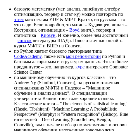
базовую математику (мат. анализ, линейную алгебру,
оптимизацию, теорвер и стат-ку) можно повторить по
этим
конспектам YDF & MIPT. Кратко, на русском – то
что надо. Если подробно, то матан – Кудрявцев, линал –
Кострикин, оптимизация –
Boyd
(англ.), теорвер и
статистика –
Кибзун
. И конечно, более чем достаточный
–
список
литературы ШАДа. Плюс отличные онлайн-
курсы МФТИ и ВШЭ на Coursera
по Python хватит базового тьюториала типа
CodeAcademy
, также есть
мой репозиторий
по Python и
базовым алгоритмам и структурам данных. Что-то более
продвинутое – это, например,
курс
питерского Computer
Science Center
по машинному обучению из курсов классика – это
Andrew Ng (Stanford, Coursera), на русском отличная
специализация МФТИ и Яндекса – "Машинное
обучение и анализ данных". O специализации
университета Вашингтона тоже хорошие отзывы.
Классические книги – "The elements of statistical learning"
(Hastie, Tibshirani), "Machine Learning: A Probabilistic
Perspective" (Murphy) и "Pattern recognition" (Bishop). Еще
интересней – Deep Learning (Goodfellow, Bengio,
Courville), там в начале и обзор по математике, и основы
машинного обучения, изложенные довольно ясно.