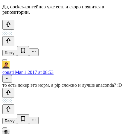
Да, docker-контейнер уже есть и скоро появится в
репозитории.
Reply
couatl
Mar 1 2017 at 08:53
то есть докер это норм, а pip сложно и лучше anaconda? :D
Reply