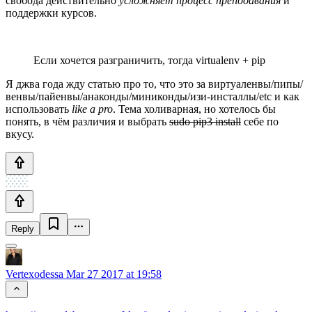
свобода действительно
усложняет процесс преподавания
и
поддержки курсов.
Если хочется разграничить, тогда virtualenv + pip
Я джва года жду статью про то, что это за виртуаленвы/пипы/
венвы/пайенвы/анаконды/миниконды/изи-инсталлы/etc и как
использовать
like a pro
. Тема холиварная, но хотелось бы
понять, в чём различия и выбрать
sudo pip3 install
себе по
вкусу.
Reply
Vertexodessa
Mar 27 2017 at 19:58