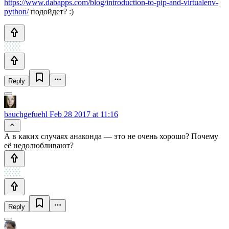
https://www.dabapps.com/blog/introduction-to-pip-and-virtualenv-
python/
подойдет? :)
Reply
bauchgefuehl
Feb 28 2017 at 11:16
А в каких случаях анаконда — это не очень хорошо? Почему
её недолюбливают?
Reply