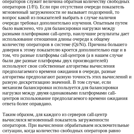
операторов служит величина обратная количеству свободных
операторов (1/Fi). Если при отсутствии очереди показатель
мгновенный загруженности не вызывает подозрений, то
вопрос какой из показателей выбрать в случае наличия
очереди требовал дополнительно изучения. Опытным путем
было выяснено, что для балансировки нагрузки между
разными платформами call-центр, наилучшие результаты дает
использование отношения длины очереди к общему
количеству операторов в системе (Qi/Ni). Причина большего
доверия к этому показателю кроется дополнительно еще и в
том, что разные платформы call-центров (а в нашем случае
были две разные платформы двух производителей)
используют свои собственные алгоритмы вычисления
предполагаемого времени ожидания в очереди, разные
алгоритмы предполагают разную точность этих вычислений и
разную дискретизацию значений. В том случае, если
механизм балансировки используется для балансировки
нагрузки между двумя одинаковыми платформами call-
центров использование предполагаемого времени ожидания
ответа более оправдано.
Таким образом, для каждого из серверов call-центр
вычислялся мгновенный показатель загруженности
операторов. При вычислении обрабатываем исключительные
ситуации, когда количество свободных операторов равно