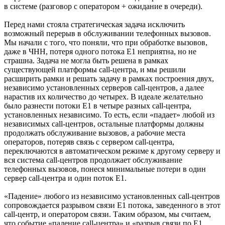
в системе (разговор с оператором + ожидание в очереди).
Перед нами стояла стратегическая задача исключить
возможный перерыв в обслуживании телефонных вызовов.
Мы начали с того, что поняли, что при обработке вызовов,
даже в ЧНН, потеря одного потока Е1 неприятна, но не
страшна. Задача не могла быть решена в рамках
существующей платформы call-центра, и мы решили
расширить рамки и решать задачу в рамках построения двух,
независимо установленных серверов call-центров, а далее
нарастив их количество до четырех. В идеале желательно
было разнести потоки Е1 в четыре разных call-центра,
установленных независимо. То есть, если «падает» любой из
независимых call-центров, остальные платформы должны
продолжать обслуживание вызовов, а рабочие места
операторов, потеряв связь с сервером call-центра,
переключаются в автоматическом режиме к другому серверу и
вся система call-центров продолжает обслуживание
телефонных вызовов, понеся минимальные потери в один
сервер call-центра и один поток Е1.
«Падение» любого из независимо установленных call-центров
сопровождается разрывом связи Е1 потока, заведенного в этот
call-центр, и оператором связи. Таким образом, мы считаем,
что событие «падение call-центра» и «разрыв связи по Е1