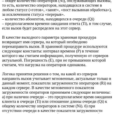
– общее количество операторов (Ni), обслуживающих вызовы,
то есть, количество операторов, находящихся в системе в
любом статусе («готов», «занят», «пост вызывная обработка»),
за исключением статуса «перерыв».
– количество абонентов, находящихся в очереди (Qi)
– предполагаемом времени ожидания ответа (Ti), в том случае,
если вызов будет распределен на этот сервер.
В качестве выходного параметра хранимая процедура
возвращает имя сервера, на который необходимо
перенаправить вызов. В хранимой процедуре используются
следующие константы: интервал времени (P) в течение
которого мы считаем информацию, полученную от серверов
актуальной. Погрешность (E), при не превышении которой
считаем, что нагрузка на операторов одинакова.
Логика принятия решения о том, на какой из серверов
направить вызов учитывает мгновенные, актуальные только в
данный момент, показатели загруженности операторов (Ri) на
каждом сервере. В качестве мгновенного показателя
загруженности операторов принимаем следующие величины:
а) при наличии очереди – это предполагаемое время ожидания
клиента в очереди (Ti) или отношение длины очереди (Qi) к
общему количеству операторов в системе (Ni). б) при
отсутствии очереди в качестве показателя загруженности