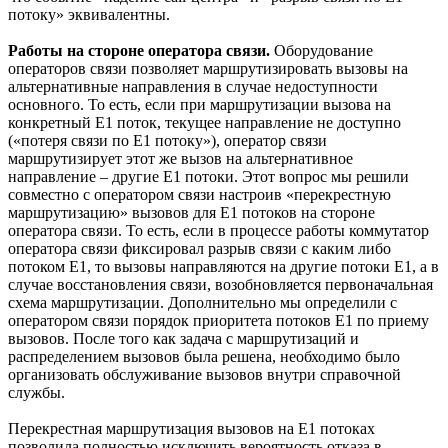
потоку» эквивалентны.
Работы на стороне оператора связи.
Оборудование
операторов связи позволяет маршрутизировать вызовы на
альтернативные направления в случае недоступности
основного. То есть, если при маршрутизации вызова на
конкретный Е1 поток, текущее направление не доступно
(«потеря связи по Е1 потоку»), оператор связи
маршрутизирует этот же вызов на альтернативное
направление – другие Е1 потоки. Этот вопрос мы решили
совместно с оператором связи настроив «перекрестную
маршрутизацию» вызовов для Е1 потоков на стороне
оператора связи. То есть, если в процессе работы коммутатор
оператора связи фиксировал разрыв связи с каким либо
потоком Е1, то вызовы направляются на другие потоки Е1, а в
случае восстановления связи, возобновляется первоначальная
схема маршрутизации. Дополнительно мы определили с
оператором связи порядок приоритета потоков Е1 по приему
вызовов. После того как задача с маршрутизаций и
распределением вызовов была решена, необходимо было
организовать обслуживание вызовов внутри справочной
службы.
Перекрестная маршрутизация вызовов на Е1 потоках
позволила полностью исключить вероятность отказа в