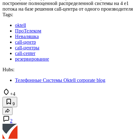
построение полноценной распределенной системы на 4 е1
потока на базе решения call-центра от одного производителя
Tags:
oktell
ПроТелеком
Неваляшка
call-центр
call-центры
call-center
резервирование
Hubs:
Телефонные Системы Oktell corporate blog
+4
9
2