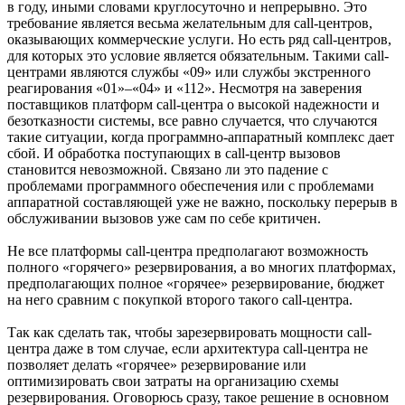
в году, иными словами круглосуточно и непрерывно. Это
требование является весьма желательным для call-центров,
оказывающих коммерческие услуги. Но есть ряд call-центров,
для которых это условие является обязательным. Такими call-
центрами являются службы «09» или службы экстренного
реагирования «01»–«04» и «112». Несмотря на заверения
поставщиков платформ call-центра о высокой надежности и
безотказности системы, все равно случается, что случаются
такие ситуации, когда программно-аппаратный комплекс дает
сбой. И обработка поступающих в call-центр вызовов
становится невозможной. Связано ли это падение с
проблемами программного обеспечения или с проблемами
аппаратной составляющей уже не важно, поскольку перерыв в
обслуживании вызовов уже сам по себе критичен.
Не все платформы call-центра предполагают возможность
полного «горячего» резервирования, а во многих платформах,
предполагающих полное «горячее» резервирование, бюджет
на него сравним с покупкой второго такого call-центра.
Так как сделать так, чтобы зарезервировать мощности call-
центра даже в том случае, если архитектура call-центра не
позволяет делать «горячее» резервирование или
оптимизировать свои затраты на организацию схемы
резервирования. Оговорюсь сразу, такое решение в основном