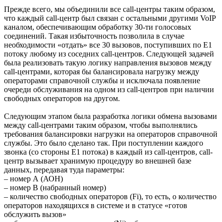
Прежде всего, мы объединили все call-центры таким образом,
что каждый call-центр был связан с остальными другими VoIP
каналом, обеспечивающим обработку 30-ти голосовых
соединений. Такая избыточность позволила в случае
необходимости «отдать» все 30 вызовов, поступивших по Е1
потоку любому из соседних call-центров. Следующей задачей
была реализовать такую логику направления вызовов между
call-центрами, которая бы балансировала нагрузку между
операторами справочной службы и исключала появление
очереди обслуживания на одном из call-центров при наличии
свободных операторов на другом.
Следующим этапом была разработка логики обмена вызовами
между call-центрами таким образом, чтобы выполнялись
требования балансировки нагрузки на операторов справочной
службы. Это было сделано так. При поступлении каждого
звонка (со стороны Е1 потока) в каждый из call-центров, call-
центр вызывает хранимую процедуру во внешней базе
данных, передавая туда параметры:
– номер А (АОН)
– номер В (набранный номер)
– количество свободных операторов (Fi), то есть, о количество
операторов находящихся в системе и в статусе «готов
обслужить вызов»