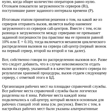
нулю, когда общее количество операторов равно нулю.
Отсекаем показатели загруженности серверов (Ri),
поступившие ранее заданного интервала времени (P).
Итоговым этапом принятия решения о том, на какой же из
серверов отправить вызов, является выбор наименее
загруженного из серверов call-центров. Вместе с тем, если
разница в загруженности между серверами не превышает
заданной погрешности (на практике мы ее приняли равной
10% или E = 0.10), тогда включается механизм циклического
распределения вызовов на сервера call-центр (первый звонок
на первый сервер, второй на второй и так далее).
Вот, собственно говоря по распределению вызовов все. Разве
что следует добавить, что в случае невозможности отдать
вызов на сервер, указанный в в качестве целевого сервера по
результатам хранимой процедуры, вызов отдаем следующему
серверу, с отметкой этого в БД.
Организация рабочих мест на площадке справочной службы.
Все рабочие места справочной службы были логически
разделены на 4 зоны. Рабочие места каждой зоны
подключались к call-центру, который являлся основным для
рабочих станций этой зоны (см. рисунок). Вместе с тем, в
настройках рабочих мест были указаны альтернативные