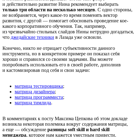
и действительно развитие Нина рекомендует выбирать
только три области на несколько месяцев
. С одно стороны,
не возбраняется, через какое-то время поменять вектор
развития, с другой — помогает обосновать проведение кое-
какого корпоративного обучения. Так, например,
из чрезвычайно стильных слайдов Нины нетрудно догадаться,
что
джедайские техники
в Лазада уже освоили.
Конечно, никто не отрицает субъективности данного
инструмента, но в конкретном примере он показал себя
хорошо и справился со своими задачами. Вы можете
попробовать использовать его в своей работе, дополнив
и кастомизировав под себя и свои задачи:
матрица тестировщика
;
матрица дизайнера
;
матрица программиста
;
матрица тимлида
.
В комментариях к посту Максима Цепкова об этом докладе
возникла некоторая полемика вокруг содержания матрицы,
а еще — обсуждение
разницы soft skill и hard skill
менеджера
, которое нам кажется уместным привести.