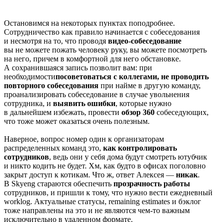
Остановимся на некоторых пунктах поподробнее.
Сотрудничество как правило начинается с собеседования
и несмотря на то, что проводя
видео-собеседование
вы не можете пожать человеку руку, вы можете посмотреть
на него, причем в комфортной для него обстановке.
А сохранившаяся запись позволит вам: при
необходимости
посоветоваться с коллегами, не проводить
повторного собеседования
при найме в другую команду,
проанализировать собеседование в случае увольнения
сотрудника, и
выявить ошибки
, которые нужно
в дальнейшем избежать, провести
обзор 360
собеседующих,
что тоже может оказаться очень полезным.
Наверное, вопрос номер один к организаторам
распределенных команд это,
как контролировать
сотрудников
, ведь они у себя дома будут смотреть ютубчик
и никто кодить не будет. Хм, как будто в офисах поголовно
закрыт доступ к котикам. Что ж, ответ Алексея —
никак
.
В Skyeng стараются обеспечить
прозрачность работы
сотрудников, и пришли к тому, что нужно вести ежедневный
worklog. Актуальные статусы, remaining estimates и бэклог
тоже направлены на это и не являются чем-то важным
исключительно в удаленном формате.