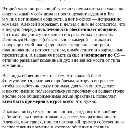
Второй часто встречающийся тезис: специалисты на удаленке
сидят каждый у себя дома и просто делают задания в Jira
и у них нет никакой общности, а вот в офисе — непременно
команда. Алексей возражает, и нельзя с ним не согласится, что
в первую очередь
вовлеченность обеспечивает общение
.
Поэтому общения у них много и в различных форматах.
Используя Hangouts (обязательно с камерой — никаких
говорящих смайликов) проводят: ежедневные встречи,
планирование и ретроспективы, вимбоксинги и квартальные
презентации. А недавняя практика еще и
чемпионат по СS
—
отлично развивает командный дух вне зависимости от типа
компании.
Все виды общения вместе с тем, что каждый ticket
формулируется, начиная с проблемы, которую он решает,
чтобы разработчик сразу понимал, для чего он это делает
и какую именно пользовательскую проблему он решает (тоже
вполне себе общеприменимая scrum-практика), позволяет
всем быть примерно в курсе всего
, что нужно.
И когда в воздухе уже повис вопрос, когда вы там вообще
работаете, вы похоже только и делаете, что разговариваете,
Алексей, во-первых, привел наглядный пример собственного
распределения времени, в котором общение в среднем