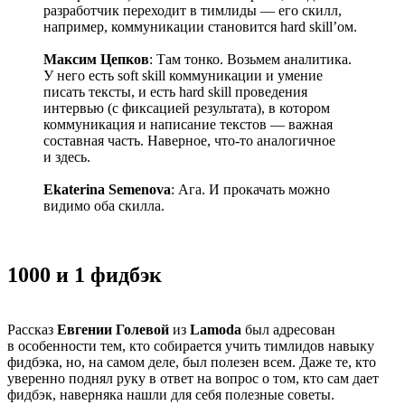
разработчик переходит в тимлиды — его скилл,
например, коммуникации становится hard skill’ом.
Максим Цепков
: Там тонко. Возьмем аналитика.
У него есть soft skill коммуникации и умение
писать тексты, и есть hard skill проведения
интервью (с фиксацией результата), в котором
коммуникация и написание текстов — важная
составная часть. Наверное, что-то аналогичное
и здесь.
Ekaterina Semenova
: Ага. И прокачать можно
видимо оба скилла.
1000 и 1 фидбэк
Рассказ
Евгении Голевой
из
Lamoda
был адресован
в особенности тем, кто собирается учить тимлидов навыку
фидбэка, но, на самом деле, был полезен всем. Даже те, кто
уверенно поднял руку в ответ на вопрос о том, кто сам дает
фидбэк, наверняка нашли для себя полезные советы.