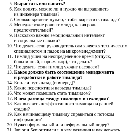
Вырастить или нанять?
Как понять, можно ли и нужно ли выращивать
из инженера тимлида?
Сколько времени нужно, чтобы вырастить тимлида?
Менеджерские роли тимлида, какая роль
предпочтительней?
Насколько важны эмоциональный интеллект
и социальные навыки?
Что делать если руководитель сам является техническим
специалистом и падок на микроменеджмент?
Тимлид ушел на неопределенное время (отпуск,
больничный, форс-мажор), что делать?
Что делать, если тимлид уходит насовсем?
Какое должно быть соотношение менеджмента
и разработки в работе тимлида?
Есть ли путь назад (и вперед)?
Какие перспективы карьеры тимлида?
Что может помешать стать тимлидом?
В чем разница между тимлидом и техлидом?
Как выявить неэффективного тимлида на ранней
стадии?
Как начинающему тимлиду справиться с потоком
информации?
Нужен формальный или неформальный лидер?
Junior и Senior тимлид, в чем различия и как держать