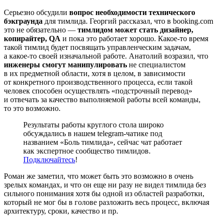
Серьезно обсудили
вопрос необходимости технического
бэкграунда
для тимлида. Георгий рассказал, что в booking.com
это не обязательно —
тимлидом может стать дизайнер,
копирайтер, QA
и пока это работает хорошо. Какое-то время
такой тимлид будет посвящать управленческим задачам,
а какое-то своей изначальной работе. Анатолий возразил, что
инженеры смогут манипулировать
не специалистом
в их предметной области, хотя в целом, в зависимости
от конкретного производственного процесса, если такой
человек способен осуществлять «подстрочный перевод»
и отвечать за качество выполняемой работы всей команды,
то это возможно.
Результаты работы круглого стола широко
обсуждались в нашем telegram-чатике под
названием «Боль тимлида», сейчас чат работает
как экспертное сообщество тимлидов.
Подключайтесь
!
Роман же заметил, что может быть это возможно в очень
зрелых командах, и что он еще ни разу не видел тимлида без
сильного понимания хотя бы одной из областей разработки,
который не мог бы в голове разложить весь процесс, включая
архитектуру, сроки, качество и пр.