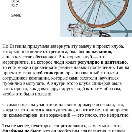
Но Евгения придумала завернуть эту задачу в проект клуба,
который, в отличие от тренинга, был бы
по желанию
,
а не в качестве обязаловки. Во-вторых, клуб — это
мероприятие, на которое люди ходят
регулярно и длительно
,
то есть можно прокачивать разные навыки постепенно. Таким
проектом стал
клуб спикеров
, организованный с подачи
сотрудников компании, которые сами захотели научиться
публично выступать. А внутри этого клуба спикеров была
часть про то, как давать друг другу фидбэк таким образом,
чтобы это было полезно.
С самого начала участники на своем примере осознали, что,
когда ты готовился к выступлению, а в итоге нет ни вопросов,
ни комментариев, ни возражений — это плохо, это неприятно.
Тем не менее, некоторые сопротивлялись, сама мысль, что
фидбэком не бьют
, что он необходим для развития, в нашей