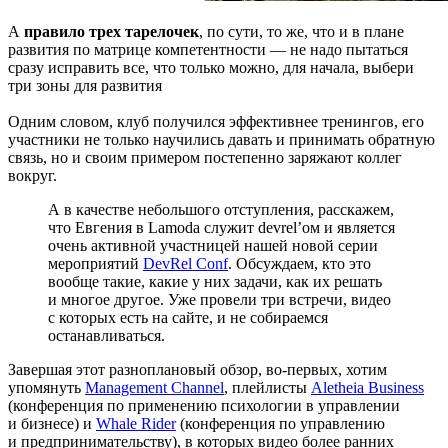
А
правило трех тарелочек
, по сути, то же, что и в плане
развития по матрице компетентности — не надо пытаться
сразу исправить все, что только можно, для начала, выбери
три зоны для развития
Одним словом, клуб получился эффективнее тренингов, его
участники не только научились давать и принимать обратную
связь, но и своим примером постепенно заряжают коллег
вокруг.
А в качестве небольшого отступления, расскажем,
что Евгения в Lamoda служит devrel’ом и является
очень активной участницей нашей новой серии
мероприятий
DevRel Conf
. Обсуждаем, кто это
вообще такие, какие у них задачи, как их решать
и многое другое. Уже провели три встречи, видео
с которых есть на сайте, и не собираемся
останавливаться.
Завершая этот разноплановый обзор, во-первых, хотим
упомянуть
Management Channel
, плейлисты
Aletheia Business
(конференция по применению психологии в управлении
и бизнесе) и
Whale Rider
(конференция по управлению
и предпринимательству), в которых видео более ранних