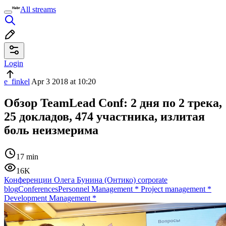
All streams
Login
e_finkel
Apr 3 2018 at 10:20
Обзор TeamLead Conf: 2 дня по 2 трека,
25 докладов, 474 участника, излитая
боль неизмерима
17 min
16K
Конференции Олега Бунина (Онтико) corporate
blog
Conferences
Personnel Management
*
Project management
*
Development Management
*