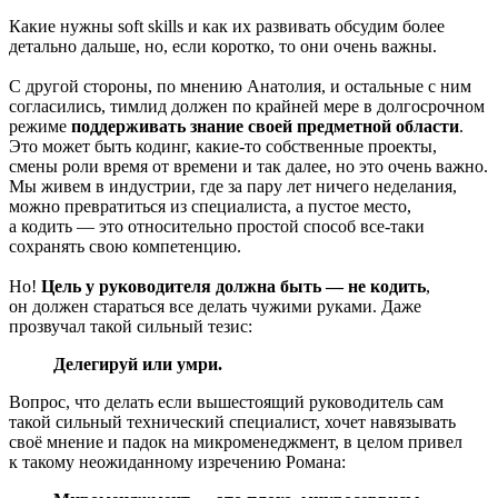
Какие нужны soft skills и как их развивать обсудим более
детально дальше, но, если коротко, то они очень важны.
С другой стороны, по мнению Анатолия, и остальные с ним
согласились, тимлид должен по крайней мере в долгосрочном
режиме
поддерживать знание своей предметной области
.
Это может быть кодинг, какие-то собственные проекты,
смены роли время от времени и так далее, но это очень важно.
Мы живем в индустрии, где за пару лет ничего неделания,
можно превратиться из специалиста, а пустое место,
а кодить — это относительно простой способ все-таки
сохранять свою компетенцию.
Но!
Цель у руководителя должна быть — не кодить
,
он должен стараться все делать чужими руками. Даже
прозвучал такой сильный тезис:
Делегируй или умри.
Вопрос, что делать если вышестоящий руководитель сам
такой сильный технический специалист, хочет навязывать
своё мнение и падок на микроменеджмент, в целом привел
к такому неожиданному изречению Романа: