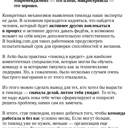
Мироменджмент — это плохо, микросервисы —
это хорошо.
Конкретных механизмов выявления тимлида наши эксперты
не дали. В основном приходится надеяться, что найдется
человек, который будет
активнее других вовлекаться
в процесс
и активнее других давать фидбэк, и возможно
возьмет на себя некую дополнительную ответственность.
В booking.com для таких работников предусмотрен
испытательный срок для проверки способностей и желания.
В Avito была практика «тимлид в кредит» для наиболее
компетентных специалистов, которые могли бы обучать
команду и за которыми тянулись как за техническими
лидерами. Но, к сожалению, было несколько случаев очень
быстрого выгорания и от этого отказались.
Из этого можно сделать вывод для тех, кто хотел бы вырасти
в тимлида —
сначала делай, потом тебя увидят
. То есть,
не надо ждать пока тебе четко сформулируют и попросят
решить проблему, начни сам их замечать.
В итоге, став тимлидом, нужно добиться того, чтобы
команда
работала и без вас
условно месяц. Если могут больше,
то тимлид уже не нужен, меньше — организация еще