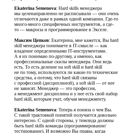
Ekaterina Semenova
: Hard skills менеджера
мы целенаправленно не расписывали — они очень
отличаются даже в рамках одной компании. Где-то
много-много специфичных инструментов, а где-
то — макросы и программирование в Экселе.
Максим Цепков
: Екатерина, мне кажется, Вы hard
skill менеджера понимаете в IT-смысле — как
владение определенными IT-инструментами.
А я их понимаю по-другому, а именно, как
профессиональные скилы менеджера. Они ведь
есть. То есть деление на soft skill и hard skill
не по тому, используются ли какие-то технические
средства, а потому, что hard skill связаны
с профессией (дисциплиной), а soft skill — от нее
не зависят. Менеджер — это профессия,
а менеджмент дисциплина и у нее есть свой набор
hard skill, которым учат, обучая менеджменту.
Ekaterina Semenova
: Теперь я поняла о чем Вы.
С такой трактовкой понятий получается довольно
интересно. С одной стороны, у тимлида должны
быть hard skills команды (программирование/
тестирование). И возможно Вы правы, когда