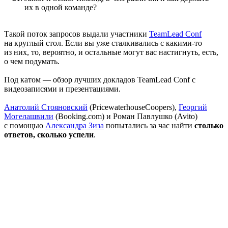
их в одной команде?
Такой поток запросов выдали участники
TeamLead Conf
на круглый стол. Если вы уже сталкивались с какими-то
из них, то, вероятно, и остальные могут вас настигнуть, есть,
о чем подумать.
Под катом — обзор лучших докладов TeamLead Conf с
видеозаписями и презентациями.
Анатолий Стояновский
(PricewaterhouseCoopers),
Георгий
Могелашвили
(Booking.com) и Роман Павлушко (Avito)
с помощью
Александра Зиза
попытались за час найти
столько
ответов, сколько успели
.