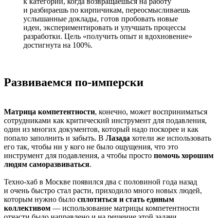
к категории, когда возвращаешься на работу
и разбираешь по кирпичикам, переосмысливаешь
услышанные доклады, готов пробовать новые
идеи, экспериментировать и улучшать процессы
разработки. Цель «получить опыт и вдохновение»
достигнута на 100%.
Развиваемся по-имперски
Матрица компетентности
, конечно, может восприниматься
сотрудниками как критический инструмент для подавления,
один из многих документов, который надо поскорее и как
попало заполнить и забыть. В
Лазада
хотели же использовать
его так, чтобы ни у кого не было ощущения, что это
инструмент для подавления, а чтобы просто
помочь хорошим
людям саморазвиваться
.
Техно-хаб в Москве появился два с половиной года назад
и очень быстро стал расти, приходило много новых людей,
которым нужно было
сплотиться и стать единым
коллективом
— использование матрицы компетентности
отчасти было направлено и на решение этой задачи.