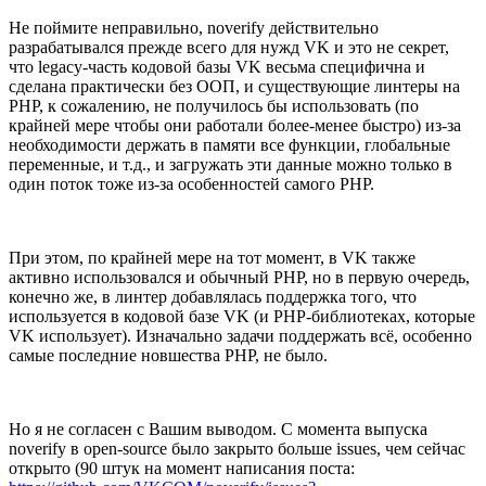
Не поймите неправильно, noverify действительно
разрабатывался прежде всего для нужд VK и это не секрет,
что legacy-часть кодовой базы VK весьма специфична и
сделана практически без ООП, и существующие линтеры на
PHP, к сожалению, не получилось бы использовать (по
крайней мере чтобы они работали более-менее быстро) из-за
необходимости держать в памяти все функции, глобальные
переменные, и т.д., и загружать эти данные можно только в
один поток тоже из-за особенностей самого PHP.
При этом, по крайней мере на тот момент, в VK также
активно использовался и обычный PHP, но в первую очередь,
конечно же, в линтер добавлялась поддержка того, что
используется в кодовой базе VK (и PHP-библиотеках, которые
VK использует). Изначально задачи поддержать всё, особенно
самые последние новшества PHP, не было.
Но я не согласен с Вашим выводом. С момента выпуска
noverify в open-source было закрыто больше issues, чем сейчас
открыто (90 штук на момент написания поста: