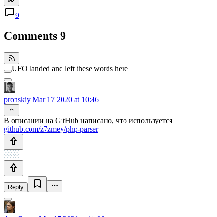
9
Comments
9
UFO landed and left these words here
pronskiy
Mar 17 2020 at 10:46
В описании на GitHub написано, что используется
github.com/z7zmey/php-parser
Reply