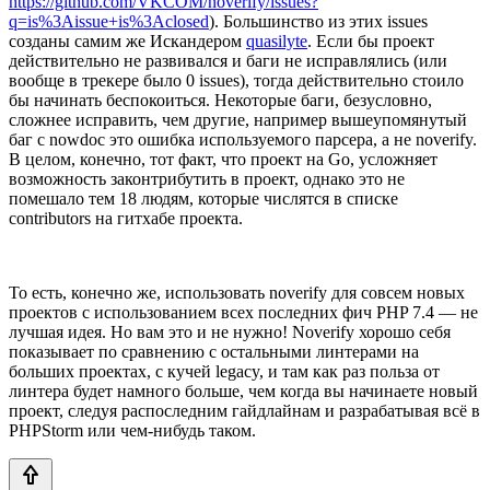
https://github.com/VKCOM/noverify/issues?
q=is%3Aissue+is%3Aclosed
). Большинство из этих issues
созданы самим же Искандером
quasilyte
. Если бы проект
действительно не развивался и баги не исправлялись (или
вообще в трекере было 0 issues), тогда действительно стоило
бы начинать беспокоиться. Некоторые баги, безусловно,
сложнее исправить, чем другие, например вышеупомянутый
баг с nowdoc это ошибка используемого парсера, а не noverify.
В целом, конечно, тот факт, что проект на Go, усложняет
возможность законтрибутить в проект, однако это не
помешало тем 18 людям, которые числятся в списке
contributors на гитхабе проекта.
То есть, конечно же, использовать noverify для совсем новых
проектов с использованием всех последних фич PHP 7.4 — не
лучшая идея. Но вам это и не нужно! Noverify хорошо себя
показывает по сравнению с остальными линтерами на
больших проектах, с кучей legacy, и там как раз польза от
линтера будет намного больше, чем когда вы начинаете новый
проект, следуя распоследним гайдлайнам и разрабатывая всё в
PHPStorm или чем-нибудь таком.