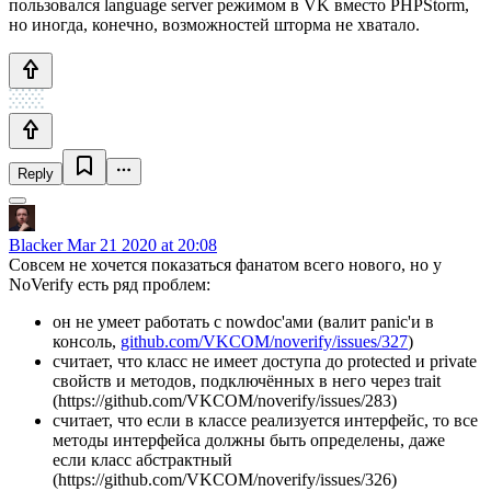
пользовался language server режимом в VK вместо PHPStorm,
но иногда, конечно, возможностей шторма не хватало.
Reply
Blacker
Mar 21 2020 at 20:08
Совсем не хочется показаться фанатом всего нового, но у
NoVerify есть ряд проблем:
он не умеет работать с nowdoc'ами (валит panic'и в
консоль,
github.com/VKCOM/noverify/issues/327
)
считает, что класс не имеет доступа до protected и private
свойств и методов, подключённых в него через trait
(https://github.com/VKCOM/noverify/issues/283)
считает, что если в классе реализуется интерфейс, то все
методы интерфейса должны быть определены, даже
если класс абстрактный
(https://github.com/VKCOM/noverify/issues/326)