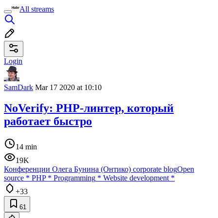
All streams
Login
SamDark
Mar 17 2020 at 10:10
NoVerify: PHP-линтер, который
работает быстро
14 min
19K
Конференции Олега Бунина (Онтико) corporate blog
Open
source
*
PHP
*
Programming
*
Website development
*
+33
61