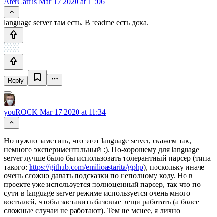
AterCattus
Mar 17 2020 at 11:06
language server там есть. В readme есть дока.
Reply
youROCK
Mar 17 2020 at 11:34
Но нужно заметить, что этот language server, скажем так,
немного экспериментальный :). По-хорошему для language
server лучше было бы использовать толерантный парсер (типа
такого:
https://github.com/emilioastarita/gphp
), поскольку иначе
очень сложно давать подсказки по неполному коду. Но в
проекте уже используется полноценный парсер, так что по
сути в language server режиме используется очень много
костылей, чтобы заставить базовые вещи работать (а более
сложные случаи не работают). Тем не менее, я лично