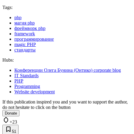
Tags:
php
магия php
фреймворк php
framework
программирование
magic PHP
стандарты
Hubs:
Конференции Олега Бунина (Онтико) corporate blog
IT Standards
PHP
Programming
Website development
If this publication inspired you and you want to support the author,
do not hesitate to click on the button
Donate
+23
51