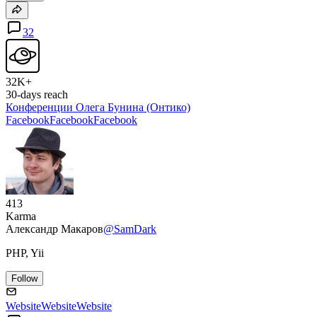
32
32K+
30-days reach
Конференции Олега Бунина (Онтико)
Facebook
Facebook
Facebook
413
Karma
Александр Макаров
@SamDark
PHP, Yii
Follow
Website
Website
Website