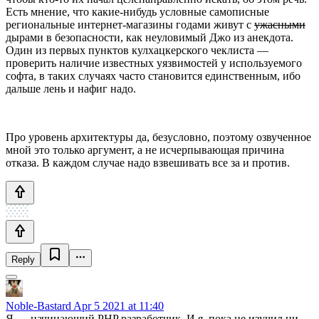
Есть мнение, что какие-нибудь условные самописные
региональные интернет-магазины годами живут с
ужасными
дырами в безопасности, как неуловимый Джо из анекдота.
Один из первых пунктов кулхацкерского чеклиста —
проверить наличие известных уязвимостей у используемого
софта, в таких случаях часто становится единственным, ибо
дальше лень и нафиг надо.
Про уровень архитектуры да, безусловно, поэтому озвученное
мной это только аргумент, а не исчерпывающая причина
отказа. В каждом случае надо взвешивать все за и против.
Reply
Noble-Bastard
Apr 5 2021 at 11:40
Я — начинающий PHP разработчик. И я, пока не изучил ни