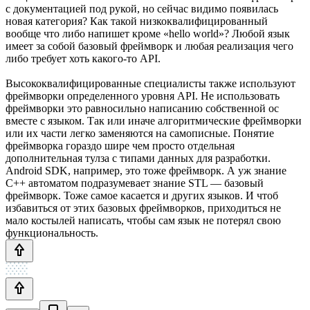
с документацией под рукой, но сейчас видимо появилась
новая категория? Как такой низкоквалифицированный
вообще что либо напишет кроме «hello world»? Любой язык
имеет за собой базовый фреймворк и любая реализация чего
либо требует хоть какого-то API.
Высококвалифицированные специалисты также используют
фреймворки определенного уровня API. Не использовать
фреймворки это равносильно написанию собственной ос
вместе с языком. Так или иначе алгоритмические фреймворки
или их части легко заменяются на самописные. Понятие
фреймворка гораздо шире чем просто отдельная
дополнительная тулза с типами данных для разработки.
Android SDK, например, это тоже фреймворк. А уж знание
С++ автоматом подразумевает знание STL — базовый
фреймворк. Тоже самое касается и других языков. И чтоб
избавиться от этих базовых фреймворков, приходиться не
мало костылей написать, чтобы сам язык не потерял свою
функциональность.