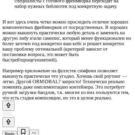
специалисты с готового фреймворка переходят на
набор нужных библиотек под конкретную задачу.
И вот здесь очень четко можно проследить отличие хороших
компонентных фреймворков от посредственных. В хороших
можно выкинуть практически любую деталь и заменить на
другую либу и\или самопис, который менее функционален но
более заточен под конкретно ваш кейс и решает конкретно
вашу проблему оптимальней (критерий зависит от
постановки вопроса, это может быть
быстрей\проще\понятней).
Например приложение на фуллстек симфони позволяет
выкинуть практически что угодно. Хочешь свой роутинг —
легко. Другой ORM\DBAL? запросто! Технически реально
поменять даже имплементацию контейнера. Это потребует
ручной загрузки бандлов, т.к. многие из них пользуются тем,
что есть стадия компиляции, но это в целом реально.
Reply