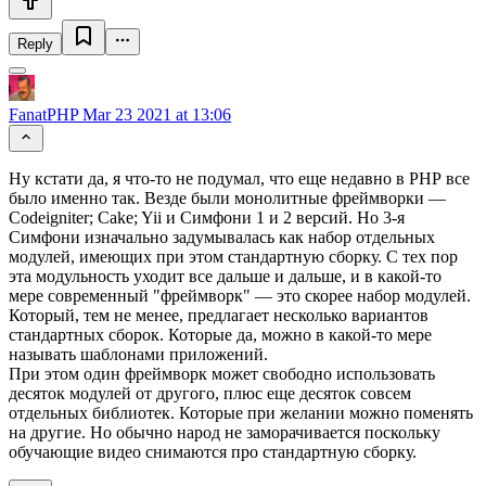
Reply
FanatPHP
Mar 23 2021 at 13:06
Ну кстати да, я что-то не подумал, что еще недавно в РНР все
было именно так. Везде были монолитные фреймворки —
Codeigniter; Cake; Yii и Симфони 1 и 2 версий. Но 3-я
Симфони изначально задумывалась как набор отдельных
модулей, имеющих при этом стандартную сборку. С тех пор
эта модульность уходит все дальше и дальше, и в какой-то
мере современный "фреймворк" — это скорее набор модулей.
Который, тем не менее, предлагает несколько вариантов
стандартных сборок. Которые да, можно в какой-то мере
называть шаблонами приложений.
При этом один фреймворк может свободно использовать
десяток модулей от другого, плюс еще десяток совсем
отдельных библиотек. Которые при желании можно поменять
на другие. Но обычно народ не заморачивается поскольку
обучающие видео снимаются про стандартную сборку.