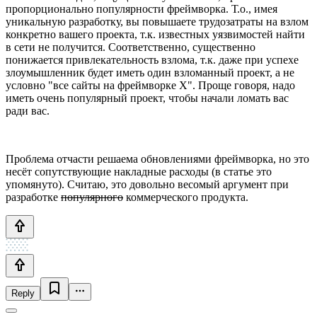
пропорционально популярности фреймворка. Т.о., имея
уникальную разработку, вы повышаете трудозатраты на взлом
конкретно вашего проекта, т.к. известных уязвимостей найти
в сети не получится. Соответственно, существенно
понижается привлекательность взлома, т.к. даже при успехе
злоумышленник будет иметь один взломанный проект, а не
условно "все сайты на фреймворке Х". Проще говоря, надо
иметь очень популярный проект, чтобы начали ломать вас
ради вас.
Проблема отчасти решаема обновлениями фреймворка, но это
несёт сопутствующие накладные расходы (в статье это
упомянуто). Считаю, это довольно весомый аргумент при
разработке
популярного
коммерческого продукта.
Reply