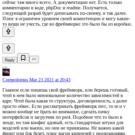
сейчас там много всего. А документации нет. Есть только
комментарии в коде, phpDoc и readme. Получается,
следующий разраб будет дописывать по-своему, и так далее.
Плюс я ограничен уровнем своей компетенции и могу какие-
то вещи не учесть, где во фреймворке это было бы из коробки.
Reply
Compolomus
Mar 23 2021 at 20:43
Главное если пишешь свой фреймворк, или берешь готовый,
чтоб в нем было минимальное количество зависимостей в
ядре. Чтоб была какая то структура, договоренность, а далее
просто обвес. Если рассматривать фреймворк mvc, то m и v
можно вообще не брать во внимание, сделать пачку
интерфейсов и загрузчик по psr4. Подобное что то было в
зенде, но там конфиг адовый, есть стандартные штуки для
моделей или вьюхи, но они не привязаны. Не важно какой
фронт или бэк будет, плюс вагон кирпичей с реализациями.