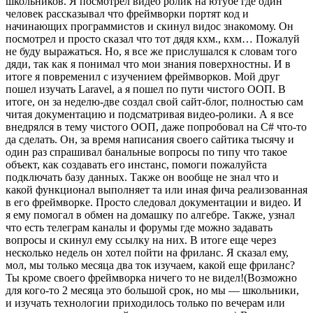
школьников. Я посмотрел видео ролик на ютубе где один
человек рассказывал что фреймворки портят код и
начинающих программистов и скинул видос знакомому. Он
посмотрел и просто сказал что тот дядя кхм., кхм… Пожалуй
не буду выражаться. Но, я все же прислушался к словам того
дяди, так как я понимал что мои знания поверхностны. И в
итоге я повременил с изучением фреймворков. Мой друг
пошел изучать Laravel, а я пошел по пути чистого ООП. В
итоге, он за неделю-две создал свой сайт-блог, полностью сам
читая документацию и подсматривая видео-ролики. А я все
внедрялся в тему чистого ООП, даже попробовал на C# что-то
да сделать. Он, за время написания своего сайтика тысячу и
один раз спрашивал банальные вопросы по типу что такое
объект, как создавать его инстанс, помоги пожалуйста
подключать базу данных. Также он вообще не знал что и
какой функционал выполняет та или иная фича реализованная
в его фреймворке. Просто следовал документации и видео. И
я ему помогал в обмен на домашку по алгебре. Также, узнал
что есть телеграм каналы и форумы где можно задавать
вопросы и скинул ему ссылку на них. В итоге еще через
несколько недель он хотел пойти на фриланс. Я сказал ему,
мол, мы только месяца два ток изучаем, какой еще фриланс?
Ты кроме своего фреймворка ничего то не видел!(Возможно
для кого-то 2 месяца это большой срок, но мы — школьники,
и изучать технологии приходилось только по вечерам или