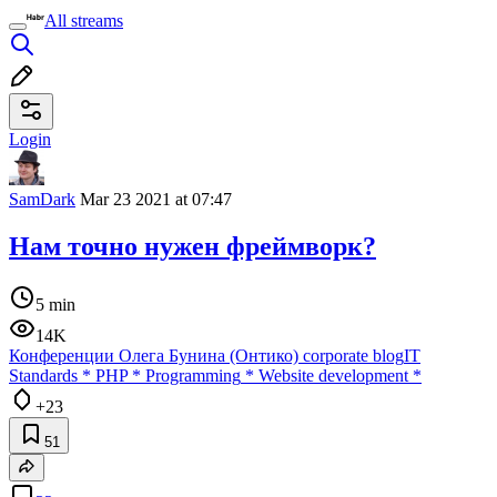
All streams
Login
SamDark
Mar 23 2021 at 07:47
Нам точно нужен фреймворк?
5 min
14K
Конференции Олега Бунина (Онтико) corporate blog
IT
Standards
*
PHP
*
Programming
*
Website development
*
+23
51