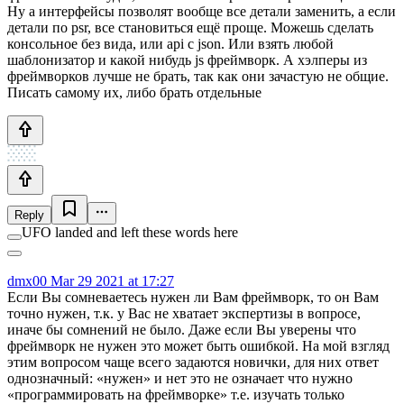
Ну а интерфейсы позволят вообще все детали заменить, а если
детали по psr, все становиться ещё проще. Можешь сделать
консольное без вида, или api с json. Или взять любой
шаблонизатор и какой нибудь js фреймворк. А хэлперы из
фреймворков лучше не брать, так как они зачастую не общие.
Писать самому их, либо брать отдельные
Reply
UFO landed and left these words here
dmx00
Mar 29 2021 at 17:27
Если Вы сомневаетесь нужен ли Вам фреймворк, то он Вам
точно нужен, т.к. у Вас не хватает экспертизы в вопросе,
иначе бы сомнений не было. Даже если Вы уверены что
фреймворк не нужен это может быть ошибкой. На мой взгляд
этим вопросом чаще всего задаются новички, для них ответ
однозначный: «нужен» и нет это не означает что нужно
«программировать на фреймворке» т.е. изучать только