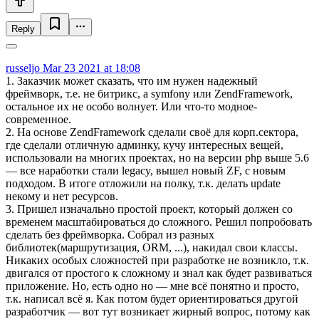
Reply
russeljo
Mar 23 2021 at 18:08
1. Заказчик может сказать, что им нужен надежный
фреймворк, т.е. не битрикс, а symfony или ZendFramework,
остальное их не особо волнует. Или что-то модное-
современное.
2. На основе ZendFramework сделали своё для корп.сектора,
где сделали отличную админку, кучу интересных вещей,
использовали на многих проектах, но на версии php выше 5.6
— все наработки стали legacy, вышел новый ZF, с новым
подходом. В итоге отложили на полку, т.к. делать update
некому и нет ресурсов.
3. Пришел изначально простой проект, который должен со
временем масштабироваться до сложного. Решил попробовать
сделать без фреймворка. Собрал из разных
библиотек(маршрутизация, ORM, ...), накидал свои классы.
Никаких особых сложностей при разработке не возникло, т.к.
двигался от простого к сложному и знал как будет развиваться
приложение. Но, есть одно но — мне всё понятно и просто,
т.к. написал всё я. Как потом будет ориентироваться другой
разработчик — вот тут возникает жирный вопрос, потому как