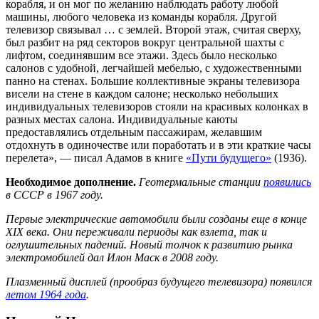
корабля, и он мог по желанию наблюдать работу любой
машины, любого человека из команды корабля. Другой
телевизор связывал … с землей. Второй этаж, считая сверху,
был разбит на ряд секторов вокруг центральной шахты с
лифтом, соединявшим все этажи. Здесь было несколько
салонов с удобной, легчайшей мебелью, с художественными
панно на стенах. Большие коллективные экраны телевизора
висели на стене в каждом салоне; несколько небольших
индивидуальных телевизоров стояли на красивых колонках в
разных местах салона. Индивидуальные каюты
предоставлялись отдельным пассажирам, желавшим
отдохнуть в одиночестве или поработать и в эти краткие часы
перелета», — писал Адамов в книге
«Пути будущего»
(1936).
Необходимое дополнение.
Геотермальные станции
появились
в СССР в 1967 году.
Первые электрические автомобили были созданы еще в конце
XIX века. Они переживали периоды как взлета, так и
оглушительных падений. Новый толчок к развитию рынка
электромобилей дал Илон Маск в 2008 году.
Плазменный дисплей (прообраз будущего телевизора) появился
летом 1964 года
.