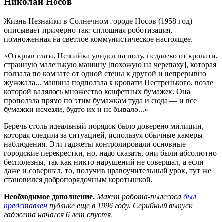
Николай Носов
Жизнь Незнайки в Солнечном городе Носов (1958 год)
описывает примерно так: сплошная роботизация,
помноженная на светлое коммунистическое настоящее.
«Открыв глаза, Незнайка увидел на полу, недалеко от кровати,
странную маленькую машину [похожую на черепаху], которая
ползала по комнате от одной стены к другой и непрерывно
жужжала... машина подползла к кровати Пестренького, возле
которой валялось множество конфетных бумажек. Она
проползла прямо по этим бумажкам туда и сюда — и все
бумажки исчезли, будто их и не бывало...»
Беречь столь идеальный порядок было доверено милиции,
которая следила за ситуацией, используя обычные камеры
наблюдения. Эти гаджеты контролировали основные
городские перекрестки, но, надо сказать, они были абсолютно
бесполезны, так как никто нарушений не совершал, а если
даже и совершал, то, получив нравоучительный урок, тут же
становился добропорядочным коротышкой.
Необходимое дополнение.
Макет робота-пылесоса
был
представлен
публике еще в 1996 году. Серийный выпуск
гаджета начался 6 лет спустя.