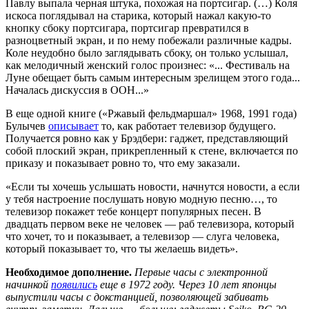
Павлу выпала черная штука, похожая на портсигар. (…) Коля
искоса поглядывал на старика, который нажал какую-то
кнопку сбоку портсигара, портсигар превратился в
разноцветный экран, и по нему побежали различные кадры.
Коле неудобно было заглядывать сбоку, он только услышал,
как мелодичный женский голос произнес: «... Фестиваль на
Луне обещает быть самым интересным зрелищем этого года...
Началась дискуссия в ООН...»
В еще одной книге («Ржавый фельдмаршал» 1968, 1991 года)
Булычев
описывает
то, как работает телевизор будущего.
Получается ровно как у Брэдбери: гаджет, представляющий
собой плоский экран, прикрепленный к стене, включается по
приказу и показывает ровно то, что ему заказали.
«Если ты хочешь услышать новости, начнутся новости, а если
у тебя настроение послушать новую модную песню…, то
телевизор покажет тебе концерт популярных песен. В
двадцать первом веке не человек — раб телевизора, который
что хочет, то и показывает, а телевизор — слуга человека,
который показывает то, что ты желаешь видеть».
Необходимое дополнение.
Первые часы с электронной
начинкой
появились
еще в 1972 году. Через 10 лет японцы
выпустили часы с докстанцией, позволяющей забивать