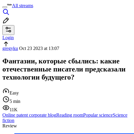
All streams
Login
gregyku
Oct 23 2023 at 13:07
Фантазии, которые сбылись: какие
отечественные писатели предсказали
технологии будущего?
Easy
5 min
11K
Online patent corporate blog
Reading room
Popular science
Science
fiction
Review