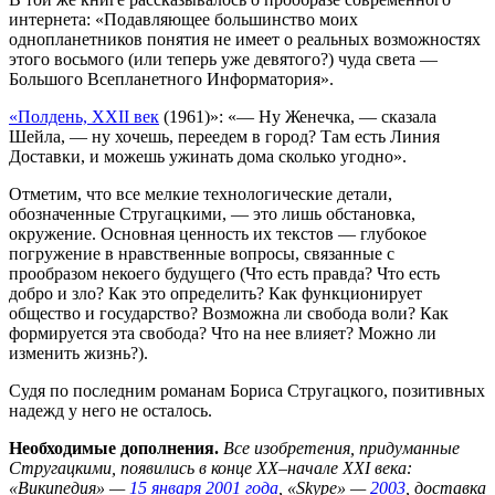
интернета: «Подавляющее большинство моих
однопланетников понятия не имеет о реальных возможностях
этого восьмого (или теперь уже девятого?) чуда света —
Большого Всепланетного Информатория».
«Полдень, XXII век
(1961)»: «— Ну Женечка, — сказала
Шейла, — ну хочешь, переедем в город? Там есть Линия
Доставки, и можешь ужинать дома сколько угодно».
Отметим, что все мелкие технологические детали,
обозначенные Стругацкими, — это лишь обстановка,
окружение. Основная ценность их текстов — глубокое
погружение в нравственные вопросы, связанные с
прообразом некоего будущего (Что есть правда? Что есть
добро и зло? Как это определить? Как функционирует
общество и государство? Возможна ли свобода воли? Как
формируется эта свобода? Что на нее влияет? Можно ли
изменить жизнь?).
Судя по последним романам Бориса Стругацкого, позитивных
надежд у него не осталось.
Необходимые дополнения.
Все изобретения, придуманные
Стругацкими, появились в конце XX–начале XXI века:
«Википедия» —
15 января 2001 года
, «Skype» —
2003
, доставка