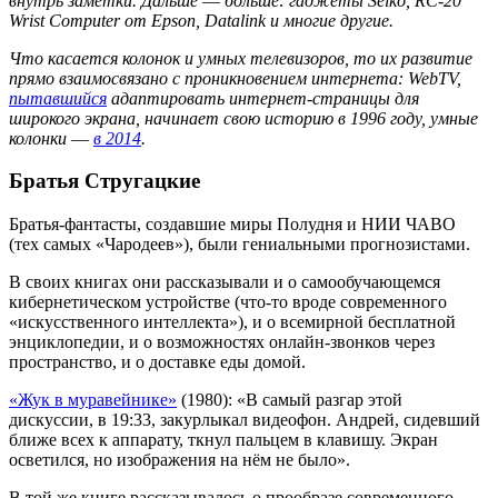
внутрь заметки. Дальше
—
больше: гаджеты Seiko, RC-20
Wrist Computer от Epson, Datalink и многие другие.
Что касается колонок и умных телевизоров, то их развитие
прямо взаимосвязано с проникновением интернета: WebTV,
пытавшийся
адаптировать интернет-страницы для
широкого экрана, начинает свою историю в 1996 году, умные
колонки
—
в 2014
.
Братья Стругацкие
Братья-фантасты, создавшие миры Полудня и НИИ ЧАВО
(тех самых «Чародеев»), были гениальными прогнозистами.
В своих книгах они рассказывали и о самообучающемся
кибернетическом устройстве (что-то вроде современного
«искусственного интеллекта»), и о всемирной бесплатной
энциклопедии, и о возможностях онлайн-звонков через
пространство, и о доставке еды домой.
«Жук в муравейнике»
(1980): «В самый разгар этой
дискуссии, в 19:33, закурлыкал видеофон. Андрей, сидевший
ближе всех к аппарату, ткнул пальцем в клавишу. Экран
осветился, но изображения на нём не было».
В той же книге рассказывалось о прообразе современного