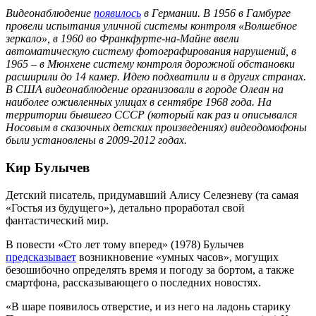
Видеонаблюдение
появилось
в Германии. В 1956 в Гамбурге
провели испытания уличной системы контроля «Волшебное
зеркало», в 1960 во Франкфурте-на-Майне ввели
автоматическую систему фотографирования нарушений, в
1965 – в Мюнхене систему контроля дорожной обстановки
расширили до 14 камер. Идею подхватили и в других странах.
В США видеонаблюдение организовали в городе Олеан на
наиболее оживленных улицах в сентябре 1968 года. На
территории бывшего СССР (который как раз и описывался
Носовым в сказочных детских произведениях) видеодомофоны
были установлены в 2009-2012 годах.
Кир Булычев
Детский писатель, придумавший Алису Селезневу (та самая
«Гостья из будущего»), детально проработал свой
фантастический мир.
В повести «Сто лет тому вперед» (1978) Булычев
предсказывает
возникновение «умных часов», могущих
безошибочно определять время и погоду за бортом, а также
смартфона, рассказывающего о последних новостях.
«В шаре появилось отверстие, и из него на ладонь старику