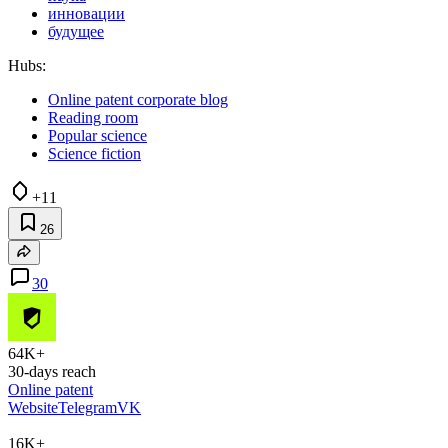
инновации
будущее
Hubs:
Online patent corporate blog
Reading room
Popular science
Science fiction
+11
26
30
64K+
30-days reach
Online patent
Website
Telegram
VK
16K+