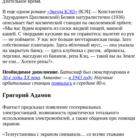
длительное время.
В еще одном романе
«Звезда КЭЦ»
(КЭЦ — Константин
Эдуардович Циолковский) Беляев натуралистично (1936)
описывает быт космической станции на околоземной орбите.
«Мы вас будем кормить из соски жидкой пищей, манной
кашей. С твердыми кусками вы не справитесь: вылетят из рук
— не поймаете. У нас все больше вегетарианская пища. Зато
собственные плантации. Здесь яблочный мусс, — она указала
на закрытую банку, — здесь клубника с рисом, абрикосы,
персики, маседуан из бананов, репа Кэц, — такой вы на Земле
не ели... Хотите репы?».
Необходимое дополнение.
Батискаф был сконструирован в
30-е годы XX века
. Акваланг
—
в 1943 году
. Научные
орбитальные станции
появились
в середине 80-х.
Григорий Адамов
Фантаст предсказал появление геотермальных
электростанций, возможность практически тотального
использования электромобилей, а также общения при помощи
экранов.
«Телеустановка с экраном связывала… со всеми этажами