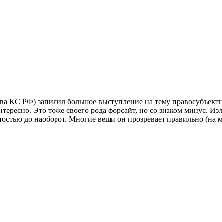
ава КС РФ) запилил большое выступление на тему правосубъектно
тересно. Это тоже своего рода форсайт, но со знаком минус. Из
стью до наоборот. Многие вещи он прозревает правильно (на мой