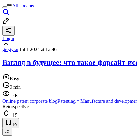
All streams
Login
gregyku
Jul 1 2024 at 12:46
Взгляд в будущее: что такое форсайт-и
Easy
9 min
12K
Online patent corporate blog
Patenting
*
Manufacture and development
Retrospective
+15
19