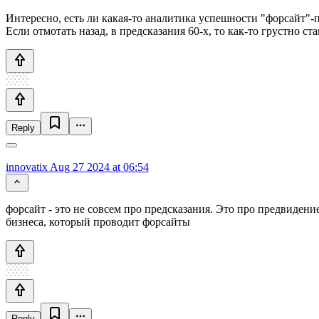
Интересно, есть ли какая-то аналитика успешности "форсайт"-
Если отмотать назад, в предсказания 60-х, то как-то грустно 
Reply
innovatix
Aug 27 2024 at 06:54
форсайт - это не совсем про предсказания. Это про предвиден
бизнеса, который проводит форсайты
Reply