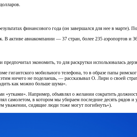
 долларов.
езультатах финансового года (он завершался для нее в марте). 
. В активе авиакомпании — 37 стран, более 235 аэропортов и 3
ри предпочитал экономить, то для раскрутки использовалась дерз
е гигантского мобильного телефона, то в образе папы римского
 этим ничего не поделаешь, — рассказывал О. Лири о своей стр
водить как можно больше шума».
и «утками». Например, объявлял о желании сократить должность
ял самолетом, в котором мы убираем последние десять рядов и у
сем уважении, сидящие люди тоже могут погибнуть»).