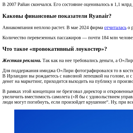
В 2007 Райан скончался. Его состояние оценивалось в 1,1 млрд
Каковы финансовые показатели Ryanair?
Авиакомпания неплохо растет. В мае 2024 фирма
отчиталась
о р
Количество перевезенных пассажиров — почти 184 млн человек
Что такое «провокативный лоукостер»?
Жесткая реклама.
Так как на нее требовались деньги, а О»Ли
Для поддержания имиджа О»Лири фотографировался то в костюм
В Ирландии вы рождаетесь с навозной лепешкой на голове, и с
денег на маркетинг, приходится выходить на публику и произ
В рамках этой концепции не брезговал директор и откровенным
увеличить вместимость самолета («Я бы с удовольствием управл
люди могут погибнуть, если произойдет крушение“. Ну, при в