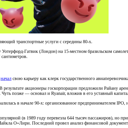
ляющий транспортные услуги с середины 80-х.
Уотерфорд‑Гатвик (Лондон) на 15-местном бразильском самолете 
 сантиметров.
н
начал
свою карьеру как клерк государственного авиаперевозчик
В результате акционеры госкорпорации предложили Райану арен
n. Чуть позже — основал и Ryanair, вложив в его уставный капита
алилась в начале 90-х: организованное предпринимателем IPO, н
а популярной (в 1989 году перевезла 644 тысяч пассажиров), но 
Майкла О»Лири. Последний провел анализ финансовой документа