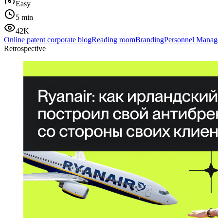
Easy
5 min
42K
Online patent corporate blog
Reading room
Branding
Personnel Manag
Retrospective