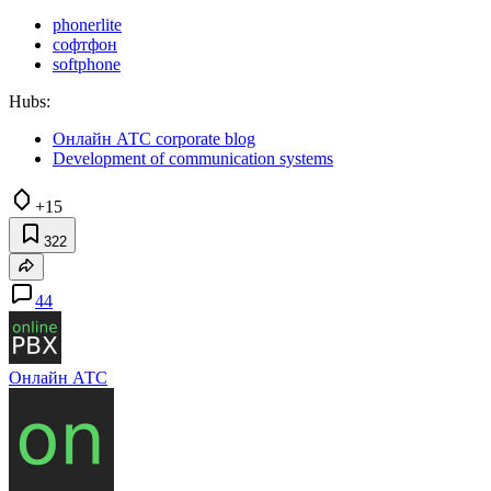
phonerlite
софтфон
softphone
Hubs:
Онлайн АТС corporate blog
Development of communication systems
+15
322
44
Онлайн АТС