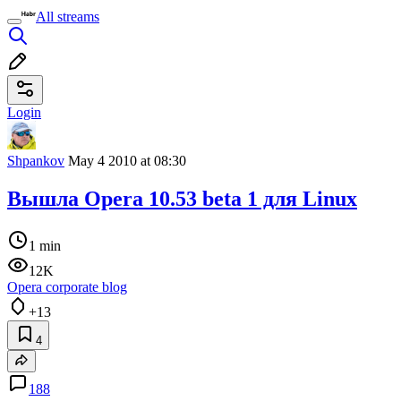
All streams
Login
Shpankov
May 4 2010 at 08:30
Вышла Opera 10.53 beta 1 для Linux
1 min
12K
Opera corporate blog
+13
4
188