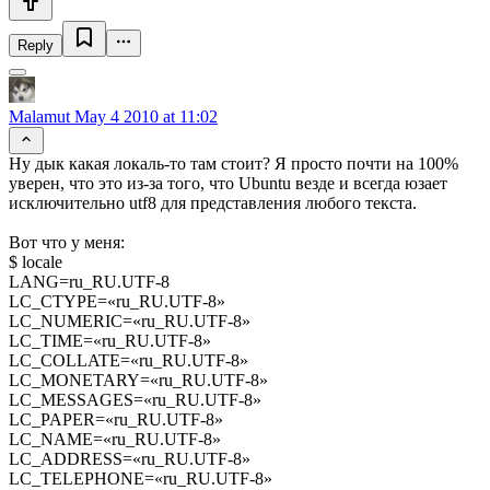
Reply
Malamut
May 4 2010 at 11:02
Ну дык какая локаль-то там стоит? Я просто почти на 100%
уверен, что это из-за того, что Ubuntu везде и всегда юзает
исключительно utf8 для представления любого текста.
Вот что у меня:
$ locale
LANG=ru_RU.UTF-8
LC_CTYPE=«ru_RU.UTF-8»
LC_NUMERIC=«ru_RU.UTF-8»
LC_TIME=«ru_RU.UTF-8»
LC_COLLATE=«ru_RU.UTF-8»
LC_MONETARY=«ru_RU.UTF-8»
LC_MESSAGES=«ru_RU.UTF-8»
LC_PAPER=«ru_RU.UTF-8»
LC_NAME=«ru_RU.UTF-8»
LC_ADDRESS=«ru_RU.UTF-8»
LC_TELEPHONE=«ru_RU.UTF-8»