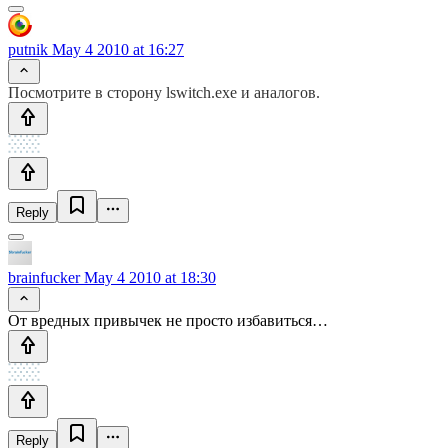
putnik
May 4 2010 at 16:27
Посмотрите в сторону lswitch.exe и аналогов.
Reply
brainfucker
May 4 2010 at 18:30
От вредных привычек не просто избавиться…
Reply