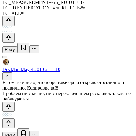
LC_MEASUREMENT=«ru_RU.UTF-8»
LC_IDENTIFICATION=«ru_RU.UTF-8»
LC_ALL=
Reply
DevMan
May 4 2010 at 11:10
В том-то и дело, что в opensuse opera открывает отлично и
правильно. Кодировка utf8.
Проблем ни с меню, ни с переключением раскладок также не
наблюдается.
Reply