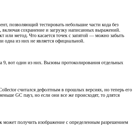
мент, позволяющий тестировать небольшие части кода без
й, включая сохранение и загрузку написанных выражений.
ект или метод. Что касается точек с запятой — можно забыть
и одна из них не является официальной.
a 9, вот один из них. Вызовы протоколирования отдельных
t Collector считался дефолтным в прошлых версиях, но теперь его
еньше GC пауз, но если они все же происходят, то длятся
ик может получить изображение с определенным разрешением