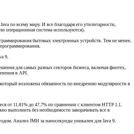
ava по всему миру. И все благодаря его утилитарности,
или операционная система используются).
рограммирования бытовых электронных устройств. Тем не менее,
в программирования.
a 9.
ешения для самых разных секторов бизнеса, включая финтех,
енения в API.
а который возложена обязанность по внедрению модулярности в
еся от 11.81% до 47.7% по сравнении с клиентом HTTP 1.1.
ожно выполнить без необходимости заворачивать все в
одом. Анализ JMH за наносекунды уникален для Java 9.