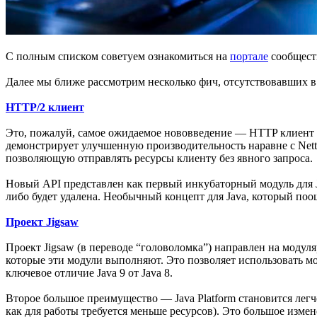
С полным списком советуем ознакомиться на
портале
сообществ
Далее мы ближе рассмотрим несколько фич, отсутствовавших в 
HTTP/2 клиент
Это, пожалуй, самое ожидаемое нововведение — HTTP клиент с
демонстрирует улучшенную производительность наравне с Netty
позволяющую отправлять ресурсы клиенту без явного запроса.
Новый API представлен как первый инкубаторный модуль для J
либо будет удалена. Необычный концепт для Java, который поо
Проект Jigsaw
Проект Jigsaw (в переводе “головоломка”) направлен на модуля
которые эти модули выполняют. Это позволяет использовать м
ключевое отличие Java 9 от Java 8.
Второе большое преимущество — Java Platform становится легч
как для работы требуется меньше ресурсов). Это большое измен