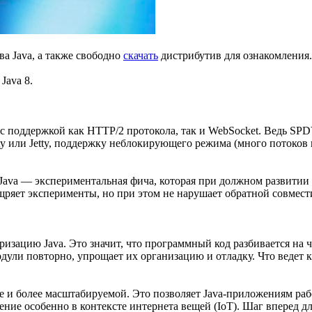
а Java, а также свободно
скачать
дистрибутив для ознакомления.
Java 8.
 поддержкой как HTTP/2 протокола, так и WebSocket. Ведь SPDY
 или Jetty, поддержку неблокирующего режима (много потоков на
ava — экспериментальная фича, которая при должном развитии о
щряет эксперименты, но при этом не нарушает обратной совмест
ризацию Java. Это значит, что программный код разбивается на ч
одули повторно, упрощает их организацию и отладку. Что ведет
е и более масштабируемой. Это позволяет Java-приложениям раб
ение особенно в контексте интернета вещей (IoT). Шаг вперед д