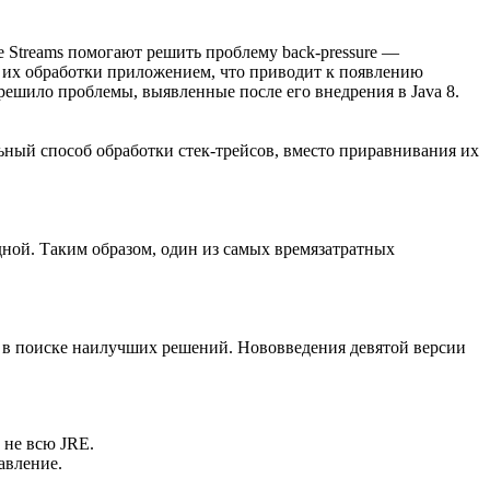
tive Streams помогают решить проблему back-pressure —
ь их обработки приложением, что приводит к появлению
 решило проблемы, выявленные после его внедрения в Java 8.
альный способ обработки стек-трейсов, вместо приравнивания их
одной. Таким образом, один из самых времязатратных
ося в поиске наилучших решений. Нововведения девятой версии
 не всю JRE.
авление.