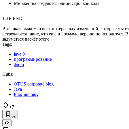
Множества создаются одной строчкой кода.
THE END
Вот такая выжимка всех интересных изменений, которые мы отм
встречаются такие, кто ещё и восьмую версию не использует. 
задуматься насчёт этого.
Tags:
java 9
программирование
фичи
Hubs:
OTUS corporate blog
Java
Programming
+7
82