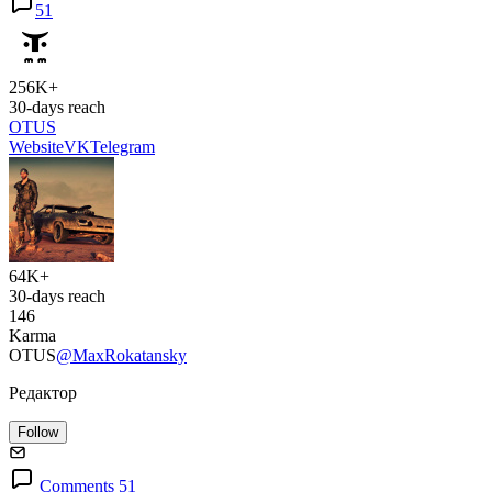
51
256K+
30-days reach
OTUS
Website
VK
Telegram
64K+
30-days reach
146
Karma
OTUS
@MaxRokatansky
Редактор
Follow
Comments 51