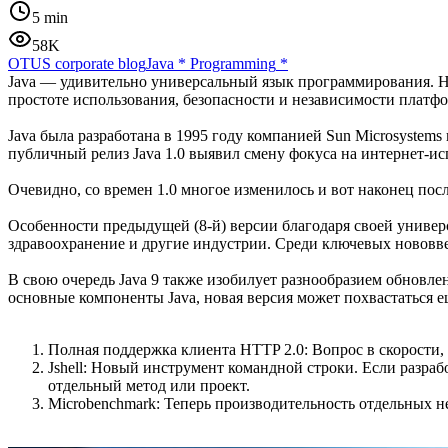
5 min
58K
OTUS corporate blog
Java
*
Programming
*
Java — удивительно универсальный язык программирования. На 
простоте использования, безопасности и независимости платфо
Java была разработана в 1995 году компанией Sun Microsystem
публичный релиз Java 1.0 выявил смену фокуса на интернет-и
Очевидно, со времен 1.0 многое изменилось и вот наконец после
Особенности предыдущей (8-й) версии благодаря своей универ
здравоохранение и другие индустрии. Среди ключевых нововве
В свою очередь Java 9 также изобилует разнообразием обновле
основные компоненты Java, новая версия может похвастаться 
Полная поддержка клиента HTTP 2.0: Вопрос в скорости, 
Jshell: Новый инструмент командной строки. Если разраб
отдельный метод или проект.
Microbenchmark: Теперь производительность отдельных н