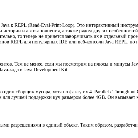
 Java к REPL (Read-Eval-Print-Loop). Это интерактивный инстру
 истории и автозаполнения, а также рядом других особенносте
ятельно, то теперь не придется заворачивать их в отдельный про
нов REPL для популярных IDE или веб-консоли Java REPL, но н
нтов. Тем не менее, если мы посмотрим на плюсы и минусы Jav
va-кода в Java Development Kit
о один сборщик мусора, хотя по факту их 4. Parallel / Throughpu
ан для лучшей поддержки куч размером более 4GB. Он вызывает м
зными разрешениями в единый объект. Таким образом, разработч