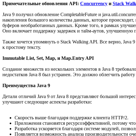
Примечательные обновления API:
Concurrency
и
Stack Walk
Java 9 получил обновление CompletableFuture и java.util.concur
накопления большого количества данных, которое происходит,
буферов необработанных данных. Кроме того, в рамках улучшен
Оно включает поддержку задержек и тайм-аутов, улучшенную п
Также хочется упомянуть о Stack Walking API. Все верно, Java
к простому тексту.
Immutable List, Set, Map, и Map.Entry API
Создание множеств из нескольких элементов в Java 8 требовал
недостатков Java 8 был устранен. Это должно облегчить работ
Преимущества Java 9
Детали отличий Java 9 от Java 8 представляют большой интере
улучшают следующие аспекты разработки:
Скорость выше благодаря поддержке клиента HTTP/2.
Приложения становятся ресурсоэффективней, потому что 
Разработка ускоряется благодаря системе модулей, позв
Появляется возможность анализа производительности оче