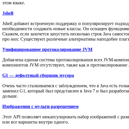
этом языке.
Jshell
Jshell добавит встроенную поддержку и популяризирует подход
необходимости создавать новые классы. Он оснащен функциями
Скажем, если захочется запустить несколько строк Java самосто
про них: Существуют различные альтернативы наподобие плаги
Унифицированное протоколирование JVM
Добавлена единая система протоколирования всех JVM-компоне
компонентов JVM отсутствуют, также как и протоколирование Ja
G1 — дефолтный сборщик мусора
Очень часто сталкиваемся с заблуждением, что в Java есть тольк
заменил G1, который был представлен в Java 7 и был разработ
дольше.
Изображения с мульти-разрешением
Этот API позволяет инкапсулировать набор изображений с ра
или все варианты внутри одного.