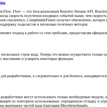
ing
rent.Flow. Flow — это Java-реализация Reactive Streams API. Reac
 когда скорость получения входящих событий выше, чем скорост
ия concurrency, CompletableFuture получил обновление, которое
оддержку подклассов и несколько полезных методов.
 9 меняет подход к работе со стек-трейсами, предоставляя офици
о нескольких строк кода. Теперь это можно осуществить только 
у с массивами и ускорить некоторые функции.
с для разработчиков, а следовательно и для бизнеса, находящег
разработчики могут использовать только необходимые модули, а
оляющей их повторное использование, упрощенную отладку и упр
нь маленьких частей кода благодаря Microbenchmarks.