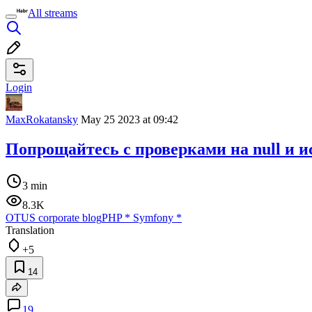
All streams
Login
MaxRokatansky
May 25 2023 at 09:42
Попрощайтесь с проверками на null и 
3 min
8.3K
OTUS corporate blog
PHP
*
Symfony
*
Translation
+5
14
19