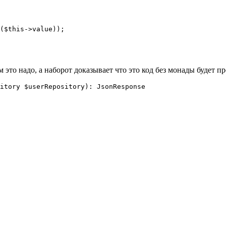
($this->value));

 это надо, а наборот доказывает что это код без монады будет п
itory $userRepository): JsonResponse
