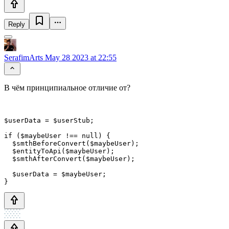
Reply
SerafimArts
May 28 2023 at 22:55
В чём принципиальное отличие от?
$userData = $userStub;

if ($maybeUser !== null) {

  $smthBeforeConvert($maybeUser);

  $entityToApi($maybeUser);

  $smthAfterConvert($maybeUser);

  $userData = $maybeUser;

}