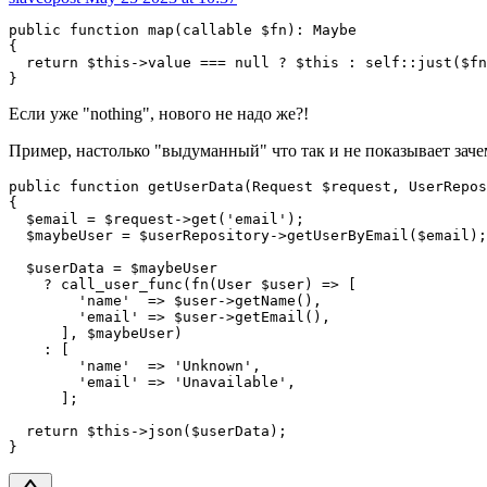
public function map(callable $fn): Maybe

{

  return $this->value === null ? $this : self::just($fn
}
Если уже "nothing", нового не надо же?!
Пример, настолько "выдуманный" что так и не показывает зачем
public function getUserData(Request $request, UserRepos
{

  $email = $request->get('email');

  $maybeUser = $userRepository->getUserByEmail($email);

  $userData = $maybeUser

    ? call_user_func(fn(User $user) => [

        'name'  => $user->getName(),

        'email' => $user->getEmail(),

      ], $maybeUser)

    : [

        'name'  => 'Unknown',

        'email' => 'Unavailable',

      ];

  return $this->json($userData);

}