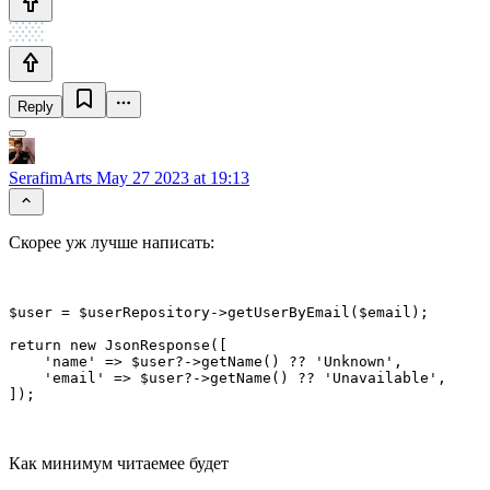
Reply
SerafimArts
May 27 2023 at 19:13
Скорее уж лучше написать:
$user = $userRepository->getUserByEmail($email);

return new JsonResponse([

    'name' => $user?->getName() ?? 'Unknown',

    'email' => $user?->getName() ?? 'Unavailable',

]);
Как минимум читаемее будет