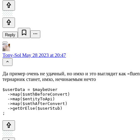
Reply
Tony-Sol
May 28 2023 at 20:47
Да пример очень не удачный, но имхо и это выглядит как «fluent
тернарник станет, имхо, нечинаемым нечто
$userData = $maybeUser

  ->map($smthBeforeConvert)

  ->map($entityToApi)

  ->map($smthAfterConvert)

  ->getOrElse($userStub)

;