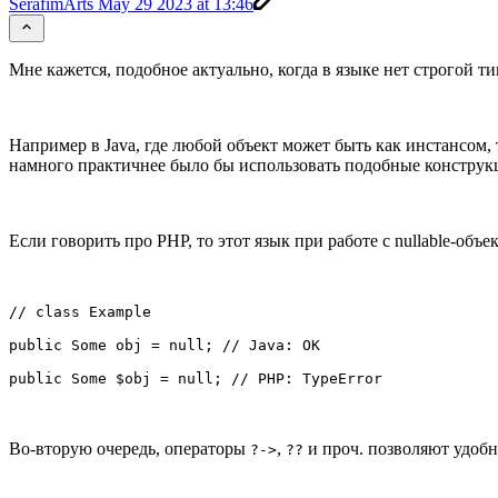
SerafimArts
May 29 2023 at 13:46
Мне кажется, подобное актуально, когда в языке нет строгой 
Например в Java, где любой объект может быть как инстансом, т
намного практичнее было бы использовать подобные конструкци
Если говорить про PHP, то этот язык при работе с nullable-объе
// class Example

public Some obj = null; // Java: OK

public Some $obj = null; // PHP: TypeError
Во-вторую очередь, операторы
,
и проч. позволяют удобн
?->
??