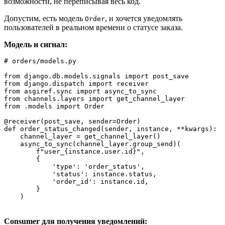
возможности, не переписывая весь код.
Допустим, есть модель
, и хочется уведомлять
Order
пользователей в реальном времени о статусе заказа.
Модель и сигнал:
# orders/models.py

from django.db.models.signals import post_save

from django.dispatch import receiver

from asgiref.sync import async_to_sync

from channels.layers import get_channel_layer

from .models import Order

@receiver(post_save, sender=Order)

def order_status_changed(sender, instance, **kwargs):

    channel_layer = get_channel_layer()

    async_to_sync(channel_layer.group_send)(

        f"user_{instance.user.id}",

        {

            'type': 'order_status',

            'status': instance.status,

            'order_id': instance.id,

        }

    )
Consumer для получения уведомлений: