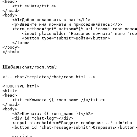
<head>

    <title>Чат</title>

</head>

<body>

    <h1>Добро пожаловать в чат!</h1>

    <p>Введите имя комнаты и присоединяйтесь:</p>

    <form method="get" action="{% url 'room' room_name=
        <input placeholder="Название комнаты" name="roo
        <button type="submit">Войти</button>

    </form>

</body>

</html>
Шаблон
:
chat/room.html
<!-- chat/templates/chat/room.html -->

<!DOCTYPE html>

<html>

<head>

    <title>Комната {{ room_name }}</title>

</head>

<body>

    <h2>Комната: {{ room_name }}</h2>

    <div id="chat-log"></div>

    <input placeholder="Введите сообщение..." id="chat-
    <button id="chat-message-submit">Отправить</button>

    <script>
