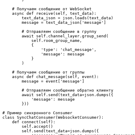
    # Получаем сообщение от WebSocket

    async def receive(self, text_data):

        text_data_json = json.loads(text_data)

        message = text_data_json['message']

        # Отправляем сообщение в группу

        await self.channel_layer.group_send(

            self.room_group_name,

            {

                'type': 'chat_message',

                'message': message

            }

        )

    # Получаем сообщение от группы

    async def chat_message(self, event):

        message = event['message']

        # Отправляем сообщение обратно клиенту

        await self.send(text_data=json.dumps({

            'message': message

        }))

# Пример синхронного Consumer

class SyncChatConsumer(WebsocketConsumer):

    def connect(self):

        self.accept()

        self.send(text_data=json.dumps({
