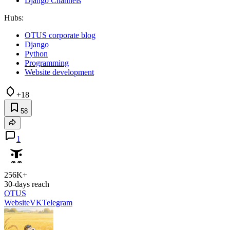
Django Channels
Hubs:
OTUS corporate blog
Django
Python
Programming
Website development
+18
58
1
256K+
30-days reach
OTUS
Website
VK
Telegram