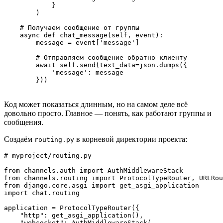
            }

        )

    # Получаем сообщение от группы

    async def chat_message(self, event):

        message = event['message']

        # Отправляем сообщение обратно клиенту

        await self.send(text_data=json.dumps({

            'message': message

        }))
Код может показаться длинным, но на самом деле всё
довольно просто. Главное — понять, как работают группы и
сообщения.
Создаём
в корневой директории проекта:
routing.py
# myproject/routing.py

from channels.auth import AuthMiddlewareStack

from channels.routing import ProtocolTypeRouter, URLRou
from django.core.asgi import get_asgi_application

import chat.routing

application = ProtocolTypeRouter({

    "http": get_asgi_application(),

    "websocket": AuthMiddlewareStack(
