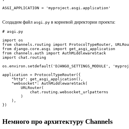
ASGI_APPLICATION = 'myproject.asgi.application'
Создадим файл
в корневой директории проекта:
asgi.py
# asgi.py

import os

from channels.routing import ProtocolTypeRouter, URLRou
from django.core.asgi import get_asgi_application

from channels.auth import AuthMiddlewareStack

import chat.routing

os.environ.setdefault('DJANGO_SETTINGS_MODULE', 'myproj
application = ProtocolTypeRouter({

    "http": get_asgi_application(),

    "websocket": AuthMiddlewareStack(

        URLRouter(

            chat.routing.websocket_urlpatterns

        )

    ),

})
Немного про архитектуру Channels