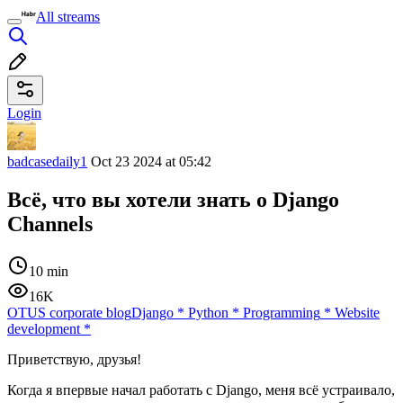
All streams
Login
badcasedaily1
Oct 23 2024 at 05:42
Всё, что вы хотели знать о Django
Channels
10 min
16K
OTUS corporate blog
Django
*
Python
*
Programming
*
Website
development
*
Приветствую, друзья!
Когда я впервые начал работать с Django, меня всё устраивало,