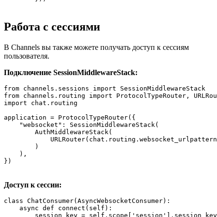
Работа с сессиями
В Channels вы также можете получать доступ к сессиям
пользователя.
Подключение SessionMiddlewareStack:
from channels.sessions import SessionMiddlewareStack

from channels.routing import ProtocolTypeRouter, URLRou
import chat.routing

application = ProtocolTypeRouter({

    "websocket": SessionMiddlewareStack(

        AuthMiddlewareStack(

            URLRouter(chat.routing.websocket_urlpattern
        )

    ),

})
Доступ к сессии:
class ChatConsumer(AsyncWebsocketConsumer):

    async def connect(self):

        session_key = self.scope['session'].session_key
