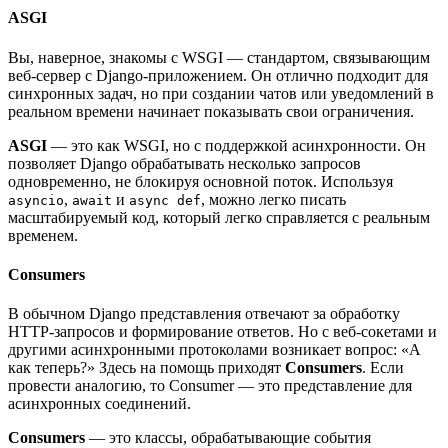
ASGI
Вы, наверное, знакомы с WSGI — стандартом, связывающим
веб-сервер с Django-приложением. Он отлично подходит для
синхронных задач, но при создании чатов или уведомлений в
реальном времени начинает показывать свои ограничения.
ASGI
— это как WSGI, но с поддержкой асинхронности. Он
позволяет Django обрабатывать несколько запросов
одновременно, не блокируя основной поток. Используя
,
и
, можно легко писать
asyncio
await
async def
масштабируемый код, который легко справляется с реальным
временем.
Consumers
В обычном Django представления отвечают за обработку
HTTP-запросов и формирование ответов. Но с веб-сокетами и
другими асинхронными протоколами возникает вопрос: «А
как теперь?» Здесь на помощь приходят
Consumers
. Если
провести аналогию, то Consumer — это представление для
асинхронных соединений.
Consumers
— это классы, обрабатывающие события