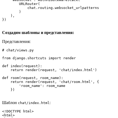
        URLRouter(

            chat.routing.websocket_urlpatterns

        )

    ),

})
Создадим шаблоны и представления:
Представления:
# chat/views.py

from django.shortcuts import render

def index(request):

    return render(request, 'chat/index.html')

def room(request, room_name):

    return render(request, 'chat/room.html', {

        'room_name': room_name

    })
Шаблон
:
chat/index.html
<!DOCTYPE html>

<html>
