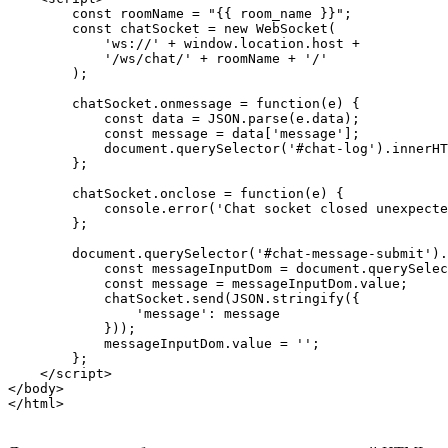
        const roomName = "{{ room_name }}";

        const chatSocket = new WebSocket(

            'ws://' + window.location.host +

            '/ws/chat/' + roomName + '/'

        );

        chatSocket.onmessage = function(e) {

            const data = JSON.parse(e.data);

            const message = data['message'];

            document.querySelector('#chat-log').innerHT
        };

        chatSocket.onclose = function(e) {

            console.error('Chat socket closed unexpecte
        };

        document.querySelector('#chat-message-submit').
            const messageInputDom = document.querySelec
            const message = messageInputDom.value;

            chatSocket.send(JSON.stringify({

                'message': message

            }));

            messageInputDom.value = '';

        };

    </script>

</body>

</html>