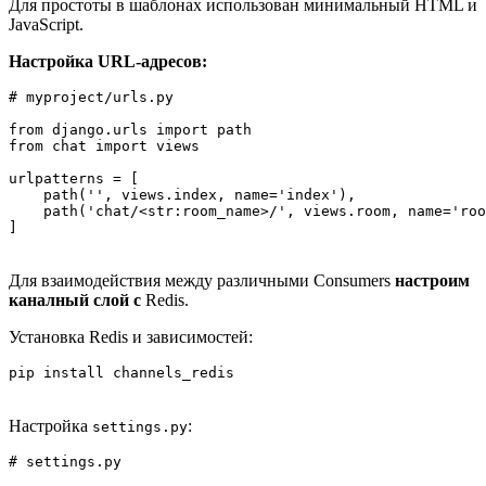
Для простоты в шаблонах использован минимальный HTML и
JavaScript.
Настройка URL-адресов:
# myproject/urls.py

from django.urls import path

from chat import views

urlpatterns = [

    path('', views.index, name='index'),

    path('chat/<str:room_name>/', views.room, name='roo
]
Для взаимодействия между различными Consumers
настроим
каналный слой с
Redis.
Установка Redis и зависимостей:
pip install channels_redis
Настройка
:
settings.py
# settings.py
