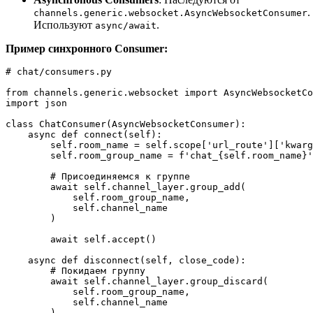
.
channels.generic.websocket.AsyncWebsocketConsumer
Используют
.
async/await
Пример синхронного Consumer:
# chat/consumers.py

from channels.generic.websocket import AsyncWebsocketCo
import json

class ChatConsumer(AsyncWebsocketConsumer):

    async def connect(self):

        self.room_name = self.scope['url_route']['kwarg
        self.room_group_name = f'chat_{self.room_name}'

        # Присоединяемся к группе

        await self.channel_layer.group_add(

            self.room_group_name,

            self.channel_name

        )

        await self.accept()

    async def disconnect(self, close_code):

        # Покидаем группу

        await self.channel_layer.group_discard(

            self.room_group_name,

            self.channel_name

        )
