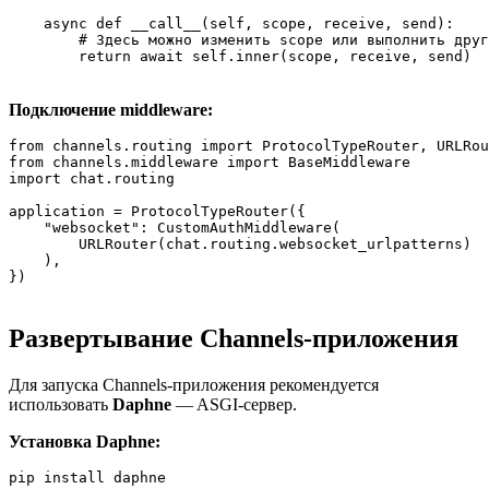
    async def __call__(self, scope, receive, send):

        # Здесь можно изменить scope или выполнить друг
        return await self.inner(scope, receive, send)
Подключение middleware:
from channels.routing import ProtocolTypeRouter, URLRou
from channels.middleware import BaseMiddleware

import chat.routing

application = ProtocolTypeRouter({

    "websocket": CustomAuthMiddleware(

        URLRouter(chat.routing.websocket_urlpatterns)

    ),

})
Развертывание Channels-приложения
Для запуска Channels-приложения рекомендуется
использовать
Daphne
— ASGI-сервер.
Установка Daphne:
pip install daphne