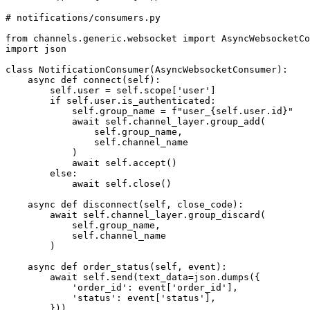
# notifications/consumers.py

from channels.generic.websocket import AsyncWebsocketCo
import json

class NotificationConsumer(AsyncWebsocketConsumer):

    async def connect(self):

        self.user = self.scope['user']

        if self.user.is_authenticated:

            self.group_name = f"user_{self.user.id}"

            await self.channel_layer.group_add(

                self.group_name,

                self.channel_name

            )

            await self.accept()

        else:

            await self.close()

    async def disconnect(self, close_code):

        await self.channel_layer.group_discard(

            self.group_name,

            self.channel_name

        )

    async def order_status(self, event):

        await self.send(text_data=json.dumps({

            'order_id': event['order_id'],

            'status': event['status'],

        }))