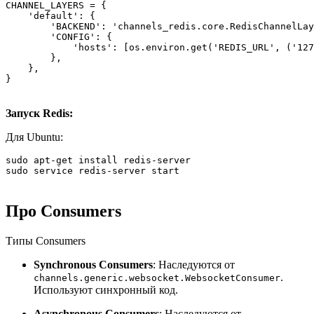
CHANNEL_LAYERS = {

    'default': {

        'BACKEND': 'channels_redis.core.RedisChannelLay
        'CONFIG': {

            'hosts': [os.environ.get('REDIS_URL', ('127
        },

    },

}
Запуск Redis:
Для Ubuntu:
sudo apt-get install redis-server

sudo service redis-server start
Про Consumers
Типы Consumers
Synchronous Consumers
: Наследуются от
.
channels.generic.websocket.WebsocketConsumer
Используют синхронный код.
Asynchronous Consumers
: Наследуются от