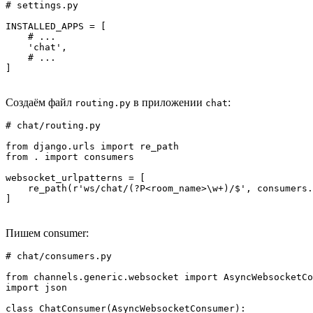
# settings.py

INSTALLED_APPS = [

    # ...

    'chat',

    # ...

]
Создаём файл
в приложении
:
routing.py
chat
# chat/routing.py

from django.urls import re_path

from . import consumers

websocket_urlpatterns = [

    re_path(r'ws/chat/(?P<room_name>\w+)/$', consumers.
]
Пишем consumer:
# chat/consumers.py

from channels.generic.websocket import AsyncWebsocketCo
import json

class ChatConsumer(AsyncWebsocketConsumer):
