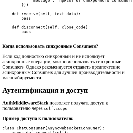
            'message': 'Привет от синхронного Consumer!
        }))

    def receive(self, text_data):

        pass

    def disconnect(self, close_code):

        pass
Когда использовать синхронные Consumers?
Если код полностью синхронный и не использует
асинхронные операции, можно использовать синхронные
Consumers. Однако рекомендуется отдавать предпочтение
асинхронным Consumers для лучшей производительности и
масштабируемости.
Аутентификация и доступ
AuthMiddlewareStack
позволяет получать доступ к
пользователю через
.
self.scope
Пример доступа к пользователю:
class ChatConsumer(AsyncWebsocketConsumer):

    async def connect(self):
