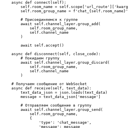
    async def connect(self):

        self.room_name = self.scope['url_route']['kwarg
        self.room_group_name = f'chat_{self.room_name}'

        # Присоединяемся к группе

        await self.channel_layer.group_add(

            self.room_group_name,

            self.channel_name

        )

        await self.accept()

    async def disconnect(self, close_code):

        # Покидаем группу

        await self.channel_layer.group_discard(

            self.room_group_name,

            self.channel_name

        )

    # Получаем сообщение от WebSocket

    async def receive(self, text_data):

        text_data_json = json.loads(text_data)

        message = text_data_json['message']

        # Отправляем сообщение в группу

        await self.channel_layer.group_send(

            self.room_group_name,

            {

                'type': 'chat_message',

                'message': message
