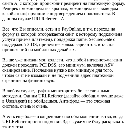
сайта A, с которой происходит редирект на платежную форму.
Редирект можно делать скрытым, можно делать с выводом
какой-то информации с подтверждением пользователя. В
данном случае URLReferrer = A
Все, что Вы описали, есть и в PayOnline, в т.ч. переход на
форму (в которой отображается сайт, к которому подключена
услуга приема платежей), поддержка frame, SecuredGate с
поддержкой 3-DS, причем несколько вариантов, в т.ч. для
приложений на мобильных девайсах.
Выше уже писали мои коллеги, что любой интернет-магазин
должен проходить PCI DSS, его минимум, включая ASV
сканирование. Последнее нужно как минимум для того,
чтобы сайт не взомали и не подменили адрес платежной
страницы на фишинговую.
В любом случае, трафик мониторится более сложными
методами. Одним URLReferrer (давайте обобщим лучше даже
в UserAgent) не обойдешься. Антифрод — это сложная
система, очень и очень.
А есть еще более изощренные способы мошенничества, когда
URLReferrer просто подменят. Здесь уже я не буду раскрывать
этот метод.