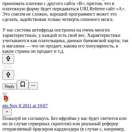
принимать платежи с другого сайта «B», притом, что в
платежную форму будет передаваться URLReferrer сайт «A».
Это совсем не сложно, хороший программист может это
сделать, задействовав только четверть спинного мозга.
У нас система антифрода построена на очень многих
характеристиках, у каждой есть свой вес. Характеристики
учитываются как плательщика, данных банковской карты, так
и магазина — что он продает, какова его популярность, в
какие страны он продает и т.д.
Reply
gto
Nov 8 2011 at 19:07
Пожалуй не соглашусь. Без ифрэйма у вас будет светится или
ип (в случае серверных скриптов) или реальный реферер
отправляемый браузером кардхолдера (в случае с, например,