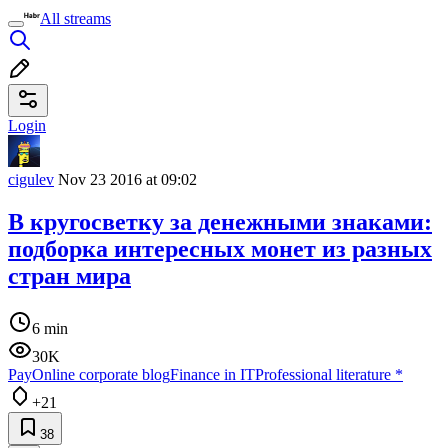
All streams
Login
cigulev
Nov 23 2016 at 09:02
В кругосветку за денежными знаками:
подборка интересных монет из разных
стран мира
6 min
30K
PayOnline corporate blog
Finance in IT
Professional literature
*
+21
38