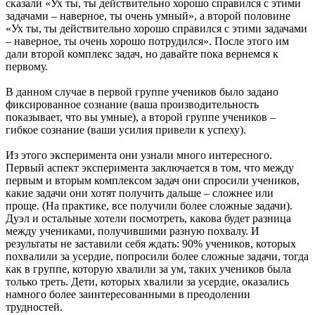
сказали «Ух ты, ты действительно хорошо справился с этими
задачами – наверное, ты очень умный», а второй половине
«Ух ты, ты действительно хорошо справился с этими задачами
– наверное, ты очень хорошо потрудился». После этого им
дали второй комплекс задач, но давайте пока вернемся к
первому.
В данном случае в первой группе учеников было задано
фиксированное сознание (ваша производительность
показывает, что вы умные), а второй группе учеников –
гибкое сознание (ваши усилия привели к успеху).
Из этого эксперимента они узнали много интересного.
Первый аспект эксперимента заключается в том, что между
первым и вторым комплексом задач они спросили учеников,
какие задачи они хотят получить дальше – сложнее или
проще. (На практике, все получили более сложные задачи).
Дуэл и остальные хотели посмотреть, какова будет разница
между учениками, получившими разную похвалу. И
результаты не заставили себя ждать: 90% учеников, которых
похвалили за усердие, попросили более сложные задачи, тогда
как в группе, которую хвалили за ум, таких учеников была
только треть. Дети, которых хвалили за усердие, оказались
намного более заинтересованными в преодолении
трудностей.