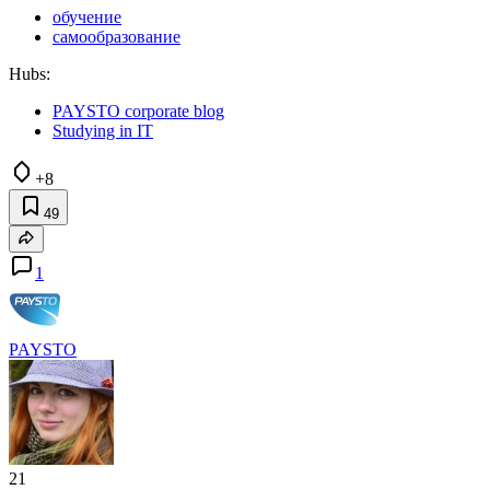
обучение
самообразование
Hubs:
PAYSTO corporate blog
Studying in IT
+8
49
1
PAYSTO
21