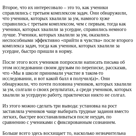
Второе, что их интересовало – это то, как ученики
справлялись с третьим комплексом задач. Они обнаружили,
что ученики, которых хвалили за ум, намного хуже
справились с третьим комплексом, чем с первым, тогда как
ученики, которых хвалили за усердие, справились немного
лучше. Ученики, которых хвалили за ум, оказались
неспособными эффективно «прийти в чувства» после второго
комплекса задач, тогда как ученики, которых хвалили за
усердие, быстро пришли в норму.
После этого всех учеников попросили написать письма об
этом исследовании своим друзьям по переписке, рассказав,
что «Мы в школе принимали участие в таком-то
исследовании, и вот какой балл я получил(а)». Они
обнаружили, что почти половина учеников, которых хвалили
за ум, солгали о своих результатах, а среди учеников, которых
хвалили за усердную работу, практически никто не солгал.
Из этого можно сделать три вывода: установка на рост
заставляла учеников чаще выбирать трудные задания вместо
легких, быстрее восстанавливаться после неудач, по
сравнению с учениками с фиксированным сознанием.
Больше всего здесь восхищает то, насколько незначительна