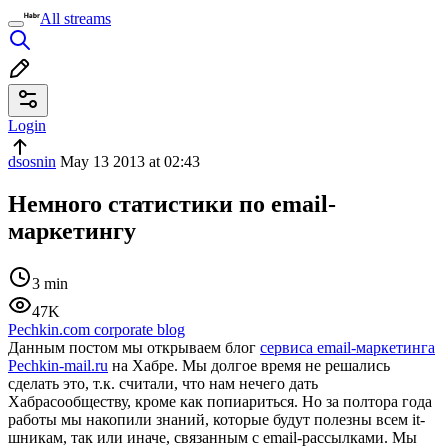
All streams
Login
dsosnin
May 13 2013 at 02:43
Немного статистики по email-
маркетингу
3 min
47K
Pechkin.com corporate blog
Данным постом мы открываем блог
сервиса email-маркетинга
Pechkin-mail.ru
на Хабре. Мы долгое время не решались
сделать это, т.к. считали, что нам нечего дать
Хабрасообществу, кроме как попиариться. Но за полтора года
работы мы накопили знаний, которые будут полезны всем it-
шникам, так или иначе, связанным с email-рассылками. Мы