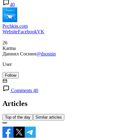
40
Pechkin.com
Website
Facebook
VK
26
Karma
Даниил Соснин
@dsosnin
User
Follow
Comments 40
Articles
Top of the day
Similar articles