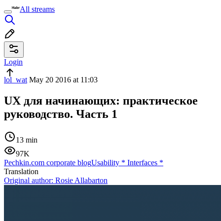
All streams
Login
lol_wat
May 20 2016 at 11:03
UX для начинающих: практическое
руководство. Часть 1
13 min
97K
Pechkin.com corporate blog
Usability
*
Interfaces
*
Translation
Original author:
Rosie Allabarton