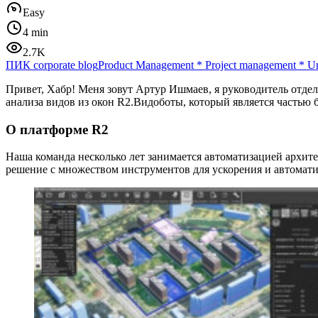
Easy
4 min
2.7K
ПИК corporate blog
Product Management
*
Project management
*
U
Привет, Хабр! Меня зовут Артур Ишмаев, я руководитель отдел
анализа видов из окон R2.Видоботы, который является частью
О платформе R2
Наша команда несколько лет занимается автоматизацией архит
решение с множеством инструментов для ускорения и автомати