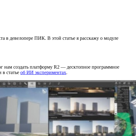
та в девелопере ПИК. В этой статье я расскажу о модуле
ог нам создать платформу R2 — десктопное программное
 в статье
об ИИ экспериментах
.