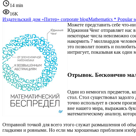
14 min
16K
Издательский дом «Питер» corporate blog
Mathematics
*
Popular s
Можете представить себе что-ни
Юджиния Ченг отправляет нас в
некоторые числа невозможно сос
накормить 7 миллиардов человек
это позволит понять и полюбить
интригует, показывая как один
Отрывок. Бесконечно ма
Один из немногих предметов, ко
стол. Стол существовал задолго
точно использует в своем произ
вне нашего мира, выражаясь бук
математическому анализу, котор
Отправной точкой для всего этого служат размышления об объе
гладкими и ровными. Но если мы хорошенько приблизим изобра