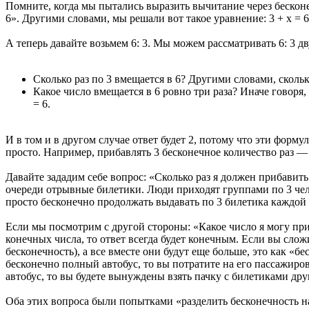
Помните, когда мы пытались выразить вычитание через бесконеч
6». Другими словами, мы решали вот такое уравнение: 3 + x = 6
А теперь давайте возьмем 6: 3. Мы можем рассматривать 6: 3 
Сколько раз по 3 вмещается в 6? Другими словами, сколько
Какое число вмещается в 6 ровно три раза? Иначе говоря, 
= 6.
И в том и в другом случае ответ будет 2, потому что эти форм
просто. Например, прибавлять 3 бесконечное количество раз — 
Давайте зададим себе вопрос: «Сколько раз я должен прибавить 
очереди отрывные билетики. Люди приходят группами по 3 чело
просто бесконечно продолжать выдавать по 3 билетика каждой 
Если мы посмотрим с другой стороны: «Какое число я могу приб
конечных числа, то ответ всегда будет конечным. Если вы слож
бесконечность), а все вместе они будут еще больше, это как 
бесконечно полный автобус, то вы потратите на его пассажир
автобус, то вы будете вынуждены взять пачку с билетиками дру
Оба этих вопроса были попытками «разделить бесконечность на 