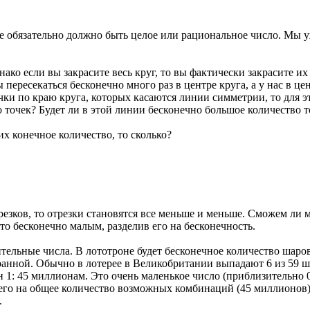
е обязательно должно быть целое или рациональное число. Мы уж
ако если вы закрасите весь круг, то вы фактически закрасите их
ересекаться бесконечно много раз в центре круга, а у нас в це
чки по краю круга, которых касаются линии симметрии, то для э
точек? Будет ли в этой линии бесконечно большое количество т
их конечное количество, то сколько?
резков, то отрезки становятся все меньше и меньше. Сможем ли
что бесконечно малым, разделив его на бесконечность.
ительные числа. В лототроне будет бесконечное количество шаро
транной. Обычно в лотерее в Великобритании выпадают 6 из 59 
: 45 миллионам. Это очень маленькое число (приблизительно 0,0
его на общее количество возможных комбинаций (45 миллионов), 
.