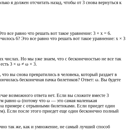
ько я должен отсчитать назад, чтобы от 3 снова вернуться к
о все равно что решать вот такое уравнение: 3 × x = 6.
чилось 6? Это все равно что решать вот такое уравнение: х × 3
х числах. Но мы уже знаем, что с бесконечностью не все так
 есть 3 × ω ≠ ω × 3.
, что вы снова превратились в человека, который раздает в
ончилась бесконечная пачка билетиков? Ответ: ω. Вы будете
учае возможного ответа нет. Если вы сложите вместе 3
ум равно ω (потому что ω — это самая маленькая
о на примере с отрывными билетиками. Если приедет один
м). Если после этого приедет еще один бесконечно полный
очно так же, как и умножение, не самый лучший способ