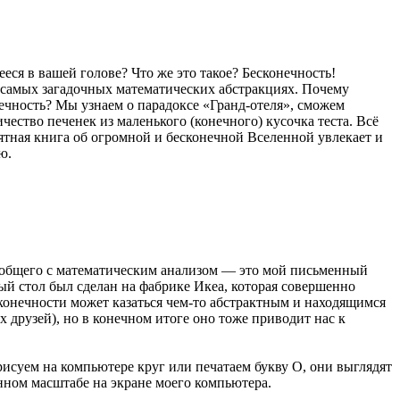
ся в вашей голове? Что же это такое? Бесконечность!
 самых загадочных математических абстракциях. Почему
нечность? Мы узнаем о парадоксе «Гранд-отеля», сможем
ество печенек из маленького (конечного) кусочка теста. Всё
ятная книга об огромной и бесконечной Вселенной увлекает и
ю.
о общего с математическим анализом — это мой письменный
ый стол был сделан на фабрике Икеа, которая совершенно
сконечности может казаться чем-то абстрактным и находящимся
 друзей), но в конечном итоге оно тоже приводит нас к
рисуем на компьютере круг или печатаем букву О, они выглядят
нном масштабе на экране моего компьютера.