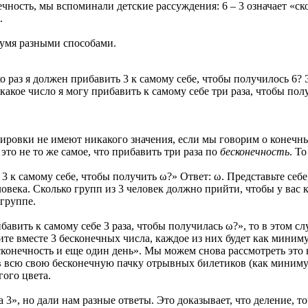
ность, мы вспоминали детские рассуждения: 6 – 3 означает «скол
.
двумя разными способами.
 раз я должен прибавить 3 к самому себе, чтобы получилось 6? Эт
какое число я могу прибавить к самому себе три раза, чтобы полу
улировки не имеют никакого значения, если мы говорим о конечны
это не то же самое, что прибавить три раза по
бесконечность
. То
3 к самому себе, чтобы получить ω?» Ответ: ω. Представьте себе
века. Сколько групп из 3 человек должно прийти, чтобы у вас к
группе.
авить к самому себе 3 раза, чтобы получилась ω?», то в этом сл
ите вместе 3 бесконечных числа, каждое из них будет как миним
«бесконечность и еще один день». Мы можем снова рассмотреть эт
ов всю свою бесконечную пачку отрывных билетиков (как миниму
гого цвета.
3», но дали нам разные ответы. Это доказывает, что деление, т