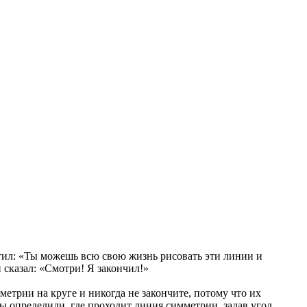
етил: «Ты можешь всю свою жизнь рисовать эти линии и
и сказал: «Смотри! Я закончил!»
етрии на круге и никогда не закончите, потому что их
ы определили, где проходит линия симметрии, задав угол,