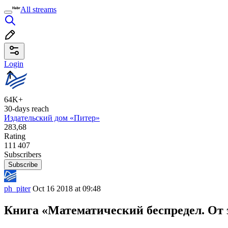
All streams
Login
64K+
30-days reach
Издательский дом «Питер»
283,68
Rating
111 407
Subscribers
Subscribe
ph_piter
Oct 16 2018 at 09:48
Книга «Математический беспредел. От