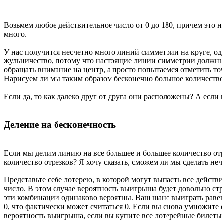
Возьмем любое действительное число от 0 до 180, причем это н
много.
У нас получится несчетно много линий симметрии на круге, одн
жульничество, потому что настоящие линии симметрии должны п
обращать внимание на центр, а просто попытаемся отметить то
Нарисуем ли мы таким образом бесконечно большое количество 
Если да, то как далеко друг от друга они расположены? А если 
Деление на бесконечность
Если мы делим линию на все большее и большее количество от
количество отрезков? Я хочу сказать, сможем ли мы сделать не
Представьте себе лотерею, в которой могут выпасть все действ
число. В этом случае вероятность выигрыша будет довольно с
эти комбинации одинаково вероятны. Ваш шанс выиграть равен 1
0, что фактически может считаться 0. Если вы снова умножите 
вероятность выигрыша, если вы купите все лотерейные билеты