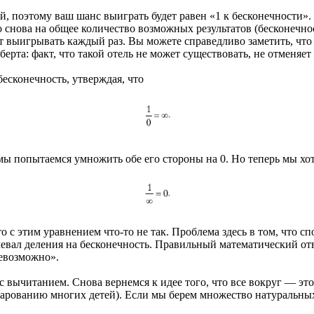
й, поэтому ваш шанс выиграть будет равен «1 к бесконечности»
о снова на общее количество возможных результатов (бесконечнос
 выигрывать каждый раз. Вы можете справедливо заметить, что н
ьберта: факт, что такой отель не может существовать, не отменяет
есконечность, утверждая, что
ы попытаемся умножить обе его стороны на 0. Но теперь мы хоти
о с этим уравнением что-то не так. Проблема здесь в том, что с
евал деления на бесконечность. Правильный математический отве
невозможно».
 вычитанием. Снова вернемся к идее того, что все вокруг — это
арованию многих детей). Если мы берем множество натуральных ч