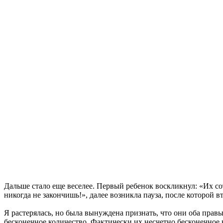
Дальше стало еще веселее. Первый ребенок воскликнул: «Их со
никогда не закончишь!», далее возникла пауза, после которой 
Я растерялась, но была вынуждена признать, что они оба прав
бесконечное количество. Фактически их несчетно бесконечное к