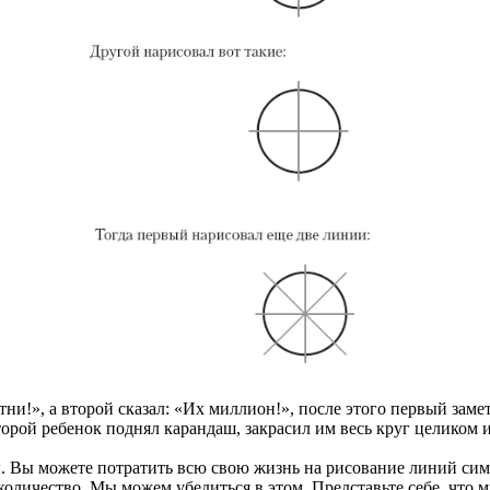
тни!», а второй сказал: «Их миллион!», после этого первый зам
второй ребенок поднял карандаш, закрасил им весь круг целиком 
ы. Вы можете потратить всю свою жизнь на рисование линий симм
оличество. Мы можем убедиться в этом. Представьте себе, что м