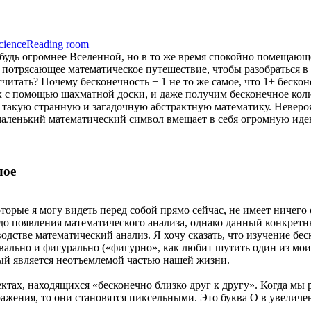
cience
Reading room
будь огромнее Вселенной, но в то же время спокойно помещающее
 потрясающее математическое путешествие, чтобы разобраться в
читать? Почему бесконечность + 1 не то же самое, что 1+ беско
 с помощью шахматной доски, и даже получим бесконечное колич
 такую странную и загадочную абстрактную математику. Неверо
 маленький математический символ вмещает в себя огромную иде
лое
торые я могу видеть перед собой прямо сейчас, не имеет ничег
 до появления математического анализа, однако данный конкретн
водстве математический анализ. Я хочу сказать, что изучение бе
вально и фигурально («фигурно», как любит шутить один из моих
ый является неотъемлемой частью нашей жизни.
ктах, находящихся «бесконечно близко друг к другу». Когда мы 
жения, то они становятся пиксельными. Это буква О в увеличе