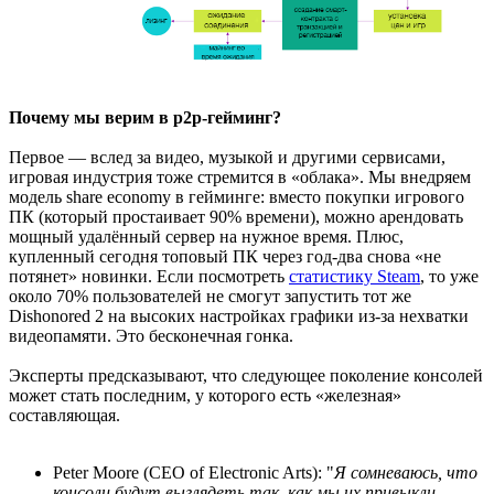
Почему мы верим в p2p-гейминг?
Первое — вслед за видео, музыкой и другими сервисами,
игровая индустрия тоже стремится в «облака». Мы внедряем
модель share economy в гейминге: вместо покупки игрового
ПК (который простаивает 90% времени), можно арендовать
мощный удалённый сервер на нужное время. Плюс,
купленный сегодня топовый ПК через год-два снова «не
потянет» новинки. Если посмотреть
статистику Steam
, то уже
около 70% пользователей не смогут запустить тот же
Dishonored 2 на высоких настройках графики из-за нехватки
видеопамяти. Это бесконечная гонка.
Эксперты предсказывают, что следующее поколение консолей
может стать последним, у которого есть «железная»
составляющая.
Peter Moore (CEO of Electronic Arts): "
Я сомневаюсь, что
консоли будут выглядеть так, как мы их привыкли