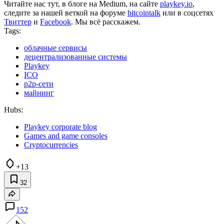
Читайте нас тут, в блоге на Medium, на сайте
playkey.io
,
следите за нашей веткой на форуме
bitcointalk
или в соцсетях
Твиттер
и
Facebook
. Мы всё расскажем.
Tags:
облачные сервисы
децентрализованные системы
Playkey
ICO
p2p-сети
майнинг
Hubs:
Playkey corporate blog
Games and game consoles
Cryptocurrencies
+13
32
152