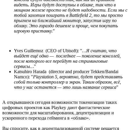
видеть. Игры будут доступны в облаке, так что в
мощном железе просто не будет надобности. Если мы с
тобой захотим поиграть в Battlefield 2, то мы просто
прыгнем на ближайший монитор, запустив игру по
облаку. Это гораздо дешевле и проще, чем покупать
игровую приставку.
"
Yves Guillemoz (CEO of Ubisoft): "
…Я считаю, что
выйдет ещё одно — последнее — поколение консолей,
после которого все перейдут на стриминговые
сервисы…
"
Katsuhiro Harada (director and producer Tekken/Bandai
Namco): "
Playstation 5, вероятно, будет представлять
собой только контроллер и экран. Таким образом, всё,
что у нас останется — это лишь название сервиса
"
А открывшиеся сегодня возможности токенизации таких
цифровых проектов как Playkey дают фантастические
возможности для масштабирования, децентрализации и
ускоренного перехода гейминга в «облако».
Вы спросите, как в децентрализованной системе решается