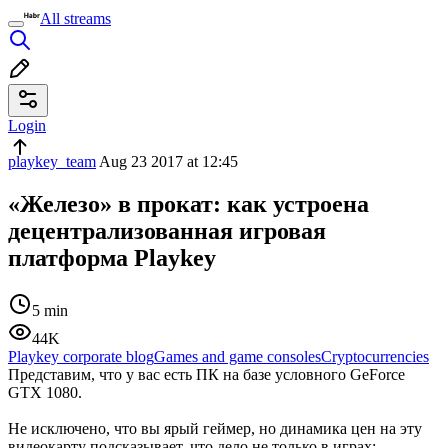
All streams
Login
playkey_team
Aug 23 2017 at 12:45
«Железо» в прокат: как устроена
децентрализованная игровая
платформа Playkey
5 min
44K
Playkey corporate blog
Games and game consoles
Cryptocurrencies
Представим, что у вас есть ПК на базе условного GeForce
GTX 1080.
Не исключено, что вы ярый геймер, но динамика цен на эту
видеокарту подсказывает, что дело не только в играх: