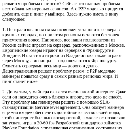
решается проблема с пингом? Сейчас это главная проблема
всех облачных игровых сервисов. А с P2P моделью придется
добавить еще и пинг у майнера. Здесь нужно иметь в виду
следующее:
1. Централизованная схема позволяет установить сервера в
крупных городах, но при этом регионы остаются без точек
присутствия вовсе. Например, все наши пользователи из
России сейчас играют на серверах, расположенных в Москве.
Европейские юзеры играют на серверах в Франкфурте и
Лондоне. Из-за этого игроки из Владивостока также играют
через Москву, а испанцы — подключаются к Франкфурту.
Охватить серверами весь мир — дорого и долго.
Децентрализация решает проблему разом: с P2P моделью
майнеры появятся сразу в самых разных регионах мира. И
пинг станет ниже.
2. Допустим, у майнера оказался очень плохой интернет. Даже
если он находится очень близко к игроку, это дело не спасёт.
Эту проблему мы планируем решить с помощью SLA-
стандартизации (service level agreement). Она обязует майнера
еще «на входе» обеспечить достойное качество своей ноды,
чтобы интернет был высокоскоростной, а «железо» позволяло
запускать игры в 30-60 fps Разработкой стандартов займется
Playkey Foundation, управляющая организация, состоящая из