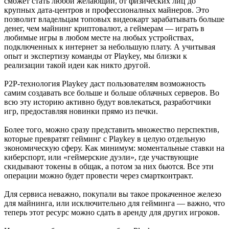
сможет стать любой желающий, от физических лиц до
крупных дата-центров и профессионалных майнеров. Это
позволит владельцам топовых видеокарт зарабатывать больше
денег, чем майнинг криптовалют, а геймерам — играть в
любимые игры в любом месте на любых устройствах,
подключенных к интернет за небольшую плату. А учитывая
опыт и экспертизу команды от Playkey, мы близки к
реализации такой идеи как никто другой.
P2P-технология Playkey даст пользователям возможность
самим создавать все больше и больше облачных серверов. Во
всю эту историю активно будут вовлекаться, разработчики
игр, предоставляя новинки прямо из печки.
Более того, можно сразу представить множество перспектив,
которые превратят гейминг с Playkey в целую отдельную
экономическую сферу. Как минимум: моментальные ставки на
киберспорт, или «геймерские дуэли», где участвующие
скидывают токены в общак, а потом за них бьются. Все эти
операции можно будет провести через смартконтракт.
Для сервиса неважно, покупали вы такое прокаченное железо
для майнинга, или исключительно для гейминга — важно, что
теперь этот ресурс можно сдать в аренду для других игроков.