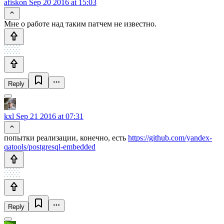
afiskon
Sep 20 2016 at 15:03
Мне о работе над таким патчем не известно.
Reply
kxl
Sep 21 2016 at 07:31
попытки реализации, конечно, есть
https://github.com/yandex-
qatools/postgresql-embedded
Reply