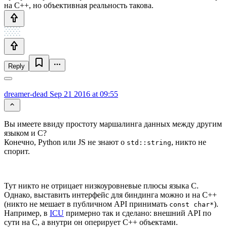
на C++, но объективная реальность такова.
Reply
dreamer-dead
Sep 21 2016 at 09:55
Вы имеете ввиду простоту маршалинга данных между другим
языком и С?
Конечно, Python или JS не знают о
, никто не
std::string
спорит.
Тут никто не отрицает низкоуровневые плюсы языка С.
Однако, выставить интерфейс для биндинга можно и на С++
(никто не мешает в публичном API принимать
).
const char*
Например, в
ICU
примерно так и сделано: внешний API по
сути на С, а внутри он оперирует С++ объектами.