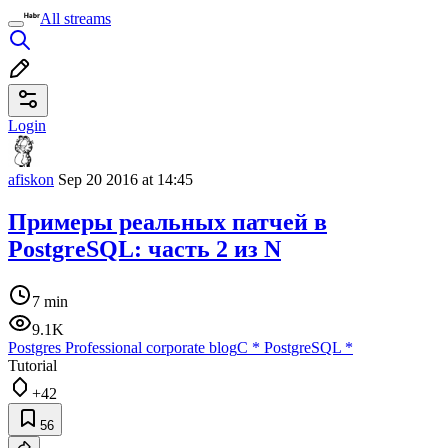
All streams
Login
afiskon
Sep 20 2016 at 14:45
Примеры реальных патчей в
PostgreSQL: часть 2 из N
7 min
9.1K
Postgres Professional corporate blog
C
*
PostgreSQL
*
Tutorial
+42
56