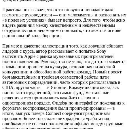
Практика показывает, что в эти ловушки попадают даже
грамотные руководители — они малозаметны и распознать их
«в полевых условиях» бывает непросто. Для того, чтобы ясно
видеть различия между качественным и некачественным
сотрудничеством необходимо понимать, что лежит в основе
рациональной коллаборации.
Пример: в качестве иллюстрации того, как ловушки сбивают
лидеров с курса, автор рассказывает о попытке Sony
вытеснить Apple с рынка музыкальных проигрывателей
нового поколения. Руководство не учло, что до этого момента
в компании процветала культура, основанная на жесткой
конкуренции и обособленной работе команд. Новый проект
был масштабным и требовал совместной работы пяти
автономных подразделений, часть которых располагалась в
США, другая часть — в Японии. Коммуникация оказалась
настолько затрудненной, что самые фундаментальные
решения часто принимались какой-то из групп в
одностороннем порядке. Фидбэк по интерфейсу, пожелания к
форматам воспроизведения были проигнорированы — в
итоге, выпуск плеера Connect обернулся грандиозным
провалом. Более того, даже лихорадочная «работа над
ошибками» не спасла положения: конфликт между группами
обострился и продуктивность стала еще ниже.