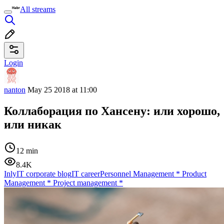
All streams
Login
nanton
May 25 2018 at 11:00
Коллаборация по Хансену: или хорошо,
или никак
12 min
8.4K
InlyIT corporate blog
IT career
Personnel Management
*
Product
Management
*
Project management
*