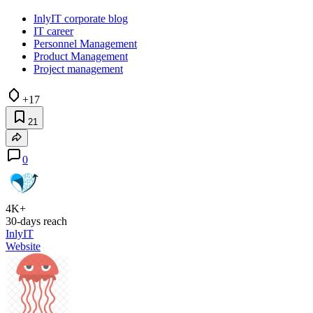
InlyIT corporate blog
IT career
Personnel Management
Product Management
Project management
+17
21
0
4K+
30-days reach
InlyIT
Website