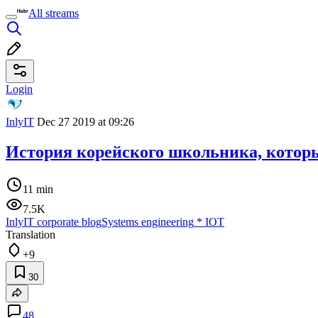
All streams
Login
InlyIT
Dec 27 2019 at 09:26
История корейского школьника, которы
11 min
7.5K
InlyIT corporate blog
Systems engineering
*
IOT
Translation
+9
30
48