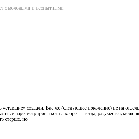
тет с молодыми и неопытными
то «старшие» создали. Вас же (следующее поколение) не на отдел
жить и зарегистрироваться на хабре — тогда, разумеется, можеш
ть старше, но