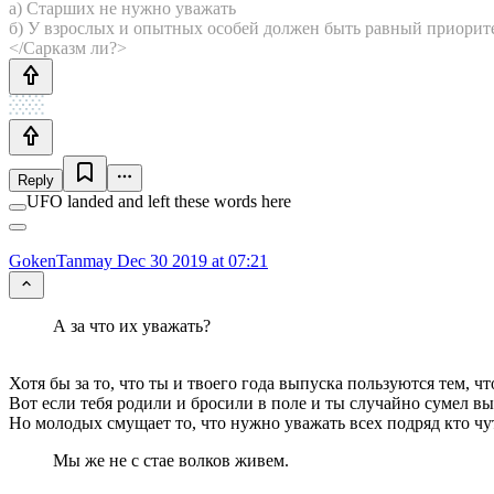
а) Старших не нужно уважать
б) У взрослых и опытных особей должен быть равный приори
</Сарказм ли?>
Reply
UFO landed and left these words here
GokenTanmay
Dec 30 2019 at 07:21
А за что их уважать?
Хотя бы за то, что ты и твоего года выпуска пользуются тем, ч
Вот если тебя родили и бросили в поле и ты случайно сумел вы
Но молодых смущает то, что нужно уважать всех подряд кто чу
Мы же не с стае волков живем.