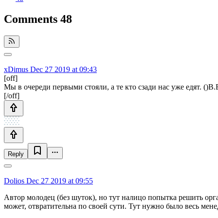
Comments
48
xDimus
Dec 27 2019 at 09:43
[off]
Мы в очереди первыми стояли, а те кто сзади нас уже едят. ()В
[/off]
Reply
Dolios
Dec 27 2019 at 09:55
Автор молодец (без шуток), но тут налицо попытка решить ор
может, отвратительна по своей сути. Тут нужно было весь мен