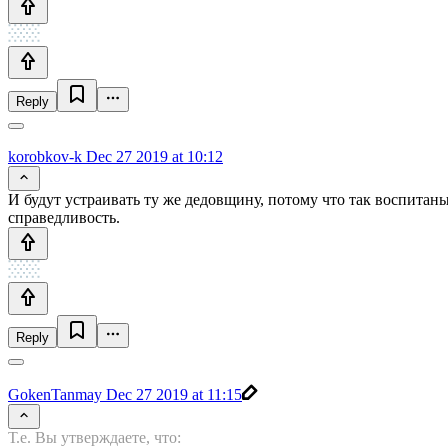
Reply
korobkov-k
Dec 27 2019 at 10:12
И будут устраивать ту же дедовщину, потому что так воспита
справедливость.
Reply
GokenTanmay
Dec 27 2019 at 11:15
Т.е. Вы утверждаете, что: