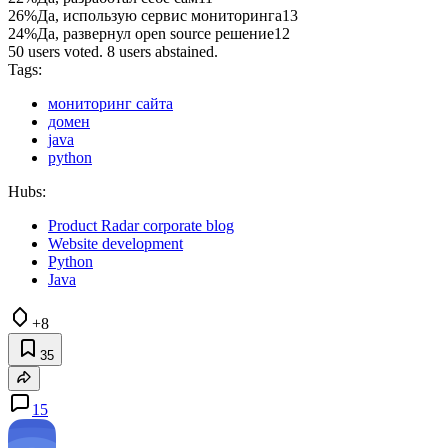
26%
Да, использую сервис мониторинга
13
24%
Да, развернул open source решение
12
50 users voted. 8 users abstained.
Tags:
мониторинг сайта
домен
java
python
Hubs:
Product Radar corporate blog
Website development
Python
Java
+8
35
15