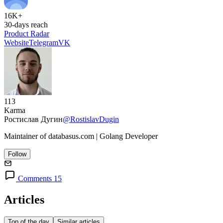
16K+
30-days reach
Product Radar
Website
Telegram
VK
113
Karma
Ростислав Дугин
@RostislavDugin
Maintainer of databasus.com | Golang Developer
Follow
Comments 15
Articles
Top of the day
Similar articles