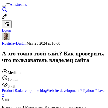
All streams
Login
RostislavDugin
May 25 2024 at 10:00
А это точно твой сайт? Как проверить,
что пользователь владелец сайта
Medium
10 min
8.7K
Product Radar corporate blog
Website development
*
Python
*
Java
*
Case
Всем привет! Меня зовут Ростислав и я занимаюсь