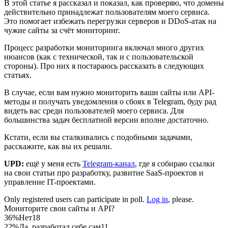
В этой статье я рассказал и показал, как проверяю, что домены
действительно принадлежат пользователям моего сервиса.
Это помогает избежать перегрузки серверов и DDoS-атак на
чужие сайты за счёт мониторинг.
Процесс разработки мониторинга включал много других
нюансов (как с технической, так и с пользовательской
стороны). Про них я постараюсь рассказать в следующих
статьях.
В случае, если вам нужно мониторить ваши сайты или API-
методы и получать уведомления о сбоях в Telegram, буду рад
видеть вас среди пользователей моего сервиса. Для
большинства задач бесплатной версии вполне достаточно.
Кстати, если вы сталкивались с подобными задачами,
расскажите, как вы их решали.
UPD:
ещё у меня есть
Telegram-канал
, где я собираю ссылки
на свои статьи про разработку, развитие SaaS-проектов и
управление IT-проектами.
Only registered users can participate in poll.
Log in
, please.
Мониторите свои сайты и API?
36%
Нет
18
22%
Да, разработал себе сам
11