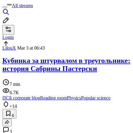
All streams
Login
LilouX
Mar 3 at 06:43
Кубинка за штурвалом в треугольнике:
история Сабрины Пастерски
7 min
6.7K
ПСБ corporate blog
Reading room
Physics
Popular science
+14
6
3