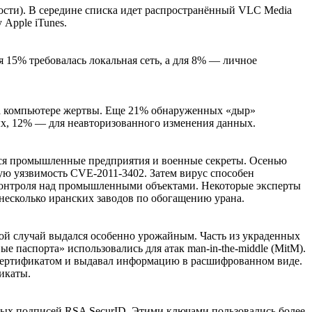
ости). В середине списка идет распространённый VLC Media
 Apple iTunes.
я 15% требовалась локальная сеть, а для 8% — личное
на компьютере жертвы. Еще 21% обнаруженных «дыр»
х, 12% — для неавторизованного изменения данных.
тся промышленные предприятия и военные секреты. Осенью
ую уязвимость CVE-2011-3402. Затем вирус способен
онтроля над промышленными объектами. Некоторые эксперты
 несколько иранских заводов по обогащению урана.
рой случай выдался особенно урожайным. Часть из украденных
паспорта» использовались для атак man-in-the-middle (MitM).
м сертификатом и выдавал информацию в расшифрованном виде.
икаты.
овых подписей RSA SecurID. Этими ключами пользовались более