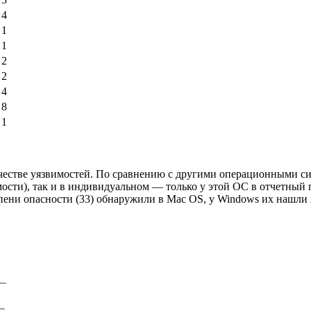
4
1
1
2
2
4
8
1
естве уязвимостей. По сравнению с другими операционными сис
имости), так и в индивидуальном — только у этой ОС в отчетный
ени опасности (33) обнаружили в Mac OS, у Windows их нашли 22