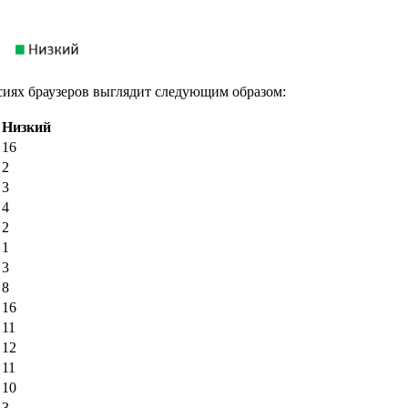
сиях браузеров выглядит следующим образом:
Низкий
16
2
3
4
2
1
3
8
16
11
12
11
10
3