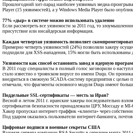
Прошлогодний хит-парад наиболее уязвимых медиа-проигрывате
Player (15 уязвимостей), а у Windows Media Player было опублик
77% «дыр» в системе можно использовать удаленно
Если рассмотреть все уязвимости за 2011 год, то злоумышленн
присутствие или инсайдерская информация.
Каждая четвертая уязвимость позволяет скомпрометироват
Примерно четверть уязвимостей (24%) позволяли хакеру осу
подходили для XSS-нападения, 15% могли быть использованы 
Уязвимости как способ остановить завод и ядерную програ
В 2011 году специалисты в полный голос заговорили о насту
стало известно о троянском вирусе по имени Duqu. Он проник
внедриться в смежную SCADA-систему предприятия с целью п
отмечали, что фрагменты основного модуля Duqu имеют большое 
Поддельные SSL-сертификаты — месть за Иран?
Весной и летом 2011 г. иранские хакеры последовательно взл
сертификатов безопасности принадлежали ЦРУ, Моссаду и MI-6
Хакер пропускал интернет-траффик «клиента» через собствен
Под ударом оказались пользователи интернет-банкинга, почто
Цифровые подписи и военные секреты США
Взломав сервера компании RSA Security в середине марта 2011