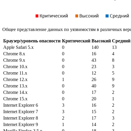
Общее представление данных по уязвимостям в различных вер
Браузер/уровень опасности
Критический
Высокий
Средний
Apple Safari 5.x
0
140
13
Chrome 8.x
0
16
4
Chrome 9.x
0
43
8
Chrome 10.x
0
23
3
Chrome 11.x
0
12
5
Chrome 12.x
1
26
9
Chrome 13.x
0
40
9
Chrome 14.x
0
17
2
Chrome 15.x
0
20
1
Internet Explorer 6
3
16
2
Internet Explorer 7
3
15
2
Internet Explorer 8
2
17
3
Internet Explorer 9
1
14
2
Mozilla Firefox 3.5.x
0
18
3