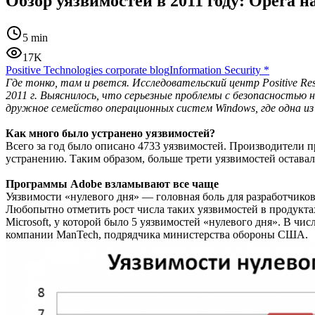
Обзор уязвимостей в 2011 году: Opera на
5 min
17K
Positive Technologies corporate blog
Information Security
*
Где тонко, там и рвется. Исследовательский центр Positive R
2011 г. Выяснилось, что серьезные проблемы с безопасностью
дружное семейство операционных систем Windows, где одна из
Как много было устранено уязвимостей?
Всего за год было описано 4733 уязвимостей. Производители 
устранению. Таким образом, больше трети уязвимостей остава
Программы Adobe взламывают все чаще
Уязвимости «нулевого дня» — головная боль для разработчико
Любопытно отметить рост числа таких уязвимостей в продукта
Microsoft, у которой было 5 уязвимостей «нулевого дня». В чи
компании ManTech, подрядчика министерства обороны США.