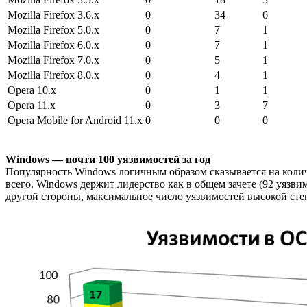
Mozilla Firefox 3.6.x
0
34
6
Mozilla Firefox 5.0.x
0
7
1
Mozilla Firefox 6.0.x
0
7
1
Mozilla Firefox 7.0.x
0
5
1
Mozilla Firefox 8.0.x
0
4
1
Opera 10.x
0
1
1
Opera 11.x
0
3
7
Opera Mobile for Android 11.x
0
0
0
Windows — почти 100 уязвимостей за год
Популярность Windows логичным образом сказывается на колич
всего. Windows держит лидерство как в общем зачете (92 уязв
другой стороны, максимальное число уязвимостей высокой степ