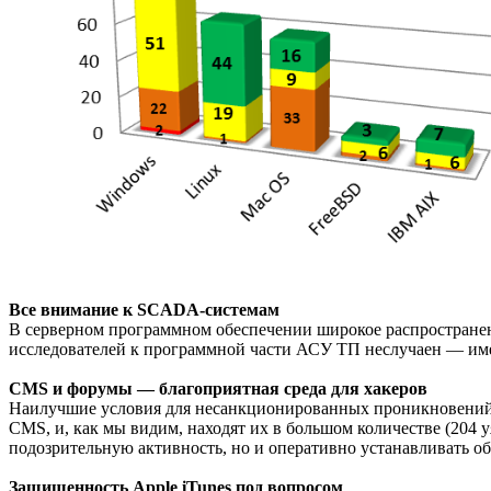
Все внимание к SCADA-системам
В серверном программном обеспечении широкое распространен
исследователей к программной части АСУ ТП неслучаен — име
CMS и форумы — благоприятная среда для хакеров
Наилучшие условия для несанкционированных проникновений 
CMS, и, как мы видим, находят их в большом количестве (204 
подозрительную активность, но и оперативно устанавливать об
Защищенность Apple iTunes под вопросом