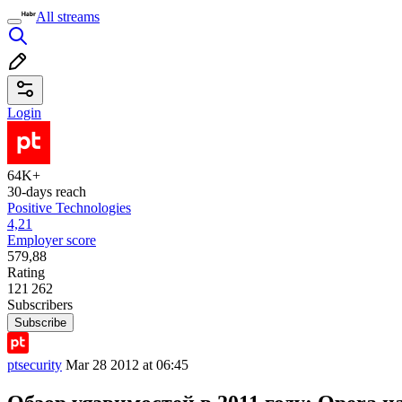
All streams
Login
64K+
30-days reach
Positive Technologies
4,21
Employer score
579,88
Rating
121 262
Subscribers
Subscribe
ptsecurity
Mar 28 2012 at 06:45