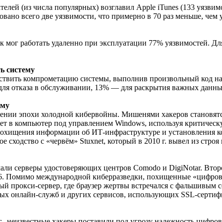
лей (из числа популярных) возглавил Apple iTunes (133 уязвим
овано всего две уязвимости, что примерно в 70 раз меньше, чем у
ик мог работать удаленно при эксплуатации 77% уязвимостей. Дл
ь систему
ществить компрометацию системы, выполнив произвольный код 
для отказа в обслуживании, 13% — для раскрытия важных данны
мму
плении эпохи холодной кибервойны. Мишенями хакеров становя
ает в компьютер под управлением Windows, используя критическ
охищения информации об ИТ-инфраструктуре и установления к
сходство с «червём» Stuxnet, который в 2010 г. вывел из строя
омали серверы удостоверяющих центров Comodo и DigiNotar. Вто
. Помимо международной киберразведки, похищенные «цифровые 
ный прокси-сервер, где браузер жертвы встречался с фальшивы
вых онлайн-служб и других сервисов, использующих SSL-сертиф
 г., неизвестные хакеры поставили под угрозу надежность цифр