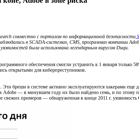
 коне, Adobe в зоне риска
esearch совместно с порталом по информационной безопасности
S
 наблюдались в SCADA-системах, CMS, программах компании Adobe
 уязвимостей была использована легендарным вирусом Duqu.
программного обеспечения смогли устранить к 1 января только 
лись открытыми для киберпреступников.
в. Эти бреши в системе активно эксплуатируются хакерами еще 
х Adobe — в минувшем году их было найдено семь, и по этому 
сле свежих примеров — обнаруженная в конце 2011 г. уязвимость