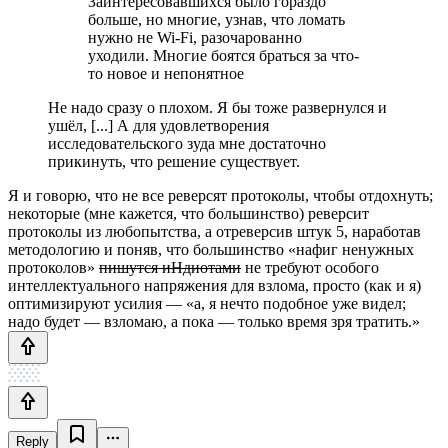
Заинтересовавшихся было гораздо
больше, но многие, узнав, что ломать
нужно не Wi-Fi, разочарованно
уходили. Многие боятся браться за что-
то новое и непонятное
Не надо сразу о плохом. Я бы тоже развернулся и
ушёл, [...] А для удовлетворения
исследовательского зуда мне достаточно
прикинуть, что решение существует.
Я и говорю, что не все реверсят протоколы, чтобы отдохнуть;
некоторые (мне кажется, что большинство) реверсит
протоколы из любопытства, а отреверсив штук 5, наработав
методологию и поняв, что большинство «нафиг ненужных
протоколов»
пишутся иНдиотами
не требуют особого
интеллектуального напряжения для взлома, просто (как и я)
оптимизируют усилия — «а, я нечто подобное уже видел;
надо будет — взломаю, а пока — только время зря тратить.»
Reply