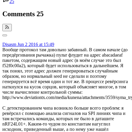
25
Comments
25
Disasm
Jun 2 2016 at 15:49
Вообще протокол там довольно забавный. В самом начале (до
передёргивания рычажка) пульт флудит на адрес abacadaeaf
пакетом, содержащим новый адрес (в моём случае это был
f52f0c00a2), который будет использоваться в дальнейшем. Я
так понял, этот адрес должен генерироваться случайным
образом, но нормальный seed не сделали и поэтому
генерируется всё время один и тот же. В процессе ревёрсинга
наткнулся на кусок сорцов, который объясняет многое, в том
числе вычисление контрольной суммы:
http://www.deviationtx.com/media/kunena/attachments/3559/syma_try
С детектированием чипа возникло больше всего проблем: я
ревёрсил с помощью анализа сигналов на SPI линиях чипа и
там встречались команды, которых не было в даташите
nRF24L01+. Каким-то чудом по константам нагуглил
исходник, приведенный выше, а по нему уже нашёл