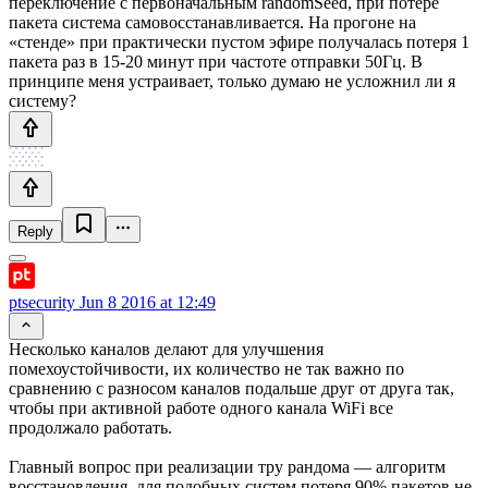
переключение с первоначальным randomSeed, при потере
пакета система самовосстанавливается. На прогоне на
«стенде» при практически пустом эфире получалась потеря 1
пакета раз в 15-20 минут при частоте отправки 50Гц. В
принципе меня устраивает, только думаю не усложнил ли я
систему?
Reply
ptsecurity
Jun 8 2016 at 12:49
Несколько каналов делают для улучшения
помехоустойчивости, их количество не так важно по
сравнению с разносом каналов подальше друг от друга так,
чтобы при активной работе одного канала WiFi все
продолжало работать.
Главный вопрос при реализации тру рандома — алгоритм
восстановления, для подобных систем потеря 90% пакетов не