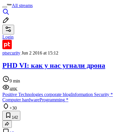
All streams
Login
ptsecurity
Jun 2 2016 at 15:12
PHD VI: как у нас угнали дрона
9 min
48K
Positive Technologies corporate blog
Information Security
*
Computer hardware
Programming
*
+30
142