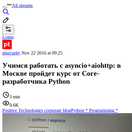
All streams
Login
ptsecurity
Nov 22 2016 at 09:25
Учимся работать с asyncio+aiohttp: в
Москве пройдет курс от Core-
разработчика Python
3 min
9.6K
Positive Technologies corporate blog
Python
*
Programming
*