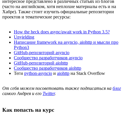
интересное представлено в различных статьях из блогов
(часто на английском, хотя неплохие материалы есть и на
Хабре). Также стоит изучить официальные репозитории
проектов и тематические ресурсы:
How the heck does async/await work in Python 3.5?
Unyielding
Написание framework на asyncio, aiohttp и мысли про
Python3
GitHub-репозиторий asyncio
Сообщество разработчиков asyncio
GitHub-репозиторий aiohttp
Сообщество разработчиков aiohttp
Теги
python-asyncio
и
aiohttp
на Stack Overflow
От себя можем посоветовать также подписаться на
блог
самого Андрея и его
Twitter
.
Как попасть на курс