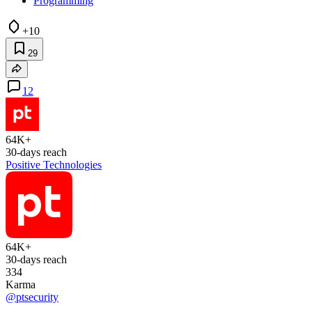
Programming
+10
29
12
64K+
30-days reach
Positive Technologies
64K+
30-days reach
334
Karma
@ptsecurity