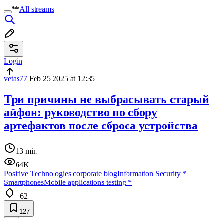
All streams
Login
vetas77
Feb 25 2025 at 12:35
Три причины не выбрасывать старый
айфон: руководство по сбору
артефактов после сброса устройства
13 min
64K
Positive Technologies corporate blog
Information Security
*
Smartphones
Mobile applications testing
*
+62
127