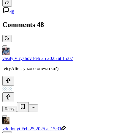
48
Comments
48
vasily-v-ryabov
Feb 25 2025 at 15:07
retryAfte - у кого опечатка?)
Reply
vdudouyt
Feb 25 2025 at 15:31