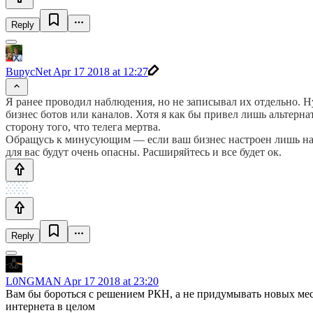
Reply
BupycNet
Apr 17 2018 at 12:27
Я ранее проводил наблюдения, но не записывал их отдельно. Н
бизнес ботов или каналов. Хотя я как бы привел лишь альтерн
сторону того, что телега мертва.
Обращусь к минусующим — если ваш бизнес настроен лишь на Р
для вас будут очень опасны. Расширяйтесь и все будет ок.
Reply
L0NGMAN
Apr 17 2018 at 23:20
Вам бы бороться с решением РКН, а не придумывать новых мес
интернета в целом