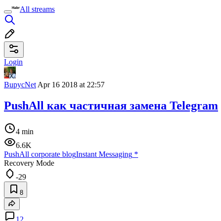
All streams
Login
BupycNet
Apr 16 2018 at 22:57
PushAll как частичная замена Telegram
4 min
6.6K
PushAll corporate blog
Instant Messaging
*
Recovery Mode
-29
8
12