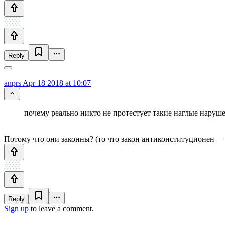
Reply
anprs
Apr 18 2018 at 10:07
почему реально никто не протестует такие наглые нару
Потому что они законны? (то что закон антиконституционен —
Reply
Sign up
to leave a comment.