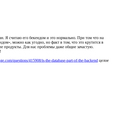
ан. Я считаю его бекендом и это нормально. При том что на
дом», можно как угодно, но факт в том, что это крутится в
ие продукты. Для нас проблемы даже общие зачастую.
!
ge.com/questions/415908/is-the-database-part-of-the-backend
целое