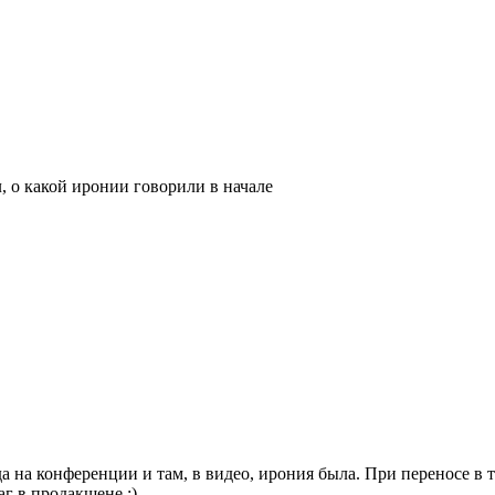
л, о какой иронии говорили в начале
 на конференции и там, в видео, ирония была. При переносе в тек
аг в продакшене :)