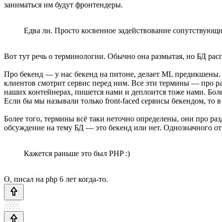
заниматься им будут фронтендеры.
Едва ли. Просто косвенное задействование сопутствующи
Вот тут речь о терминологии. Обычно она размытая, но БД расп
Про бекенд — у нас бекенд на питоне, делает ML предикшены. Ч
клиентов смотрит сервис перед ним. Все эти термины — про раз
наших контейнерах, пишется нами и деплоится тоже нами. Бол
Если бы мы называли только front-faced сервисы бекендом, то в
Более того, термины всё таки неточно определены, они про ра
обсуждение на тему БД — это бекенд или нет. Однозначного от
Кажется раньше это был PHP :)
О, писал на php 6 лет когда-то.