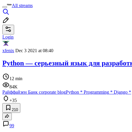
All streams
Login
xfenix
Dec 3 2021 at 08:40
Python — серьезный язык для разработ
12 min
84K
Райффайзен Банк corporate blog
Python
*
Programming
*
Django
*
+35
210
99