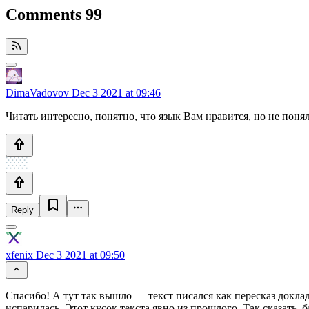
Comments
99
DimaVadovov
Dec 3 2021 at 09:46
Читать интересно, понятно, что язык Вам нравится, но не поня
Reply
xfenix
Dec 3 2021 at 09:50
Спасибо! А тут так вышло — текст писался как пересказ доклада
испарилась. Этот кусок текста явно из прошлого. Так сказать, б