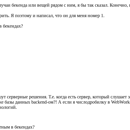
лучаи бекенда или вещей рядом с ним, я бы так сказал. Конечно, 
ть. Я поэтому и написал, что он для меня номер 1.
в бекендах?
т серверные решения. Т.е. когда есть сервер, который слушает з
 же базы данных backend-ом?! А если я числодробилку в WebWorke
нологий.
нтным в бекендах?