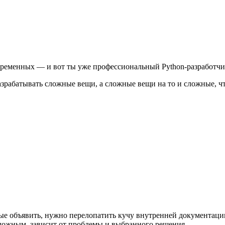
 переменных — и вот ты уже профессиональный Python-разработчи
разрабатывать сложные вещи, а сложные вещи на то и сложные, ч
ые объявить, нужно перелопатить кучу внутренней документации 
сложным, зависит от проблемы и выбранного решения.