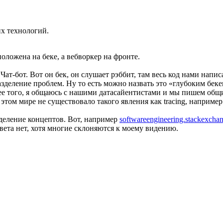
х технологий.
оложена на беке, а вебворкер на фронте.
ат-бот. Вот он бек, он слушает рэббит, там весь код нами напис
деление проблем. Ну то есть можно назвать это «глубоким бекен
ее того, я общаюсь с нашими датасайентистами и мы пишем общ
 этом мире не существовало такого явления как tracing, например
зделение концептов. Вот, например
softwareengineering.stackexchan
вета нет, хотя многие склоняются к моему видению.