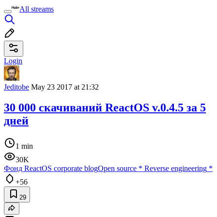
All streams
Login
Jeditobe
May 23 2017 at 21:32
30 000 скачиваний ReactOS v.0.4.5 за 5
дней
1 min
30K
Фонд ReactOS corporate blog
Open source
*
Reverse engineering
*
+56
29