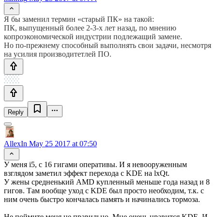
Я бы заменил термин «старый ПК» на такой:
ПК, выпущенный более 2-3-х лет назад, по мнению
копроэкономической индустрии подлежащий замене.
Но по-прежнему способный выполнять свои задачи, несмотря
на усилия производитетлей ПО.
Reply
AllexIn
May 25 2017 at 07:50
У меня i5, с 16 гигами оперативы. И я невооруженным
взглядом заметил эффект перехода с KDE на lxQt.
У жены средненький AMD купленный меньше года назад и 8
гигов. Там вообще уход с KDE был просто необходим, т.к. с
ним очень быстро кончалась память и начинались тормоза.
Не поймите меня не правильно. Мне очень нравится KDE. И