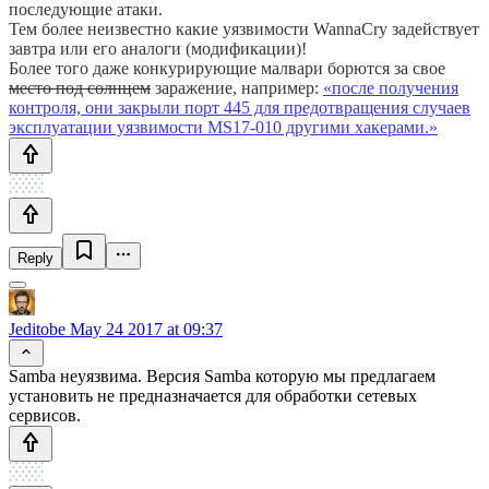
последующие атаки.
Тем более неизвестно какие уязвимости WannaCry задействует
завтра или его аналоги (модификации)!
Более того даже конкурирующие малвари борются за свое
место под солнцем
заражение, например:
«после получения
контроля, они закрыли порт 445 для предотвращения случаев
эксплуатации уязвимости MS17-010 другими хакерами.»
Reply
Jeditobe
May 24 2017 at 09:37
Samba неуязвима. Версия Samba которую мы предлагаем
установить не предназначается для обработки сетевых
сервисов.