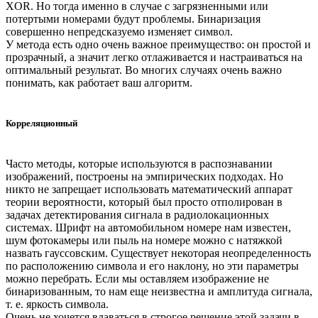
XOR. Но тогда именно в случае с загрязненными или
потертыми номерами будут проблемы. Бинаризация
совершенно непредсказуемо изменяет символ.
У метода есть одно очень важное преимущество: он простой и
прозрачный, а значит легко отлаживается и настраиваться на
оптимальный результат. Во многих случаях очень важно
понимать, как работает ваш алгоритм.
Корреляционный
Часто методы, которые используются в распознавании
изображений, построены на эмпирических подходах. Но
никто не запрещает использовать математический аппарат
теории вероятности, который был просто отполирован в
задачах детектирования сигнала в радиолокационных
системах. Шрифт на автомобильном номере нам известен,
шум фотокамеры или пыль на номере можно с натяжкой
назвать гауссовским. Существует некоторая неопределенность
по расположению символа и его наклону, но эти параметры
можно перебрать. Если мы оставляем изображение не
бинаризованным, то нам еще неизвестна и амплитуда сигнала,
т. е. яркость символа.
Очень не хочется вдаваться в строгое решение этой задачи в