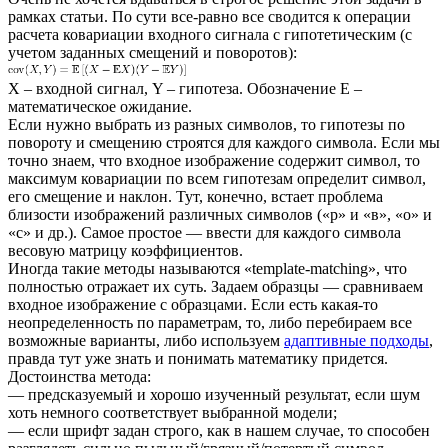
рамках статьи. По сути все-равно все сводится к операции
расчета ковариации входного сигнала с гипотетическим (с
учетом заданных смещений и поворотов):
X – входной сигнал, Y – гипотеза. Обозначение E –
математическое ожидание.
Если нужно выбрать из разных символов, то гипотезы по
повороту и смещению строятся для каждого символа. Если мы
точно знаем, что входное изображение содержит символ, то
максимум ковариации по всем гипотезам определит символ,
его смещение и наклон. Тут, конечно, встает проблема
близости изображений различных символов («р» и «в», «о» и
«с» и др.). Самое простое — ввести для каждого символа
весовую матрицу коэффициентов.
Иногда такие методы называются «template-matching», что
полностью отражает их суть. Задаем образцы — сравниваем
входное изображение с образцами. Если есть какая-то
неопределенность по параметрам, то, либо перебираем все
возможные варианты, либо используем
адаптивные подходы
,
правда тут уже знать и понимать математику придется.
Достоинства метода:
— предсказуемый и хорошо изученный результат, если шум
хоть немного соответствует выбранной модели;
— если шрифт задан строго, как в нашем случае, то способен