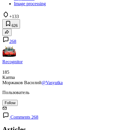
Image processing
+133
626
268
Recognitor
185
Karma
Моржаков Василий
@Vasyutka
Пользователь
Follow
Comments 268
Articles