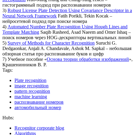
гистограммный подход при распознавании номеров
3)
Robust License Plate Detection Using Covariance Descriptor in a
Neural Network Framework
Fatih Porikli, Tekin Kocak –
нейросетевой подход при поиске номера
4)
Automated Number Plate Recognition Using Hough Lines and
Template Matching
Saqib Rasheed, Asad Naeem and Omer Ishaq –
поиск номеров через HOG-дескрипторы вертикальных линий
5)
Survey of Methods for Character Recognition
Suruchi G.
Dedgaonkar, Anjali A. Chandavale, Ashok M. Sapkal – небольшая
обзорная статья про распознавание буков и цифр
7) Учебное пособие «
Основа теории обработки изображений
»,
Крашенинников В. Р.
Tags:
Plate recognition
image recognition
pattern recognition
machine learning
распознавание номеров
автомобильный номер
Hubs:
Recognitor corporate blog
Algorithms