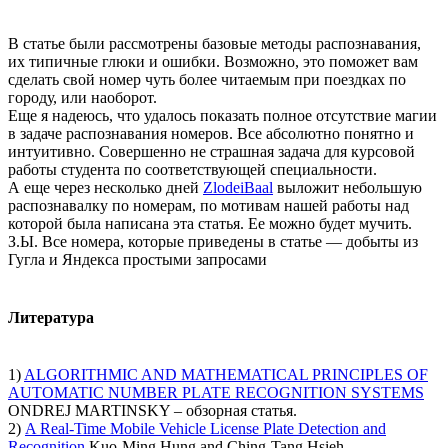
В статье были рассмотрены базовые методы распознавания,
их типичные глюки и ошибки. Возможно, это поможет вам
сделать свой номер чуть более читаемым при поездках по
городу, или наоборот.
Еще я надеюсь, что удалось показать полное отсутствие магии
в задаче распознавания номеров. Все абсолютно понятно и
интуитивно. Совершенно не страшная задача для курсовой
работы студента по соответствующей специальности.
А еще через несколько дней
ZlodeiBaal
выложит небольшую
распознавалку по номерам, по мотивам нашей работы над
которой была написана эта статья. Ее можно будет мучить.
З.Ы. Все номера, которые приведены в статье — добыты из
Гугла и Яндекса простыми запросами
Литература
1)
ALGORITHMIC AND MATHEMATICAL PRINCIPLES OF
AUTOMATIC NUMBER PLATE RECOGNITION SYSTEMS
ONDREJ MARTINSKY – обзорная статья.
2)
A Real-Time Mobile Vehicle License Plate Detection and
Recognition
Kuo-Ming Hung and Ching-Tang Hsieh –