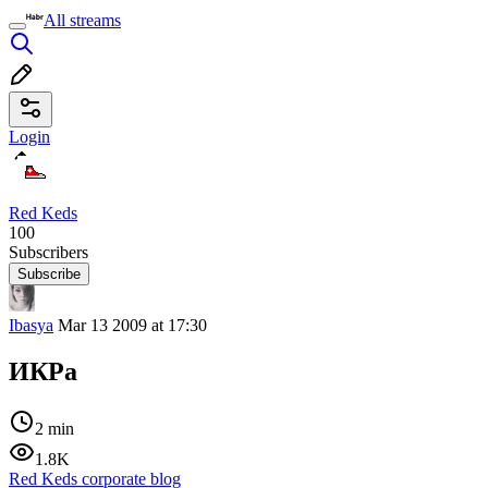
All streams
Login
Red Keds
100
Subscribers
Subscribe
Ibasya
Mar 13 2009 at 17:30
ИКРа
2 min
1.8K
Red Keds corporate blog