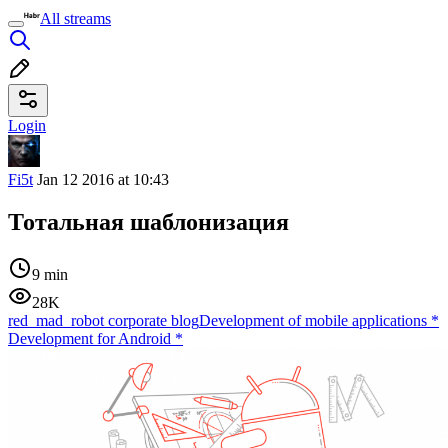
All streams
Login
Fi5t
Jan 12 2016 at 10:43
Тотальная шаблонизация
9 min
28K
red_mad_robot corporate blog
Development of mobile applications
*
Development for Android
*