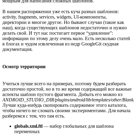
мощным для написания сложных шаблонов.
В нашем распоряжении уже есть куча разных шаблонов:
activity, fragments, services, widgets, UI-компоненты,
директории и многое другое. Но бывают случаи (такие как
наш), когда существующих шаблонов недостаточно и нужно
делать свой. И тут нас постигает первое “удивление”:
информации по этому делу очень мало. Есть несколько статей
в блогах и чудом извлеченная из недр GoogleGit скудная
документация.
Осмотр территории
Учиться лучше всего на примерах, поэтому будем разбирать
достаточно простой, но в то же время содержащий все важные
аспекты шаблон пустого фрагмента. Добыть его можно из
ANDROID_STUDIO_DIR/plugins/android/lib/templates/other/Blan
Лучше куда-нибудь скопировать содержимое этого каталога,
чтобы ничего не сломать своими экспериментами. Для начала
разберемся с тем, что там есть.
globals.xml.ftl
— набор глобальных для шаблона
переменных