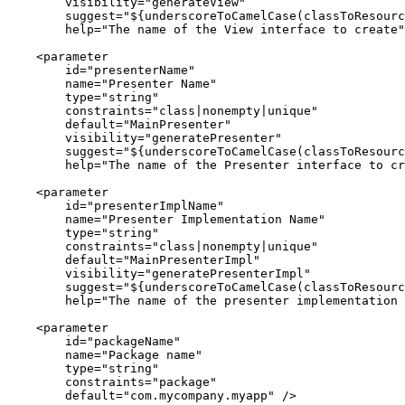
        visibility="generateView"

        suggest="${underscoreToCamelCase(classToResourc
        help="The name of the View interface to create"
    <parameter

        id="presenterName"

        name="Presenter Name"

        type="string"

        constraints="class|nonempty|unique"

        default="MainPresenter"

        visibility="generatePresenter"

        suggest="${underscoreToCamelCase(classToResourc
        help="The name of the Presenter interface to cr
    <parameter

        id="presenterImplName"

        name="Presenter Implementation Name"

        type="string"

        constraints="class|nonempty|unique"

        default="MainPresenterImpl"

        visibility="generatePresenterImpl"

        suggest="${underscoreToCamelCase(classToResourc
        help="The name of the presenter implementation 
    <parameter

        id="packageName"

        name="Package name"

        type="string"

        constraints="package"

        default="com.mycompany.myapp" />
