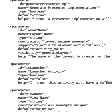
    <parameter

        id="generatePresenterImpl"

        name="Generate Presenter implementation?"

        type="boolean"

        default="true"

        help="If true, a Presenter implementation will 
    <parameter

        id="layoutName"

        name="Layout Name"

        type="string"

        constraints="layout|unique|nonempty"

        suggest="${activityToLayout(activityClass)}"

        default="activity_main"

        visibility="generateLayout"

        help="The name of the layout to create for the 
    <parameter

        id="isLauncher"

        name="Launcher Activity"

        type="boolean"

        default="false"

        help="If true, this activity will have a CATEGO
    <parameter

        id="viewName"

        name="View Name"

        type="string"

        constraints="class|nonempty|unique"

        default="MainView"
