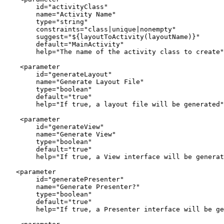
        id="activityClass"

        name="Activity Name"

        type="string"

        constraints="class|unique|nonempty"

        suggest="${layoutToActivity(layoutName)}"

        default="MainActivity"

        help="The name of the activity class to create"
    <parameter

        id="generateLayout"

        name="Generate Layout File"

        type="boolean"

        default="true"

        help="If true, a layout file will be generated"
    <parameter

        id="generateView"

        name="Generate View"

        type="boolean"

        default="true"

        help="If true, a View interface will be generat
   <parameter

        id="generatePresenter"

        name="Generate Presenter?"

        type="boolean"

        default="true"

        help="If true, a Presenter interface will be ge