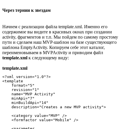
Через тернии к звездам
Начнем с реализации файла template.xml. Именно его
содержимое вы видите в красивых окнах при создании
activity, фрагментов и т.п. Мы пойдем по самому простому
пути и сделаем наш MVP-шаблон на базе существующего
шаблона EmptyActivity. Копируем себе этот каталог,
переименовываем в MVPActivity и приводим файл
template.xml
к следующему виду:
template.xml
<?xml version="1.0"?>

<template

    format="5"

    revision="1"

    name="MVP Activity"

    minApi="7"

    minBuildApi="14"

    description="Creates a new MVP activity">

    <category value="MVP" />

    <formfactor value="Mobile" />

    <parameter
