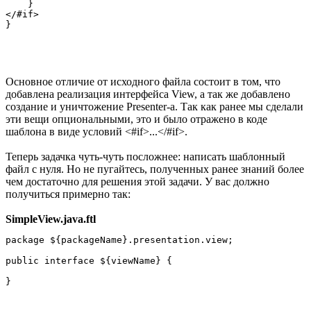
    }

</#if>

Основное отличие от исходного файла состоит в том, что
добавлена реализация интерфейса View, а так же добавлено
создание и уничтожение Presenter-а. Так как ранее мы сделали
эти вещи опциональными, это и было отражено в коде
шаблона в виде условий <#if>...</#if>.
Теперь задачка чуть-чуть посложнее: написать шаблонный
файл с нуля. Но не пугайтесь, полученных ранее знаний более
чем достаточно для решения этой задачи. У вас должно
получиться примерно так:
SimpleView.java.ftl
package ${packageName}.presentation.view;

public interface ${viewName} {
