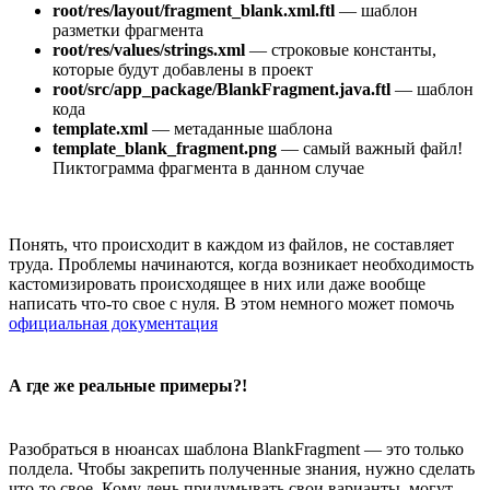
root/res/layout/fragment_blank.xml.ftl
— шаблон
разметки фрагмента
root/res/values/strings.xml
— строковые константы,
которые будут добавлены в проект
root/src/app_package/BlankFragment.java.ftl
— шаблон
кода
template.xml
— метаданные шаблона
template_blank_fragment.png
— самый важный файл!
Пиктограмма фрагмента в данном случае
Понять, что происходит в каждом из файлов, не составляет
труда. Проблемы начинаются, когда возникает необходимость
кастомизировать происходящее в них или даже вообще
написать что-то свое с нуля. В этом немного может помочь
официальная документация
А где же реальные примеры?!
Разобраться в нюансах шаблона BlankFragment — это только
полдела. Чтобы закрепить полученные знания, нужно сделать
что-то свое. Кому лень придумывать свои варианты, могут