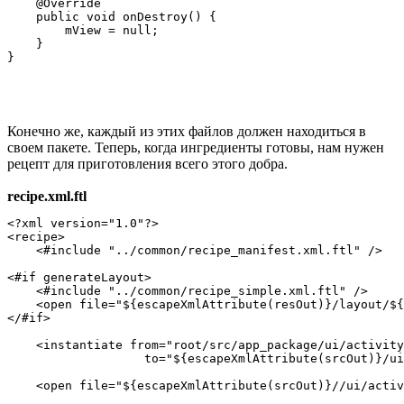
    @Override

    public void onDestroy() {

        mView = null;

    }

Конечно же, каждый из этих файлов должен находиться в
своем пакете. Теперь, когда ингредиенты готовы, нам нужен
рецепт для приготовления всего этого добра.
recipe.xml.ftl
<?xml version="1.0"?>

<recipe>

    <#include "../common/recipe_manifest.xml.ftl" />

<#if generateLayout>

    <#include "../common/recipe_simple.xml.ftl" />

    <open file="${escapeXmlAttribute(resOut)}/layout/${
</#if>

    <instantiate from="root/src/app_package/ui/activity
                   to="${escapeXmlAttribute(srcOut)}/ui
    <open file="${escapeXmlAttribute(srcOut)}//ui/activ