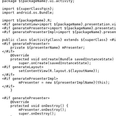
package ${packageName}.ui.activity;

import ${superClassFqcn};

import android.os.Bundle;

import ${packageName}.R;

<#if generateView>import ${packageName}.presentation.vi
<#if generatePresenter>import ${packageName}.presentati
<#if generatePresenterImpl>import ${packageName}.presen
public class ${activityClass} extends ${superClass} <#i
<#if generatePresenter>

    private ${presenterName} mPresenter;

</#if>

    @Override

    protected void onCreate(Bundle savedInstanceState) 
        super.onCreate(savedInstanceState);

<#if generateLayout>

        setContentView(R.layout.${layoutName});

</#if>

<#if generatePresenterImpl>

	mPresenter = new ${presenterImplName}(this);

</#if>

    }

<#if generatePresenter>

    @Override

    protected void onDestroy() {

        mPresenter.onDestroy();

        super.onDestroy();
