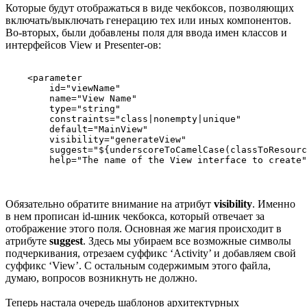
Которые будут отображаться в виде чекбоксов, позволяющих
включать/выключать генерацию тех или иных компонентов.
Во-вторых, были добавлены поля для ввода имен классов и
интерфейсов View и Presenter-ов:
    <parameter

        id="viewName"

        name="View Name"

        type="string"

        constraints="class|nonempty|unique"

        default="MainView"

        visibility="generateView"

        suggest="${underscoreToCamelCase(classToResourc
Обязательно обратите внимание на атрибут
visibility
. Именно
в нем прописан id-шник чекбокса, который отвечает за
отображение этого поля. Основная же магия происходит в
атрибуте
suggest
. Здесь мы убираем все возможные символы
подчеркивания, отрезаем суффикс ‘Activity’ и добавляем свой
суффикс ‘View’. С остальным содержимым этого файла,
думаю, вопросов возникнуть не должно.
Теперь настала очередь шаблонов архитектурных