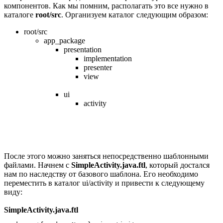
компонентов. Как мы помним, располагать это все нужно в
каталоге
root/src
. Организуем каталог следующим образом:
root/src
app_package
presentation
implementation
presenter
view
ui
activity
После этого можно заняться непосредственно шаблонными
файлами. Начнем с
SimpleActivity.java.ftl
, который достался
нам по наследству от базового шаблона. Его необходимо
переместить в каталог ui/activity и привести к следующему
виду:
SimpleActivity.java.ftl