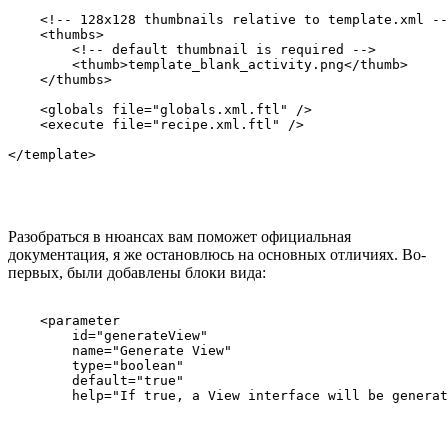
    <!-- 128x128 thumbnails relative to template.xml --
    <thumbs>

        <!-- default thumbnail is required -->

        <thumb>template_blank_activity.png</thumb>

    </thumbs>

    <globals file="globals.xml.ftl" />

    <execute file="recipe.xml.ftl" />

Разобраться в нюансах вам поможет официальная
документация, я же остановлюсь на основных отличиях. Во-
первых, были добавлены блоки вида:
    <parameter

        id="generateView"

        name="Generate View"

        type="boolean"

        default="true"
