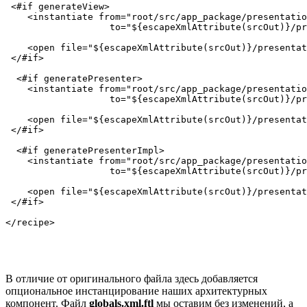
 <#if generateView>

    <instantiate from="root/src/app_package/presentatio
                   to="${escapeXmlAttribute(srcOut)}/pr
    <open file="${escapeXmlAttribute(srcOut)}/presentat
 </#if>

  <#if generatePresenter>

    <instantiate from="root/src/app_package/presentatio
                   to="${escapeXmlAttribute(srcOut)}/pr
    <open file="${escapeXmlAttribute(srcOut)}/presentat
 </#if>

  <#if generatePresenterImpl>

    <instantiate from="root/src/app_package/presentatio
                   to="${escapeXmlAttribute(srcOut)}/pr
    <open file="${escapeXmlAttribute(srcOut)}/presentat
 </#if>

В отличие от оригинального файла здесь добавляется
опциональное инстанцирование наших архитектурных
компонент. Файл
globals.xml.ftl
мы оставим без изменений, а