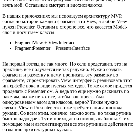
взять мой. Остальные смотрят и вдохновляются.
В наших приложениях мы используем архитектуру MVP,
согласно которой каждый фрагмент это View, а любой View
нужен Presenter. Оставим в стороне все, что касается Model-
слоя и посчитаем классы:
FragmentView + ViewInterface
FragmentPresenter + PresenterInterface
На первый взгляд не так много. Но если представить это на
практике, все получается не так радужно. Нужно создать
фрагмент и разметку к нему, прописать эту разметку во
фрагменте, спроектировать View-интерфейс, реализовать этот
интерфейс пока в виде пустых методов. То же самое придется
проделать с Presenter-ом. А ведь это еще нужно раскидать по
пакетам, вы же не хотите, чтобы ваш проект был
одноуровневым адом для классов, верно? Также нужно
связать View и Presenter, что тоже требует написания кода
руками. Со всем этим, конечно, можно жить, но такая рутина
быстро надоедает. Тут и приходят на помощь шаблоны. С их
помощью мы и автоматизируем все эти рутинные действия по
созданию архитектурных кусков.