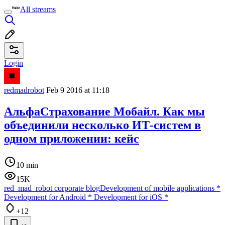
All streams
Login
redmadrobot
Feb 9 2016 at 11:18
АльфаCтрахование Мобайл. Как мы
объединили несколько ИТ-систем в
одном приложении: кейс
10 min
15K
red_mad_robot corporate blog
Development of mobile applications
*
Development for Android
*
Development for iOS
*
+12