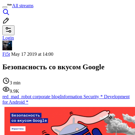
All streams
Login
Fi5t
May 17 2019 at 14:00
Безопасность со вкусом Google
3 min
9.9K
red_mad_robot corporate blog
Information Security
*
Development
for Android
*