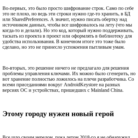
Во-первых, это было просто шифрование строк. Само по себе
это не плохо, но ведь эти строки нужно где-то хранить, в БД
или SharedPreferences. А значит, нужно писать обертку над
источником данных, чтобы все шифровалось на лету (что мы
когда-то и делали). Но это код, который нужно поддерживать,
таскать из проекта в проект или оформлять в библиотеку для
удобства использования. В конечном итоге это тоже было
сделано, но это не принесло успокоения пытливым умам.
Во-вторых, это решение ничего не предлагало для решения
проблемы управления ключами. Их можно было сгенерить, но
вот хранение полностью ложилось на плечи разработчика. Со
всеми приседаниями вокруг AndroidKeystore на разных
версиях ОС и устройствах, пришедших с Mainland China.
Этому городу нужен новый герой
Все шло своим чередом, пока летом 2018-го я не обнаружил,