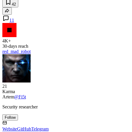
42
11
4K+
30-days reach
red_mad_robot
21
Karma
Artem
@Fi5t
Security researcher
Follow
Website
GitHub
Telegram