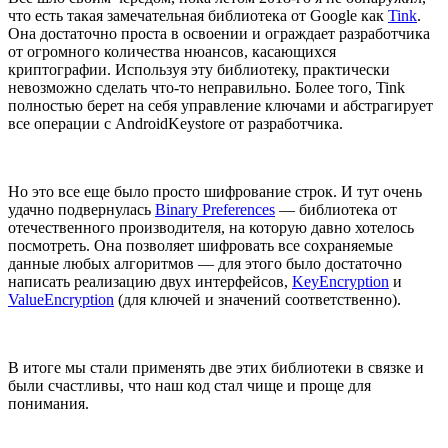
что есть такая замечательная библиотека от Google как
Tink
.
Она достаточно проста в освоении и ограждает разработчика
от огромного количества нюансов, касающихся
криптографии. Используя эту библиотеку, практически
невозможно сделать что-то неправильно. Более того, Tink
полностью берет на себя управление ключами и абстрагирует
все операции с AndroidKeystore от разработчика.
Но это все еще было просто шифрование строк. И тут очень
удачно подвернулась
Binary Preferences
— библиотека от
отечественного производителя, на которую давно хотелось
посмотреть. Она позволяет шифровать все сохраняемые
данные любых алгоритмов — для этого было достаточно
написать реализацию двух интерфейсов,
KeyEncryption
и
ValueEncryption
(для ключей и значений соответственно).
В итоге мы стали применять две этих библиотеки в связке и
были счастливы, что наш код стал чище и проще для
понимания.