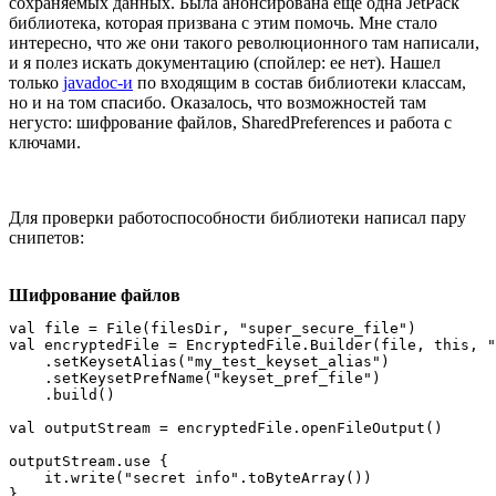
сохраняемых данных. Была анонсирована еще одна JetPack
библиотека, которая призвана с этим помочь. Мне стало
интересно, что же они такого революционного там написали,
и я полез искать документацию (спойлер: ее нет). Нашел
только
javadoc-и
по входящим в состав библиотеки классам,
но и на том спасибо. Оказалось, что возможностей там
негусто: шифрование файлов, SharedPreferences и работа с
ключами.
Для проверки работоспособности библиотеки написал пару
снипетов:
Шифрование файлов
val file = File(filesDir, "super_secure_file")

val encryptedFile = EncryptedFile.Builder(file, this, "
    .setKeysetAlias("my_test_keyset_alias")

    .setKeysetPrefName("keyset_pref_file")

    .build()

val outputStream = encryptedFile.openFileOutput()

outputStream.use {

    it.write("secret info".toByteArray())

}