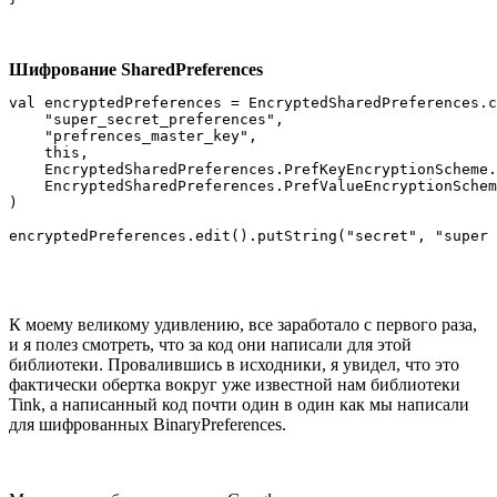
Шифрование SharedPreferences
val encryptedPreferences = EncryptedSharedPreferences.c
    "super_secret_preferences",

    "prefrences_master_key",

    this,

    EncryptedSharedPreferences.PrefKeyEncryptionScheme.
    EncryptedSharedPreferences.PrefValueEncryptionSchem
)

encryptedPreferences.edit().putString("secret", "super 
К моему великому удивлению, все заработало с первого раза,
и я полез смотреть, что за код они написали для этой
библиотеки. Провалившись в исходники, я увидел, что это
фактически обертка вокруг уже известной нам библиотеки
Tink, а написанный код почти один в один как мы написали
для шифрованных BinaryPreferences.