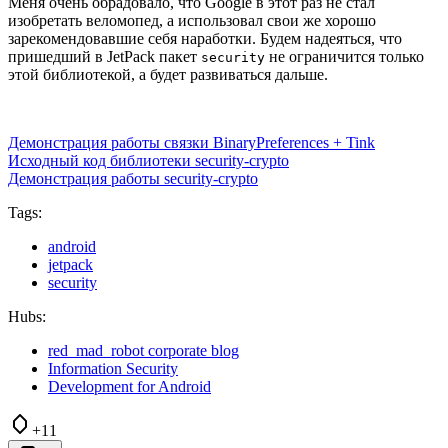
Меня очень обрадовало, что Google в этот раз не стал
изобретать веломопед, а использовал свои же хорошо
зарекомендовавшие себя наработки. Будем надеяться, что
пришедший в JetPack пакет
не ограничится только
security
этой библиотекой, а будет развиваться дальше.
Демонстрация работы связки BinaryPreferences + Tink
Исходный код библиотеки security-crypto
Демонстрация работы security-crypto
Tags:
android
jetpack
security
Hubs:
red_mad_robot corporate blog
Information Security
Development for Android
+11