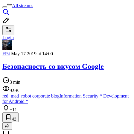
All streams
Login
Fi5t
May 17 2019 at 14:00
Безопасность со вкусом Google
3 min
9.9K
red_mad_robot corporate blog
Information Security
*
Development
for Android
*
+11
42