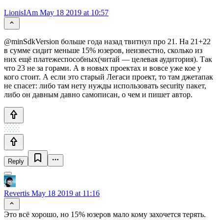
LionisIAm
May 18 2019 at 10:57
@minSdkVersion больше года назад твитнул про 21. На 21+22
в сумме сидит меньше 15% юзеров, неизвестно, сколько из
них ещё платежеспособных(читай — целевая аудитория). Так
что 23 не за горами. А в новых проектах и вовсе уже кое у
кого стоит. А если это старый Легаси проект, то там джетапак
не спасет: либо там нету нужды использовать security пакет,
либо он давным давно самописан, о чем и пишет автор.
Reply
Revertis
May 18 2019 at 11:16
Это всё хорошо, но 15% юзеров мало кому захочется терять.