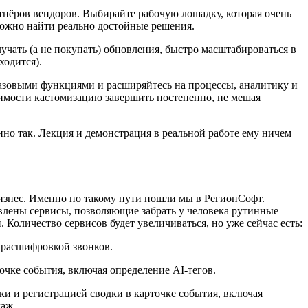
ртнёров вендоров. Выбирайте рабочую лошадку, которая очень
 можно найти реально достойные решения.
учать (а не покупать) обновления, быстро масштабироваться в
ходится).
 базовыми функциями и расширяйтесь на процессы, аналитику и
димости кастомизацию завершить постепенно, не мешая
но так. Лекция и демонстрация в реальной работе ему ничем
 бизнес. Именно по такому пути пошли мы в РегионСофт.
ены сервисы, позволяющие забрать у человека рутинные
Количество сервисов будет увеличиваться, но уже сейчас есть:
 расшифровкой звонков.
очке события, включая определение AI-тегов.
и и регистрацией сводки в карточке события, включая
даж.