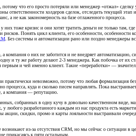
 потому что его просто потеряли или менеджер «отжал» сделку 
 зоны ответственности холдеров сделок, отследить текущий этап 
анс, а не как закономерность на базе отлаженного процесса.
 них тоже кризис и они хотят тратить деньги не только там, где
 и рисков. Понять цикл клиента, его особенности, особенности 
RM
. Без системы и автоматизации рано или поздно менеджеры всё
а компания о них не заботится и не внедряет автоматизацию, с
 одну и ту же работу делают 2-3 менеджера. Как побочка от их с
был первым и чей именно клиент. Такие «переработки» — значите
и практически невозможно, потому что любая формализация без
вено процесса, куда и сколько писем направлять. Пока выстраивае
ение, а компания — репутацию.
данных, собранных в одну кучу в довольно качественном виде, ма
ых, у любого разработанного каждым из нас продукта есть марке
обы акции, скидки, промо и карты лояльности выстраивали оче
 возникают из-за отсутствия CRM, но мы сейчас о ситуации в це
 не прикасаясь к пяти остальным.