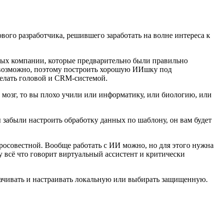
ого разработчика, решившего заработать на волне интереса к
нных компании, которые предварительно были правильно
да возможно, поэтому построить хорошую ИИшку под
 делать головой и CRM-системой.
ий мозг, то вы плохо учили или информатику, или биологию, или
ы забыли настроить обработку данных по шаблону, он вам будет
осовестной. Вообще работать с ИИ можно, но для этого нужна
у всё что говорит виртуальный ассистент и критически
рачивать и настраивать локальную или выбирать защищенную.