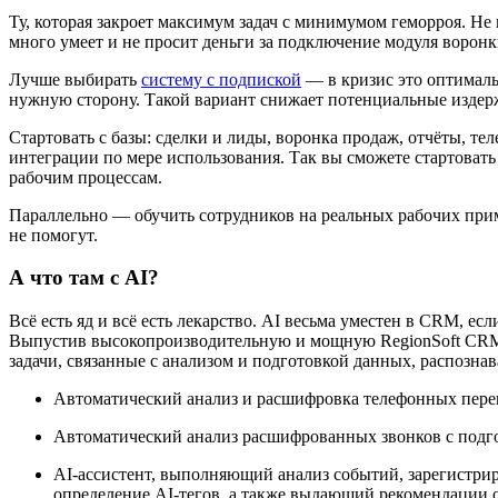
Ту, которая закроет максимум задач с минимумом геморроя. Не
много умеет и не просит деньги за подключение модуля воронк
Лучше выбирать
систему с подпиской
— в кризис это оптимальн
нужную сторону. Такой вариант снижает потенциальные издер
Стартовать с базы: сделки и лиды, воронка продаж, отчёты, т
интеграции по мере использования. Так вы сможете стартоват
рабочим процессам.
Параллельно — обучить сотрудников на реальных рабочих приме
не помогут.
А что там с AI?
Всё есть яд и всё есть лекарство. AI весьма уместен в CRM, е
Выпустив высокопроизводительную и мощную RegionSoft CRM 
задачи, связанные с анализом и подготовкой данных, распозна
Автоматический анализ и расшифровка телефонных перег
Автоматический анализ расшифрованных звонков с подгот
AI-ассистент, выполняющий анализ событий, зарегистрир
определение AI-тегов, а также выдающий рекомендации 