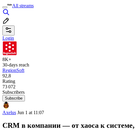
All streams
Login
8K+
30-days reach
RegionSoft
92,8
Rating
73 072
Subscribers
Subscribe
Axelus
Jun 1 at 11:07
CRM в компании — от хаоса к системе, 