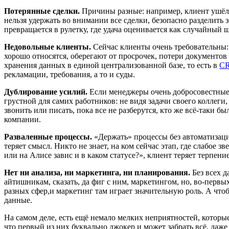
Потерянные сделки.
Причины разные: например, клиент ушёл,
нельзя удержать во внимании все сделки, безопасно разделить
превращается в рулетку, где удача оценивается как случайный ш
Недовольные клиенты.
Сейчас клиенты очень требовательны: у
хорошо относятся, оберегают от просрочек, потери документов
хранения данных в единой централизованной базе, то есть в
C
рекламации, требования, а то и суды.
Дублирование усилий.
Если менеджеры очень добросовестные, 
грустной для самих работников: не видя задачи своего коллеги,
звонить или писать, пока все не разберутся, кто же всё-таки 
компании.
Разваленные процессы.
«Держать» процессы без автоматизаци
теряет смысл. Никто не знает, на ком сейчас этап, где слабое з
или на Алисе завис и в каком статусе?», клиент теряет терп
Нет ни анализа, ни маркетинга, ни планирования.
Без всех 
айтишникам, сказать, да фиг с ним, маркетингом, но, во-перв
разных сфер,и маркетинг там играет значительную роль. А чт
данные.
На самом деле, есть ещё немало мелких неприятностей, которые
что первый из них буквально джокер и может забрать всё, даже