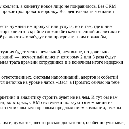
у коллеги, а клиенту новое лицо не понравилось. Без CRM
и проконтролировать воронку. Вся деятельность компании
 есть нужный им продукт или услуга, но и там, где к ним
когорт клиентов крайне сложно без качественной аналитики и
 равно что-то забудут или просрочат, а там и жалобы,
итуация будет менее печальной, чем выше, но довольно
тараний — несчастный клиент, которому 2 или 3 раза будут
льная трата времени сотрудников и в конечном итоге издержки
 ответственных, системы напоминаний, алертов и событий
тся цепочка на уровне чатов «Вася, а Промтех сейчас на тебе
ркетинг и аналитику строить будет не на чем. И тут бы нам,
тинг, во-вторых, CRM-системами пользуются компании из
реди за уникальным торговым предложением компании, нужны
лом и, думается, шести рисков достаточно, особенно учитывая,