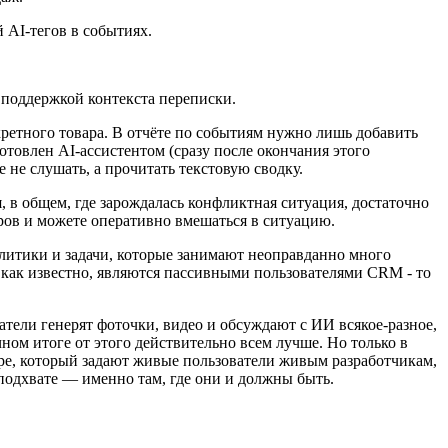
 AI-тегов в событиях.
 поддержкой контекста переписки.
кретного товара. В отчёте по событиям нужно лишь добавить
отовлен AI-ассистентом (сразу после окончания этого
 не слушать, а прочитать текстовую сводку.
, в общем, где зарождалась конфликтная ситуация, достаточно
оров и можете оперативно вмешаться в ситуацию.
алитики и задачи, которые занимают неоправданно много
 как известно, являются пассивными пользователями CRM - то
атели генерят фоточки, видео и обсуждают с ИИ всякое-разное,
ном итоге от этого действительно всем лучше. Но только в
оре, который задают живые пользователи живым разработчикам,
подхвате — именно там, где они и должны быть.