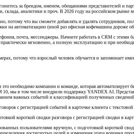
 гонитесь за брендом, именем, обещаниями представителей и па
и, склада, аналитики и проч. В 2026 году на российском рынке
о, потому что вы сможете добавлять и удалять сотрудников, пол
жки на автоматизацию (иной раз офисная кофемашина дороже об
елефония, почта, мессенджеры. Начните работать в CRM с этими
ь практически мгновенно, а полную эксплуатацию и при необхо
рах, потому что взрослый человек обучается и запоминает имен
сли это необходимо компании и команде, которая автоматизирует
10, мы в том числе внедрили поддержку YANDEX AI. Представл
ванием важных событий и классификацией полученных сведений. 
оворов с регистрацией событий в карточке клиента с текстовой
овкой короткой сводки разговора с регистрацией сводки в карт
ованных пользователями вручную, с подготовкой короткой сводк
определения достигнутых целей и изменения этапа воронки про