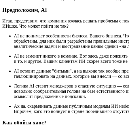
Предположим, AI
Итак, представим, что компания взялась решать проблемы с п
ИИшке. Что может пойти не так?
AI не понимает особенности бизнеса. Вашего бизнеса. Ч
обработаны, для них были разработаны правильные инстр
аналитические задачи и выстраивание канвы сделки «на л
AI не заменит никого в команде. Вот здесь даже пояснять
и то, и другое. Вашим клиентам ИИ скорее всего тоже не 
AI оставит данные "битыми", а на выходе так вообще пре
галлюцинировать на данных, которые вы внесли — со вс
Логика AI ставит менеджеров в опасную ситуацию — есл
довольно сообразительная голова на базе естественного 
осмыслит предложенные подсказки.
Ах да, скармливать данные публичным моделям ИИ небез
Впрочем, кого это волнует в стране победившего отсутст
Как обойти хаос?