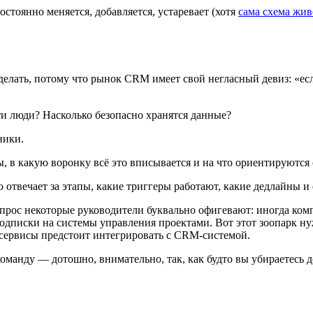
стоянно меняется, добавляется, устаревает (хотя
сама схема жив
сделать, потому что рынок CRM имеет свой негласный девиз: «е
ти люди? Насколько безопасно хранятся данные?
ники.
ы, в какую воронку всё это вписывается и на что ориентируются
отвечает за этапы, какие триггеры работают, какие дедлайны и 
вопрос некоторые руководители буквально офигевают: иногда ком
подписки на системы управления проектами. Вот этот зоопарк ну
сервисы предстоит интегрировать с CRM-системой.
 команду — дотошно, внимательно, так, как будто вы убираетесь 