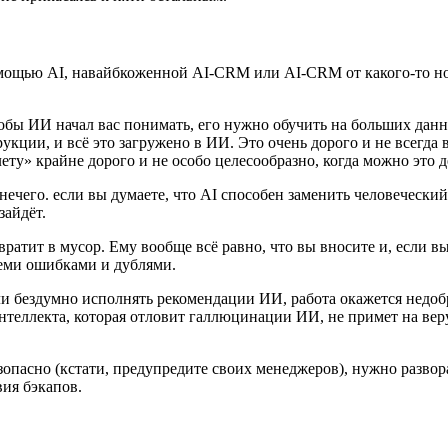
омощью AI, навайбкоженной AI-CRM или AI-CRM от какого-то нов
тобы ИИ начал вас понимать, его нужно обучить на больших да
укции, и всё это загружено в ИИ. Это очень дорого и не всег
ету» крайне дорого и не особо целесообразно, когда можно это
 нечего. если вы думаете, что AI способен заменить человеческ
зайдёт.
вратит в мусор. Ему вообще всё равно, что вы вносите и, если в
еми ошибками и дублями.
и бездумно исполнять рекомендации ИИ, работа окажется недобр
интеллекта, которая отловит галлюцинации ИИ, не примет на вер
опасно (кстати, предупредите своих менеджеров), нужно разво
вия бэкапов.