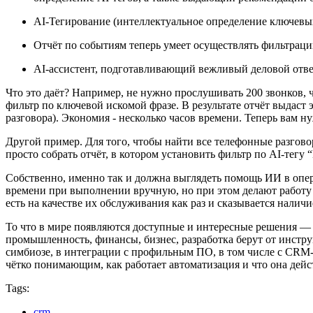
AI-Тегирование (интеллектуальное определение ключевых 
Отчёт по событиям теперь умеет осуществлять фильтрацию
AI-ассистент, подготавливающий вежливый деловой ответ
Что это даёт? Например, не нужно прослушивать 200 звонков, 
фильтр по ключевой искомой фразе. В результате отчёт выдаст 
разговора). Экономия - несколько часов времени. Теперь вам н
Другой пример. Для того, чтобы найти все телефонные разговор
просто собрать отчёт, в котором установить фильтр по AI-тег
Собственно, именно так и должна выглядеть помощь ИИ в опер
времени при выполнении вручную, но при этом делают работу 
есть на качестве их обслуживания как раз и сказывается наличи
То что в мире появляются доступные и интересные решения — т
промышленность, финансы, бизнес, разработка берут от инструм
симбиозе, в интеграции с профильным ПО, в том числе с CRM-
чётко понимающим, как работает автоматизация и что она дей
Tags:
crm