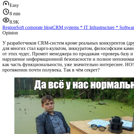
Easy
8 min
8.9K
RegionSoft corporate blog
CRM systems
*
IT Infrastructure
*
Softwa
Opinion
У разработчиков CRM-систем кроме реальных конкурентов (друг
для многих стал карго-культом, зиккуратом, философским кам
от этих чудес. Промпт менеджера по продажам «проверь базу 
нарушение информационной безопасности и полное непонимани
как часть функциональности, уже значительно интереснее. НО!
протяжении почти полувека. Так в чём секрет?