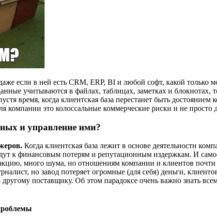
аже если в ней есть CRM, ERP, BI и любой софт, какой только м
анные учитываются в файлах, таблицах, заметках и блокнотах, то 
спустя время, когда клиентская база перестанет быть достоянием
ля компании это колоссальные коммерческие риски и не просто 
нных и управление ими?
джеров.
Когда клиентская база лежит в основе деятельности компа
дут к финансовым потерям и репутационным издержкам. И самое 
еакцию, много шума, но отношениям компании и клиентов почти 
урналист, но завод потеряет огромные (для себя) деньги, клиент
о другому поставщику. Об этом парадоксе очень важно знать вс
 проблемы