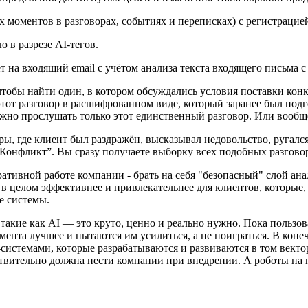
моментов в разговорах, событиях и переписках) с регистрацией
 в разрезе AI-тегов.
 на входящий email с учётом анализа текста входящего письма с
чтобы найти один, в котором обсуждались условия поставки кон
этот разговор в расшифрованном виде, который заранее был подг
ужно прослушать только этот единственный разговор. Или вообще
ы, где клиент был раздражён, высказывал недовольство, ругался
у “Конфликт”. Вы сразу получаете выборку всех подобных разгов
ативной работе компании - брать на себя "безопасный" слой ан
в целом эффективнее и привлекательнее для клиентов, которые,
е системы.
акие как AI — это круто, ценно и реально нужно. Пока пользов
ента лучшее и пытаются им усилиться, а не поиграться. В конеч
системами, которые разрабатываются и развиваются в том вект
ствительно должна нести компании при внедрении. А роботы на 