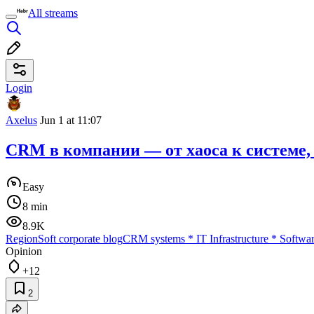
All streams
Login
Axelus
Jun 1 at 11:07
CRM в компании — от хаоса к системе, 
Easy
8 min
8.9K
RegionSoft corporate blog
CRM systems
*
IT Infrastructure
*
Softwa
Opinion
+12
2