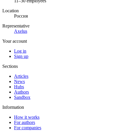
11–30 employees
Location
Россия
Representative
Axelus
Your account
Log in
Sign up
Sections
Articles
News
Hubs
Authors
Sandbox
Information
How it works
For authors
For companies