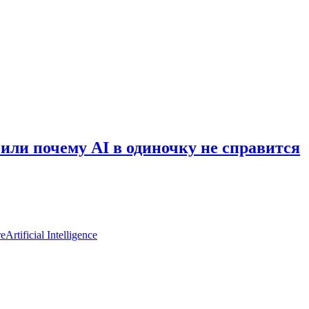
или почему AI в одиночку не справится
re
Artificial Intelligence