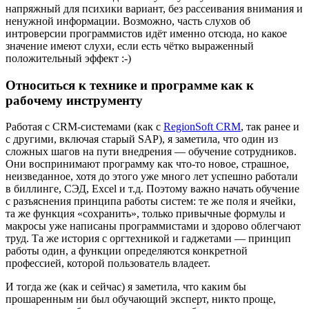
напряжный для психики вариант, без рассеивания внимания и
ненужной информации. Возможно, часть слухов об
интроверсии программистов идёт именно отсюда, но какое
значение имеют слухи, если есть чётко выраженный
положительный эффект :-)
Относиться к технике и программе как к
рабочему инструменту
Работая с СRM-системами (как с
RegionSoft CRM
, так ранее и
с другими, включая старый SAP), я заметила, что один из
сложных шагов на пути внедрения — обучение сотрудников.
Они воспринимают программу как что-то новое, страшное,
неизведанное, хотя до этого уже много лет успешно работали
в биллинге, СЭД, Excel и т.д. Поэтому важно начать обучение
с разъяснения принципа работы систем: те же поля и ячейки,
та же функция «сохранить», только привычные формулы и
макросы уже написаны программистами и здорово облегчают
труд. Та же история с оргтехникой и гаджетами — принцип
работы один, а функции определяются конкретной
профессией, которой пользователь владеет.
И тогда же (как и сейчас) я заметила, что каким бы
прошаренным ни был обучающий эксперт, никто проще,