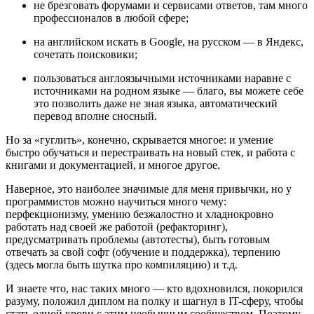
не брезговать форумами и сервисами ответов, там много
профессионалов в любой сфере;
на английском искать в Google, на русском — в Яндекс,
сочетать поисковики;
пользоваться англоязычными источниками наравне с
источниками на родном языке — благо, вы можете себе
это позволить даже не зная языка, автоматический
перевод вполне сносный.
Но за «гуглить», конечно, скрывается многое: и умение
быстро обучаться и перестраивать на новый стек, и работа с
книгами и документацией, и многое другое.
Наверное, это наиболее значимые для меня привычки, но у
программистов можно научиться много чему:
перфекционизму, умению безжалостно и хладнокровно
работать над своей же работой (рефакторинг),
предусматривать проблемы (автотесты), быть готовым
отвечать за свой софт (обучение и поддержка), терпению
(здесь могла быть шутка про компиляцию) и т.д.
И знаете что, нас таких много — кто вдохновился, покорился
разуму, положил диплом на полку и шагнул в IT-сферу, чтобы
стать одной крови с этим необычным сообществом. Поэтому