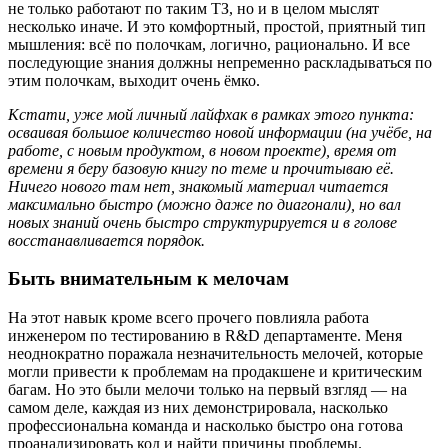
не только работают по таким ТЗ, но и в целом мыслят
несколько иначе. И это комфортный, простой, приятный тип
мышления: всё по полочкам, логично, рационально. И все
последующие знания должны непременно раскладываться по
этим полочкам, выходит очень ёмко.
Кстати, уже мой личный лайфхак в рамках этого пункта:
осваивая большое количество новой информации (на учёбе, на
работе, с новым продуктом, в новом проекте), время от
времени я беру базовую книгу по теме и прочитываю её.
Ничего нового там нет, знакомый материал читается
максимально быстро (можно даже по диагонали), но вал
новых знаний очень быстро структурируется и в голове
восстанавливается порядок.
Быть внимательным к мелочам
На этот навык кроме всего прочего повлияла работа
инженером по тестированию в R&D департаменте. Меня
неоднократно поражала незначительность мелочей, которые
могли привести к проблемам на продакшене и критическим
багам. Но это были мелочи только на первый взгляд — на
самом деле, каждая из них демонстрировала, насколько
профессиональна команда и насколько быстро она готова
проанализировать код и найти причины проблемы.