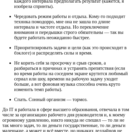
каждого интервала предполагать результат (кажется, я
изобрела спринты).
Чередовать режим работы и отдыха. Кому-то подходит
техника помодорро, мне она не зашла по длине
интервала и частоте отдыха. Но переключение
внимания и передышки строго обязательны — так вы
будете работать неожиданно быстрее.
Приоритизировать задачи и цели (как это происходит в
бэклоге) и распределять силы и время.
Не корить себя за просрочку и срыв сроков, а
разбираться в причинах и устранять препятствия (если
во время работы на соседнем экране крутится любимый
сериал или шоу, времени на рабочую задачу уходит
больше, а вот фоновая музыка способна очень круто
изменить темп работы).
Спать. Сонный организм — тормоз.
До IT я работала в сфере высшего образования, отвечала в том
числе за организацию рабочего дня руководителя и, к моему
огромному удивлению, никто никуда не спешил — то ли не
так много задач, то ли деньги государственные, то ли деньги
маленькие, а может и всё вместе, но никаких дедлайнов не