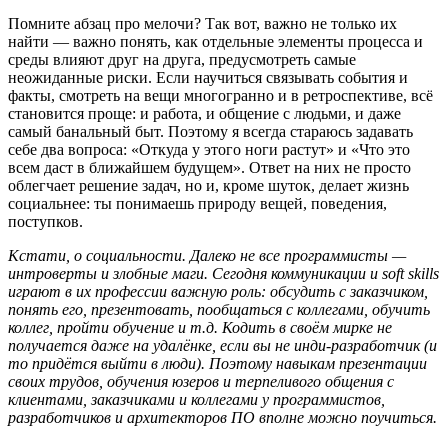
Помните абзац про мелочи? Так вот, важно не только их
найти — важно понять, как отдельные элементы процесса и
среды влияют друг на друга, предусмотреть самые
неожиданные риски. Если научиться связывать события и
факты, смотреть на вещи многогранно и в ретроспективе, всё
становится проще: и работа, и общение с людьми, и даже
самый банальный быт. Поэтому я всегда стараюсь задавать
себе два вопроса: «Откуда у этого ноги растут» и «Что это
всем даст в ближайшем будущем». Ответ на них не просто
облегчает решение задач, но и, кроме шуток, делает жизнь
социальнее: ты понимаешь природу вещей, поведения,
поступков.
Кстати, о социальности. Далеко не все программисты —
интроверты и злобные маги. Сегодня коммуникации и soft skills
играют в их профессии важную роль: обсудить с заказчиком,
понять его, презентовать, пообщаться с коллегами, обучить
коллег, пройти обучение и т.д. Кодить в своём мирке не
получается даже на удалёнке, если вы не инди-разработчик (и
то придётся выйти в люди). Поэтому навыкам презентации
своих трудов, обучения юзеров и терпеливого общения с
клиентами, заказчиками и коллегами у программистов,
разработчиков и архитекторов ПО вполне можно поучиться.