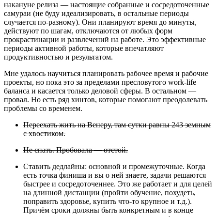
накануне релиза — настоящие собранные и сосредоточенные
самураи (не буду идеализировать, в остальные периоды
случается по-разному). Они планируют время до минуты,
действуют по шагам, отключаются от любых форм
прокрастинации и развлечений на работе. Это эффективные
периоды активной работы, которые впечатляют
продуктивностью и результатом.
Мне удалось научиться планировать рабочее время и рабочие
проекты, но пока это за пределами пресловутого work-life
баланса и касается только деловой сферы. В остальном —
провал. Но есть ряд хинтов, которые помогают преодолевать
проблемы со временем.
Переехать жить на Венеру, там сутки равны 243 земным
с хвостиком.
Не спать. Пробовала — отстой.
Ставить дедлайны: основной и промежуточные. Когда
есть точка финиша и вы о ней знаете, задачи решаются
быстрее и сосредоточеннее. Это же работает и для целей
на длинной дистанции (пройти обучение, похудеть,
поправить здоровье, купить что-то крупное и т.д.).
Причём сроки должны быть конкретным и в конце