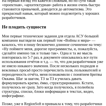
На первый взгляд это кажется сложным, но по сути такая
«проектная», «архитектурная» работа в жизни очень быстро
становится привычкой, доводится до автоматизма. Это
прекрасный навык, который можно подсмотреть у хороших
разработчиков.
Не плодить сущности
Мои первые технические задания для отдела АСУ большой
компании выглядели как первый том «Войны и мира» —
казалось, что я пишу бесконечно длинное сочинение на тему:
«Ну поймите меня, дорогие программисты, и, пожалуйста,
сделайте именно так и только так». Одна и та же мысль
повторялась по 5-7 раз, в документе описывались все пути
использования отчётов и т.д. — то, что для разработчиков уже
не имело никакого значения. После нескольких подходов и
вежливых просьб просто перечислить поля, пользователей и
периодичность отчёта, меня познакомили с понятием бритвы
Оккама. Шаг за шагом, ТЗ за ТЗ я училась давать
формулировать кратко, ёмко, структурированно. Кстати,
получилось не сразу. Зато когда получилось, я полюбила
структуры, списки, блоки информации в текстах, видео,
инфографике.
Позже, уже в RegionSoft я привыкла к тому, что разработчики