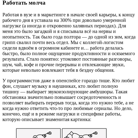
Работать молча
Работая в вузе и в маркетинге в начале своей карьеры, к концу
рабочего дня я уставала на 300% при довольно умеренной
нагрузке (а иногда и откровенно халявных периодах). Для
меня это было загадкой и я списывала всё на нервы и
неопытность. Так было года полтора — до одной из зим, когда
грипп свалил почти весь отдел. Мы с коллегой-логистом
сидели вдвоём в огромном кабинете и… работа делалась
быстро, было полное ощущение продуктивности и осязаемого
результата. Стало понятно: утомляют постоянные разговоры,
шум, чай, кофе и прочие перерывы и отвлекающие звуки,
которые невольно вовлекают тебя в бездну общения.
У программистов даже в опенспейсе гораздо тише. Кто любит
фон, слушает музыку в наушниках, кто любит полную
тишину — выбирает звукоизолирующие амбушюры. Такая
обстановка значительно повышает сосредоточенность и
позволяет выбирать перерыв тогда, когда это нужно тебе, а не
когда нужно ответить что-то про любимые сериалы. Но дело,
конечно, ещё и в режиме нагрузки и специфике работы,
которую описывает знаменитая картинка: