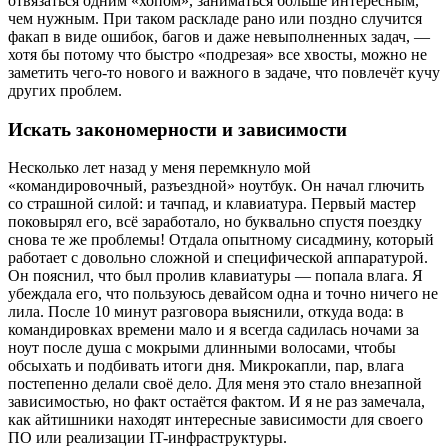
отвязаться одним «хопом», заниматься больше интересным,
чем нужным. При таком раскладе рано или поздно случится
факап в виде ошибок, багов и даже невыполненных задач, —
хотя бы потому что быстро «подрезая» все хвосты, можно не
заметить чего-то нового и важного в задаче, что повлечёт кучу
других проблем.
Искать закономерности и зависимости
Несколько лет назад у меня перемкнуло мой
«командировочный, разъездной» ноутбук. Он начал глючить
со страшной силой: и тачпад, и клавиатура. Первый мастер
поковырял его, всё заработало, но буквально спустя поездку
снова те же проблемы! Отдала опытному сисадмину, который
работает с довольно сложной и специфической аппаратурой.
Он пояснил, что был пролив клавиатуры — попала влага. Я
убеждала его, что пользуюсь девайсом одна и точно ничего не
лила. После 10 минут разговора выяснили, откуда вода: в
командировках времени мало и я всегда садилась ночами за
ноут после душа с мокрыми длинными волосами, чтобы
обсыхать и подбивать итоги дня. Микрокапли, пар, влага
постепенно делали своё дело. Для меня это стало внезапной
зависимостью, но факт остаётся фактом. И я не раз замечала,
как айтишники находят интересные зависимости для своего
ПО или реализации IT-инфраструктуры.