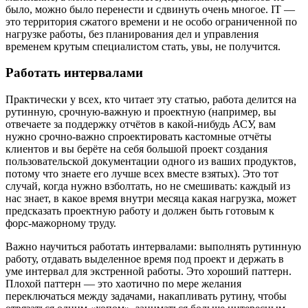
было, можно было перенести и сдвинуть очень многое. IT —
это территория сжатого времени и не особо ограниченной по
нагрузке работы, без планирования дел и управления
временем крутым специалистом стать, увы, не получится.
Работать интервалами
Практически у всех, кто читает эту статью, работа делится на
рутинную, срочную-важную и проектную (например, вы
отвечаете за поддержку отчётов в какой-нибудь АСУ, вам
нужно срочно-важно спроектировать кастомные отчёты
клиентов и вы берёте на себя большой проект создания
пользовательской документации одного из ваших продуктов,
потому что знаете его лучше всех вместе взятых). Это тот
случай, когда нужно взболтать, но не смешивать: каждый из
нас знает, в какое время внутри месяца какая нагрузка, может
предсказать проектную работу и должен быть готовым к
форс-мажорному труду.
Важно научиться работать интервалами: выполнять рутинную
работу, отдавать выделенное время под проект и держать в
уме интервал для экстренной работы. Это хороший паттерн.
Плохой паттерн — это хаотично по мере желания
переключаться между задачами, накапливать рутину, чтобы