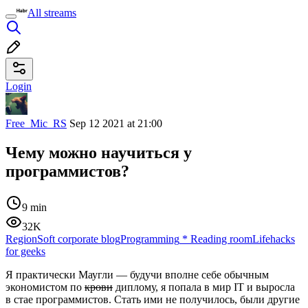
All streams
Login
Free_Mic_RS
Sep 12 2021 at 21:00
Чему можно научиться у
программистов?
9 min
32K
RegionSoft corporate blog
Programming
*
Reading room
Lifehacks
for geeks
Я практически Маугли — будучи вполне себе обычным
экономистом по
крови
диплому, я попала в мир IT и выросла
в стае программистов. Стать ими не получилось, были другие