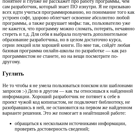
понятнее и глубже не расскажет про работу программы, чем
сам разработчик, который знает ПО изнутри. Я не призываю
всех идти учиться программированию, но понимание того как
устроен софт, здорово облегчает освоение абсолютно любой
программы, а также разрушает мифы: так, пользователю уже
не кажется, что программу можно сломать, потерять, нечаянно
стереть и т.д. Для себя я выбрала получить дополнительное
образование разработчика, но в целом достаточно курса,
серии лекций или хорошей книги. По мне так, сойдёт любая
базовая программа онлайн-школы по разработке — как раз
программистом не станете, но на вещи посмотрите по-
другому.
Гуглить
Не то чтобы я не умела пользоваться поиском или шаблонами
запросов :-) Дело в другом — как ты относишься к найденной
информации. Хороший разработчик не потянет к себе в
проект чужой код копипастом, не подключит библиотеку, не
разобравшись в ней, не остановится на первом же найденном
варианте решения. Это же помогает в неайтишной работе:
обращаться к нескольким источниками информации,
проверять достоверность сведений;