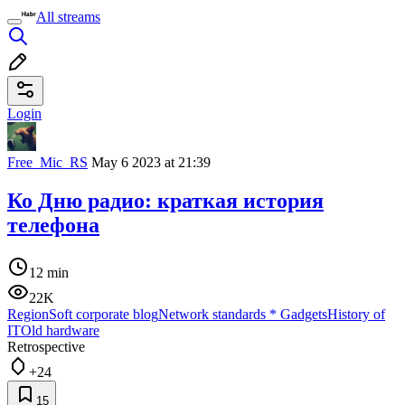
All streams
Login
Free_Mic_RS
May 6 2023 at 21:39
Ко Дню радио: краткая история
телефона
12 min
22K
RegionSoft corporate blog
Network standards
*
Gadgets
History of
IT
Old hardware
Retrospective
+24
15