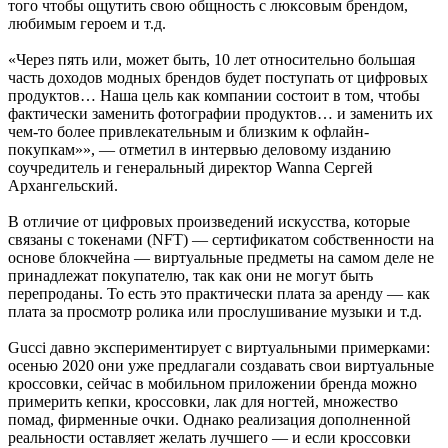
того чтобы ощутить свою общность с люксовым брендом,
любимым героем и т.д.
«Через пять или, может быть, 10 лет относительно большая
часть доходов модных брендов будет поступать от цифровых
продуктов… Наша цель как компании состоит в том, чтобы
фактически заменить фотографии продуктов… и заменить их
чем-то более привлекательным и близким к офлайн-
покупкам»», — отметил в интервью деловому изданию
соучредитель и генеральный директор Wanna Сергей
Архангельский.
В отличие от цифровых произведений искусства, которые
связаны с токенами (NFT) — сертификатом собственности на
основе блокчейна — виртуальные предметы на самом деле не
принадлежат покупателю, так как они не могут быть
перепроданы. То есть это практически плата за аренду — как
плата за просмотр ролика или прослушивание музыки и т.д.
Gucci давно экспериментирует с виртуальными примерками:
осенью 2020 они уже предлагали создавать свои виртуальные
кроссовки, сейчас в мобильном приложении бренда можно
примерить кепки, кроссовки, лак для ногтей, множество
помад, фирменные очки. Однако реализация дополненной
реальности оставляет желать лучшего — и если кроссовки