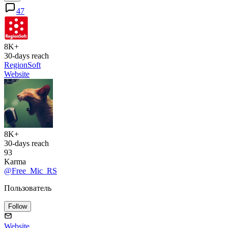
47
8K+
30-days reach
RegionSoft
Website
8K+
30-days reach
93
Karma
@Free_Mic_RS
Пользователь
Follow
Website