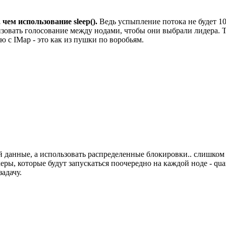
чем использование sleep().
Ведь успыпление потока не будет 10
зовать голосование между нодами, чтобы они выбрали лидера. Т
ию с IMap - это как из пушки по воробьям.
й данные, а использовать распределенные блокировки.. слишком 
еры, которые будут запускаться поочередно на каждой ноде - qu
задачу.