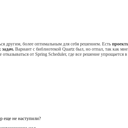
ться другим, более оптимальным для себя решением. Есть
проекты
 задач.
Вариант с библиотекой Quartz был, но отпал, так как мн
 отказываться от Spring Scheduler, где все решение упрощается 
р еще не наступили?