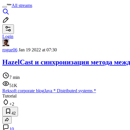
All streams
Login
rogue06
Jan 19 2022 at 07:30
HazelCast и синхронизация метода меж
7 min
51K
Reksoft corporate blog
Java
*
Distributed systems
*
Tutorial
+2
42
10