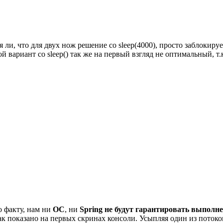
ли, что для двух нож решение со sleep(4000), просто заблокирует
й вариант со sleep() так же на первый взгляд не оптимальный, т.
 факту, нам ни
OC
, ни
Spring
не будут гарантировать выполне
 как показано на первых скринах консоли. Усыпляя один из пото