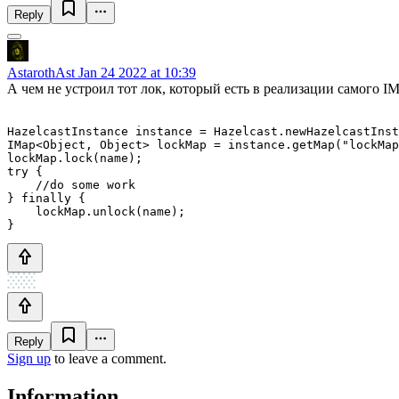
Reply
AstarothAst
Jan 24 2022 at 10:39
А чем не устроил тот лок, который есть в реализации самого I
HazelcastInstance instance = Hazelcast.newHazelcastInst
IMap<Object, Object> lockMap = instance.getMap("lockMap
lockMap.lock(name);

try {

    //do some work

} finally {

    lockMap.unlock(name);

}
Reply
Sign up
to leave a comment.
Information