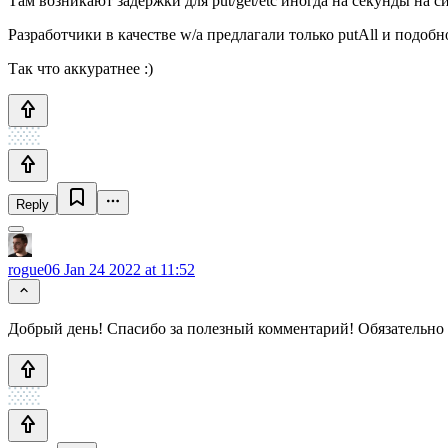
Там возникают задержки для put/get/etc иногда на секунды на 
Разработчики в качестве w/a предлагали только putAll и подобн
Так что аккуратнее :)
Reply
rogue06
Jan 24 2022 at 11:52
Добрый день! Спасибо за полезный комментарий! Обязательно о