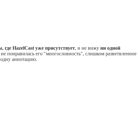
, где HazelCast уже присутствует
, и не вижу
ни одной
е не понравилась его "многословность", слишком разветвленное
в одну аннотацию.