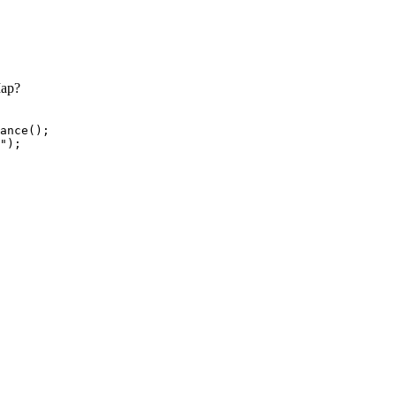
Map?
ance();

");
