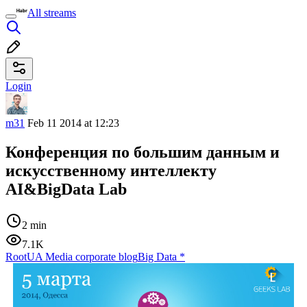
All streams
Login
m31
Feb 11 2014 at 12:23
Конференция по большим данным и
искусственному интеллекту
AI&BigData Lab
2 min
7.1K
RootUA Media corporate blog
Big Data
*