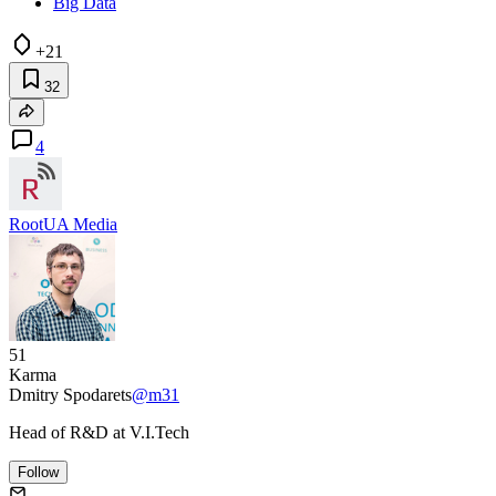
Big Data
+21
32
4
RootUA Media
51
Karma
Dmitry Spodarets
@m31
Head of R&D at V.I.Tech
Follow